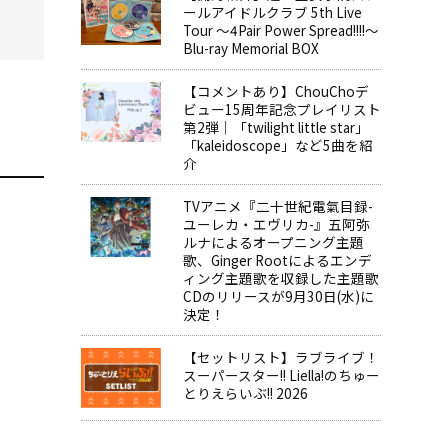
ールアイドルクラブ 5th Live
Tour ～4Pair Power Spread!!!!～
Blu-ray Memorial BOX
【コメントあり】ChouChoデ
ビュー15周年記念プレイリスト
第2弾｜「twilight little star」
「kaleidoscope」など5曲を紹
介
TVアニメ『二十世紀電氣目録-
ユーレカ・エヴリカ-』五阿弥
ルナによるオープニング主題
歌、Ginger Rootによるエンデ
ィング主題歌を収録した主題歌
CDのリリースが9月30日(水)に
決定！
【セットリスト】ラブライブ！
スーパースター!! Liella!のちゅー
とりえらいぶ!! 2026