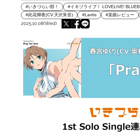
#いきづらい部！
#イキヅライブ！ LOVELIVE! BLUEB
#此花輝夜(CV.天沢朱音)
#Lantis
#楽曲レビュー
2025.10.08(Wed)