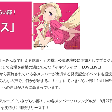
a Tour 2024 ～みんなで叶える物語～」の横浜公演終演後に突如としてプロ
て会場を衝撃の渦に包んだ『イキヅライブ！ LOVELIVE!
日(土)から実施されている各メンバーが出演する発売記念イベントも盛
 ～みんなの声で、何かが始まる…！～」にていきづらい部！1st LIV
』への注目がさらに高まっています。
ループ「いきづらい部！」の各メンバーソロシングルが、8月27日
璃菜)を皮切りに連続リリース中！