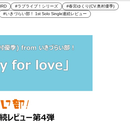
IRD
#ラブライブ！シリーズ
#春宮ゆくり(CV.奥村優季)
#いきづらい部！ 1st Solo Single連続レビュー