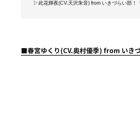
▷此花輝夜(CV.天沢朱音) from いきづらい
■春宮ゆくり(CV.奥村優季) from いきづら