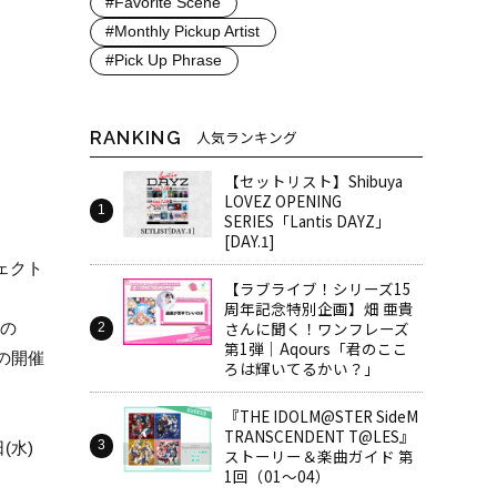
#Favorite Scene
#Monthly Pickup Artist
#Pick Up Phrase
RANKING
人気ランキング
【セットリスト】Shibuya
LOVEZ OPENING
SERIES「Lantis DAYZ」
[DAY.1]
ジェクト
【ラブライブ！シリーズ15
周年記念特別企画】畑 亜貴
さんに聞く！ワンフレーズ
況の
第1弾｜Aqours「君のここ
Eの開催
ろは輝いてるかい？」
『THE IDOLM@STER SideM
TRANSCENDENT T@LES』
(水)
ストーリー＆楽曲ガイド 第
1回（01～04）