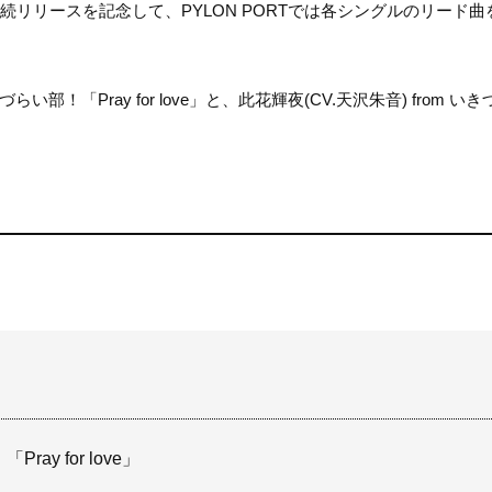
続リリースを記念して、PYLON PORTでは各シングルのリード曲
い部！「Pray for love」と、此花輝夜(CV.天沢朱音) from い
ay for love」