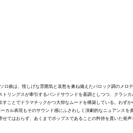
tソロ曲は、怪しげな雰囲気と哀愁を兼ね備えたバロック調のメロ
ストリングスが牽引するバンドサウンドを基調としつつ、クラシカ
出すことでドラマチックかつ大仰なムードを構築している。わずか
ボーカル表現もそのサウンド感にふさわしく演劇的なニュアンスを
寄せてはおらず、あくまでポップスであることの矜持を貫いた発声