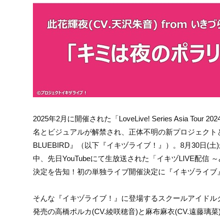
2025年2月に開催された「LoveLive! Series Asi
名とビジュアルが解禁され、正体不明の新プロジェクトとし
BLUEBIRD』（以下『イキヅライブ！』）。8月30
中、先日YouTubeにて生放送された「イキヅLIVE配信
決定を告知！初の単独ライブ開催決定に『イキヅライブ
そんな『イキヅライブ！』に登場するスクールアイドルグ
発売の高橋ポルカ(CV.綾咲穂音)と麻布麻衣(CV.遠藤