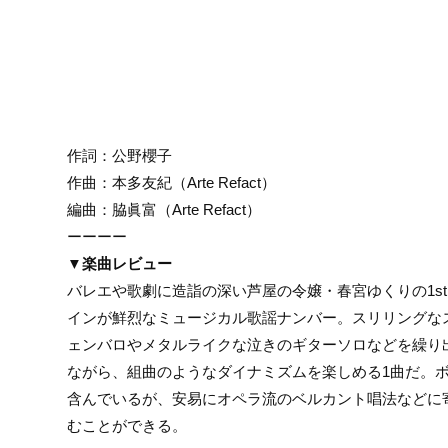
作詞：公野櫻子
作曲：本多友紀（Arte Refact）
編曲：脇眞富（Arte Refact）
ーーーー
▼楽曲レビュー
バレエや歌劇に造詣の深い芦屋の令嬢・春宮ゆくりの1s
インが鮮烈なミュージカル歌謡ナンバー。スリリングな
ェンバロやメタルライクな泣きのギターソロなどを繰り
ながら、組曲のようなダイナミズムを楽しめる1曲だ。
含んでいるが、安易にオペラ流のベルカント唱法などに
むことができる。