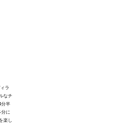
ディラ
ルなチ
4分半
多分に
を楽し