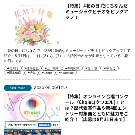
【特集】#花の日 花にちなんだ
ミュージックビデオをピックア
ップ！
「花の日」にちなんで、花が印象的なミュージックビデオをピックアップして
紹介！8月7日は、「は（8）な（7）」の語呂合わせが由来となっている「花
の日」です。...
#花の日
#柿原徹也
#上田麗奈
#寺島拓篤
#古川 慎
#岬 なこ
#岡本信彦
#特集
#Lantis
#Kiramune
2026.08.06(Thu)
and more
【特集】オンライン合唱コンク
ール『ChoieL(クワエル)』と
は？歴代受賞作品や第4回エン
トリー対象曲とともに魅力をご
紹介！【応募は8月31日まで】