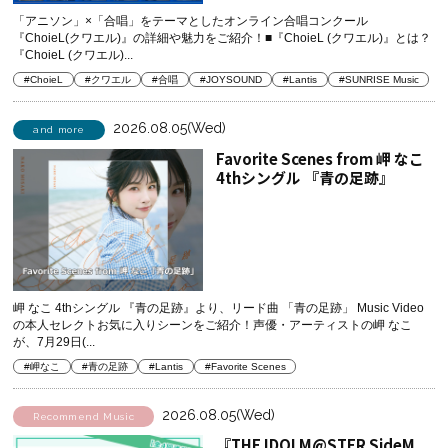
「アニソン」×「合唱」をテーマとしたオンライン合唱コンクール
『ChoieL(クワエル)』の詳細や魅力をご紹介！■『ChoieL (クワエル)』とは？
『ChoieL (クワエル)...
#ChoieL
#クワエル
#合唱
#JOYSOUND
#Lantis
#SUNRISE Music
2026.08.05(Wed)
and more
Favorite Scenes from 岬 なこ
4thシングル 『青の足跡』
岬 なこ 4thシングル 『青の足跡』より、リード曲 「青の足跡」 Music Video
の本人セレクトお気に入りシーンをご紹介！声優・アーティストの岬 なこ
が、7月29日(...
#岬なこ
#青の足跡
#Lantis
#Favorite Scenes
2026.08.05(Wed)
Recommend Music
『THE IDOLM@STER SideM