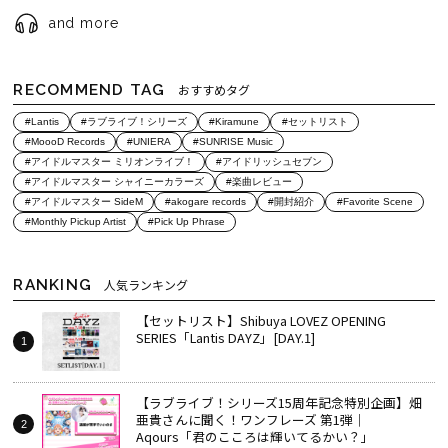
and more
RECOMMEND TAG
おすすめタグ
#Lantis
#ラブライブ！シリーズ
#Kiramune
#セットリスト
#MoooD Records
#UNIERA
#SUNRISE Music
#アイドルマスター ミリオンライブ！
#アイドリッシュセブン
#アイドルマスター シャイニーカラーズ
#楽曲レビュー
#アイドルマスター SideM
#akogare records
#開封紹介
#Favorite Scene
#Monthly Pickup Artist
#Pick Up Phrase
RANKING
人気ランキング
【セットリスト】Shibuya LOVEZ OPENING
SERIES「Lantis DAYZ」[DAY.1]
【ラブライブ！シリーズ15周年記念特別企画】畑
亜貴さんに聞く！ワンフレーズ 第1弾｜
Aqours「君のこころは輝いてるかい？」