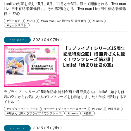
Lantisの先輩を迎えて5月、8月、11月と全3回に渡って開催される「Two-man
Live 田中有紀 歌姫修行」。その第2弾となる「Two-man Live 田中有紀 歌姫修
行 ～ ZAQ...
#田中有紀
#ZAQ
#Two-man Live 田中有紀 歌姫修行
#Lantis
#セットリスト
2026.08.07(Fri)
and more
【ラブライブ！シリーズ15周年
記念特別企画】畑 亜貴さんに聞
く！ワンフレーズ 第3弾｜
Liella!「始まりは君の空」
ラブライブ！シリーズ15周年記念 特別企画！畑 亜貴さんにLiella!「始まりは
君の空」からお気に入りのワンフレーズをお聞きしました！学校で活動するア
イドル・"...
#ラブライブ！シリーズ
#ラブライブ！スーパースター!!
#Liella!
#畑 亜貴
#畑さんに聞くラブライブ！ワンフレーズ
#Lantis
#特集
2026.08.07(Fri)
and more