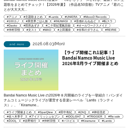
題歌をまとめてチェック！【2026年夏】（作品名50音順）TVアニメ『君のこ
とが大大大大...
#アニメ
#主題歌まとめ
#Lantis
#UNIERA
#MoooD Records
#100カノ
#異世界ごはん旅
#INUWASI
#音感れもねゐど
#転スラ
#Daoko
#田所あずさ
#二十世紀電氣目録
#オールワークスメイド
#仲村宗悟
#文スト
#MAO
#上田麗奈
#令和のダラさん
#REIRIE
2026.08.03(Mon)
and more
【ライブ開催これ1記事！】
Bandai Namco Music Live
2026年8月ライブ開催まとめ
Bandai Namco Music Live の2026年８月開催のライブを一挙紹介！バンダイ
ナムコミュージックライブが運営する音楽レーベル「Lantis（ランティ
ス）」、「Kiramune...
#ライブ開催まとめ
#SparQlew
#田中有紀
#ZAQ
#神谷浩史
#佐々木李子
#アイドリッシュセブン
#IDOLiSH7
#TRIGGER
#Re:vale
#ŹOOĻ
#吉野裕行
#仲村宗悟
#パスピエ
#Kiramune
#Lantis