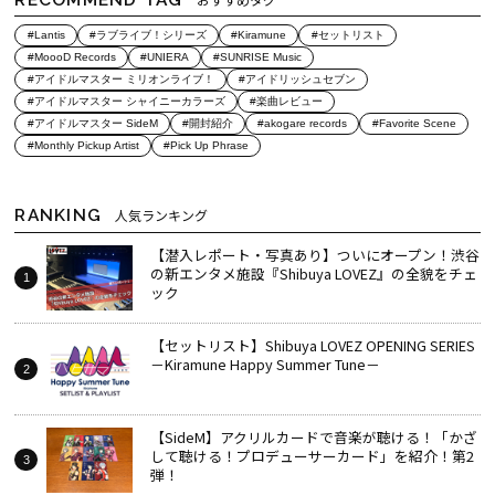
#Lantis
#ラブライブ！シリーズ
#Kiramune
#セットリスト
#MoooD Records
#UNIERA
#SUNRISE Music
#アイドルマスター ミリオンライブ！
#アイドリッシュセブン
#アイドルマスター シャイニーカラーズ
#楽曲レビュー
#アイドルマスター SideM
#開封紹介
#akogare records
#Favorite Scene
#Monthly Pickup Artist
#Pick Up Phrase
RANKING
人気ランキング
【潜入レポート・写真あり】ついにオープン！渋谷
の新エンタメ施設『Shibuya LOVEZ』の全貌をチェ
ック
【セットリスト】Shibuya LOVEZ OPENING SERIES
－Kiramune Happy Summer Tune－
【SideM】アクリルカードで音楽が聴ける！「かざ
して聴ける！プロデューサーカード」を紹介！第2
弾！