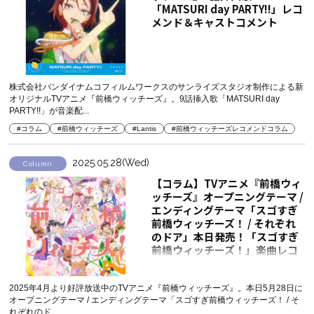
「MATSURI day PARTY!!」レコ
メンド＆キャストコメント
株式会社バンダイナムコフィルムワークスのサンライズスタジオ制作による新
オリジナルTVアニメ『前橋ウィッチーズ』。9話挿入歌「MATSURI day
PARTY!!」が音楽配...
#コラム
#前橋ウィッチーズ
#Lantis
#前橋ウィッチーズレコメンドコラム
2025.05.28(Wed)
Column
【コラム】TVアニメ『前橋ウィ
ッチーズ』オープニングテーマ /
エンディングテーマ「スゴすぎ
前橋ウィッチーズ！ / それぞれ
のドア」本日発売！「スゴすぎ
前橋ウィッチーズ！」楽曲レコ
メンドコメント
2025年4月より好評放送中のTVアニメ『前橋ウィッチーズ』。本日5月28日に
オープニングテーマ / エンディングテーマ「スゴすぎ前橋ウィッチーズ！ / そ
れぞれのド...