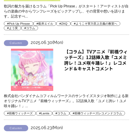
歌詞の魅力を届けるコラム「Pick Up Phrase」がスタート！アーティストが自
らの楽曲の中からワンフレーズをピックアップし、その背景や想いを語りま
す。記念すべ...
#Pick Up Phrase
#藍井エイル
#ZAQ
#ようこそ実力至上主義の教室へ
#よう実
#コラム
2025.06.30(Mon)
Column
【コラム】TVアニメ『前橋ウィ
ッチーズ』12話挿入歌「ユメミ
誇レ！ユメ咲キ踊レ！」レコメ
ンド＆キャストコメント
株式会社バンダイナムコフィルムワークスのサンライズスタジオ制作による新
オリジナルTVアニメ『前橋ウィッチーズ』。12話挿入歌「ユメミ誇レ！ユメ
咲キ踊レ！」...
#前橋ウィッチーズ
#Lantis
#コラム
#前橋ウィッチーズレコメンドコラム
2025.06.23(Mon)
Column