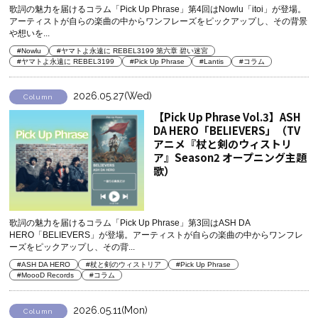
歌詞の魅力を届けるコラム「Pick Up Phrase」第4回はNowlu「itoi」が登場。
アーティストが自らの楽曲の中からワンフレーズをピックアップし、その背景
や想いを...
#Nowlu
#ヤマトよ永遠に REBEL3199 第六章 碧い迷宮
#ヤマトよ永遠に REBEL3199
#Pick Up Phrase
#Lantis
#コラム
2026.05.27(Wed)
Column
【Pick Up Phrase Vol.3】ASH
DA HERO「BELIEVERS」（TV
アニメ『杖と剣のウィストリ
ア』Season2 オープニング主題
歌）
歌詞の魅力を届けるコラム「Pick Up Phrase」第3回はASH DA
HERO「BELIEVERS」が登場。アーティストが自らの楽曲の中からワンフレ
ーズをピックアップし、その背...
#ASH DA HERO
#杖と剣のウィストリア
#Pick Up Phrase
#MoooD Records
#コラム
2026.05.11(Mon)
Column