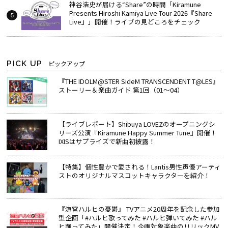
神谷浩史が届ける“Share”の時間――「Kiramune
Presents Hiroshi Kamiya Live Tour 2026『Share
Live』」開催！ライブの見どころをチェック
PICK UP
ピックアップ
『THE IDOLM@STER SideM TRANSCENDENT T@LES』
ストーリー＆楽曲ガイド 第1回（01～04）
【ライブレポート】Shibuya LOVEZのオープニングシ
リーズ公演『Kiramune Happy Summer Tune』開催！
IXISはサプライズで新曲初披露！
【特集】個性豊かで愛される！Lantis男性声優アーティ
ストのオリジナルマスコットキャラクターを紹介！
『涼宮ハルヒの憂鬱』 TVアニメ20周年を記念した参加
型企画「#ハルヒ歌ってみた #ハルヒ弾いてみた #ハル
ヒ踊ってみた」開催決定！企画対象楽曲のリリックMV