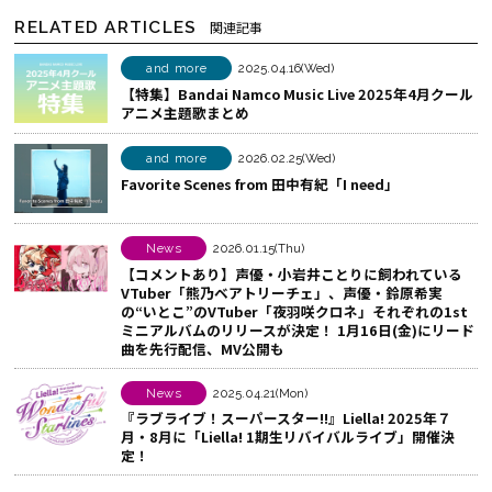
ェ
e
E
RELATED ARTICLES
関連記事
ア
b
で
す
o
シ
and more
2025.04.16(Wed)
【特集】Bandai Namco Music Live 2025年4月クール
る
o
ェ
アニメ主題歌まとめ
k
ア
で
す
and more
2026.02.25(Wed)
シ
る
Favorite Scenes from 田中有紀「I need」
ェ
ア
News
2026.01.15(Thu)
す
【コメントあり】声優・小岩井ことりに飼われている
る
VTuber「熊乃ベアトリーチェ」、声優・鈴原希実
の“いとこ”のVTuber「夜羽咲クロネ」それぞれの1st
ミニアルバムのリリースが決定！ 1月16日(金)にリード
曲を先行配信、MV公開も
News
2025.04.21(Mon)
『ラブライブ！スーパースター!!』Liella! 2025年７
月・8月に「Liella! 1期生リバイバルライブ」開催決
定！