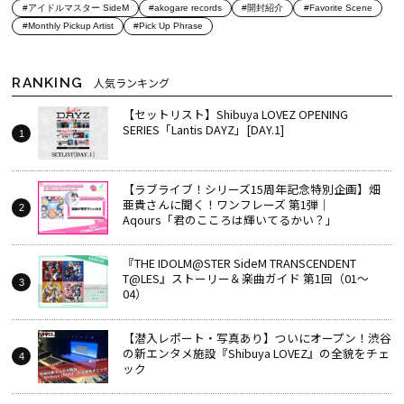
#アイドルマスター SideM
#akogare records
#開封紹介
#Favorite Scene
#Monthly Pickup Artist
#Pick Up Phrase
RANKING
人気ランキング
【セットリスト】Shibuya LOVEZ OPENING
SERIES「Lantis DAYZ」[DAY.1]
【ラブライブ！シリーズ15周年記念特別企画】畑
亜貴さんに聞く！ワンフレーズ 第1弾｜
Aqours「君のこころは輝いてるかい？」
『THE IDOLM@STER SideM TRANSCENDENT
T@LES』ストーリー＆楽曲ガイド 第1回（01～
04）
【潜入レポート・写真あり】ついにオープン！渋谷
の新エンタメ施設『Shibuya LOVEZ』の全貌をチェ
ック