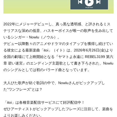
2022年にメジャーデビューし、真っ黒な透明感、と評されるミス
テリアスな深めの低音、ハスキーボイスが唯一の歌声を生み出して
いるシンガー・Nowlu（ノウル）。
デビュー以降数々のアニメやドラマのタイアップを獲得し続けてい
る彼女による最新楽曲「itoi」（イト）は、2026年6月26日(金)より
全国の劇場にて上映開始となる『ヤマトよ永遠に REBEL3199 第六
章 碧い迷宮』のエンディング主題歌として書き下ろされた、Nowlu
のシングルとしては初のバラード曲となっています。
大人びた歌声が紡ぐ歌詞の中で、Nowluさんがピックアップし
た”ワンフレーズ”とは？
「itoi」は各種音楽配信サービスにて好評配信中！
ぜひアーティストがピックアップしたフレーズに注目して、楽曲を
よりお楽しみください。