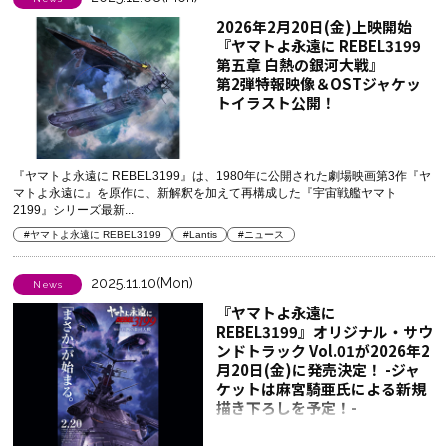
2026年2月20日(金)上映開始
『ヤマトよ永遠に REBEL3199
第五章 白熱の銀河大戦』
第2弾特報映像＆OSTジャケッ
トイラスト公開！
『ヤマトよ永遠に REBEL3199』は、1980年に公開された劇場映画第3作『ヤ
マトよ永遠に』を原作に、新解釈を加えて再構成した『宇宙戦艦ヤマト
2199』シリーズ最新...
#ヤマトよ永遠に REBEL3199
#Lantis
#ニュース
2025.11.10(Mon)
News
『ヤマトよ永遠に
REBEL3199』オリジナル・サウ
ンドトラック Vol.01が2026年2
月20日(金)に発売決定！ -ジャ
ケットは麻宮騎亜氏による新規
描き下ろしを予定！-