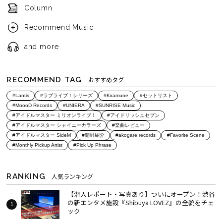
Column
Recommend Music
and more
RECOMMEND TAG
おすすめタグ
#Lantis
#ラブライブ！シリーズ
#Kiramune
#セットリスト
#MoooD Records
#UNIERA
#SUNRISE Music
#アイドルマスター ミリオンライブ！
#アイドリッシュセブン
#アイドルマスター シャイニーカラーズ
#楽曲レビュー
#アイドルマスター SideM
#開封紹介
#akogare records
#Favorite Scene
#Monthly Pickup Artist
#Pick Up Phrase
RANKING
人気ランキング
【潜入レポート・写真あり】ついにオープン！渋谷
の新エンタメ施設『Shibuya LOVEZ』の全貌をチェ
ック