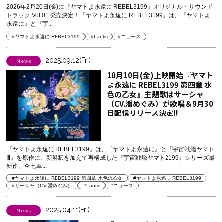
2026年2月20日(金)に『ヤマトよ永遠に REBEL3199』オリジナル・サウンド
トラック Vol.01 発売決定！『ヤマトよ永遠に REBEL3199』は、『ヤマトよ
永遠に』と『宇...
#ヤマトよ永遠に REBEL3199
#Lantis
#ニュース
2025.09.12(Fri)
News
10月10日(金)上映開始『ヤマト
よ永遠に REBEL3199 第四章 水
色の乙女』主題歌はサーシャ
（CV.潘めぐみ）が歌唱＆9月30
日配信リリース決定!!
『ヤマトよ永遠に REBEL3199』は、『ヤマトよ永遠に』と『宇宙戦艦ヤマト
Ⅲ』を原作に、新解釈を加えて再構成した『宇宙戦艦ヤマト2199』シリーズ最
新作。全七章...
#ヤマトよ永遠に REBEL3199 第四章 水色の乙女
#ヤマトよ永遠に REBEL3199
#サーシャ（CV.潘めぐみ）
#Lantis
#ニュース
2025.04.11(Fri)
News