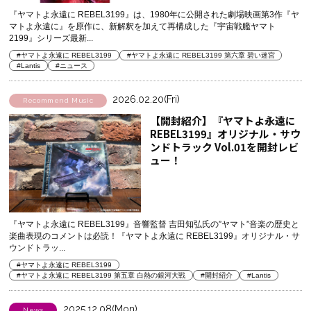
『ヤマトよ永遠に REBEL3199』は、1980年に公開された劇場映画第3作『ヤ
マトよ永遠に』を原作に、新解釈を加えて再構成した『宇宙戦艦ヤマト
2199』シリーズ最新...
#ヤマトよ永遠に REBEL3199
#ヤマトよ永遠に REBEL3199 第六章 碧い迷宮
#Lantis
#ニュース
2026.02.20(Fri)
Recommend Music
【開封紹介】『ヤマトよ永遠に
REBEL3199』オリジナル・サウ
ンドトラック Vol.01を開封レビ
ュー！
『ヤマトよ永遠に REBEL3199』音響監督 吉田知弘氏の”ヤマト”音楽の歴史と
楽曲表現のコメントは必読！『ヤマトよ永遠に REBEL3199』オリジナル・サ
ウンドトラッ...
#ヤマトよ永遠に REBEL3199
#ヤマトよ永遠に REBEL3199 第五章 白熱の銀河大戦
#開封紹介
#Lantis
2025.12.08(Mon)
News