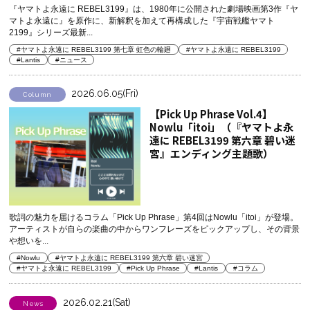
『ヤマトよ永遠に REBEL3199』は、1980年に公開された劇場映画第3作『ヤ
マトよ永遠に』を原作に、新解釈を加えて再構成した『宇宙戦艦ヤマト
2199』シリーズ最新...
#ヤマトよ永遠に REBEL3199 第七章 虹色の輪廻
#ヤマトよ永遠に REBEL3199
#Lantis
#ニュース
2026.06.05(Fri)
Column
【Pick Up Phrase Vol.4】
Nowlu「itoi」（『ヤマトよ永
遠に REBEL3199 第六章 碧い迷
宮』エンディング主題歌）
歌詞の魅力を届けるコラム「Pick Up Phrase」第4回はNowlu「itoi」が登場。
アーティストが自らの楽曲の中からワンフレーズをピックアップし、その背景
や想いを...
#Nowlu
#ヤマトよ永遠に REBEL3199 第六章 碧い迷宮
#ヤマトよ永遠に REBEL3199
#Pick Up Phrase
#Lantis
#コラム
2026.02.21(Sat)
News