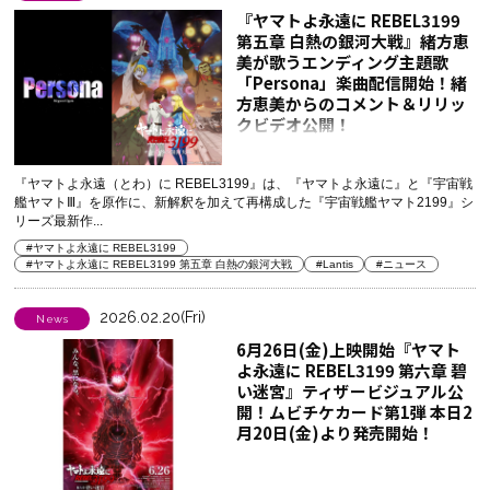
『ヤマトよ永遠に REBEL3199
第五章 白熱の銀河大戦』緒方恵
美が歌うエンディング主題歌
「Persona」楽曲配信開始！緒
方恵美からのコメント＆リリッ
クビデオ公開！
『ヤマトよ永遠（とわ）に REBEL3199』は、『ヤマトよ永遠に』と『宇宙戦
艦ヤマトⅢ』を原作に、新解釈を加えて再構成した『宇宙戦艦ヤマト2199』シ
リーズ最新作...
#ヤマトよ永遠に REBEL3199
#ヤマトよ永遠に REBEL3199 第五章 白熱の銀河大戦
#Lantis
#ニュース
2026.02.20(Fri)
News
6月26日(金)上映開始『ヤマト
よ永遠に REBEL3199 第六章 碧
い迷宮』ティザービジュアル公
開！ムビチケカード第1弾 本日2
月20日(金)より発売開始！