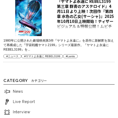
『ヤマトよ永遠に REBEL3199
第三章 群青のアステロイド』4
月11日より上映！次回作『第四
章 水色の乙女(サーシャ)』2025
年10月10日上映開始！ティザー
ビジュアル＆特報公開！ムビチ
ケ第1弾販売開始！
1980年に公開された劇場映画第3作『ヤマトよ永遠に』を原作に新解釈を加え
て再構成した『宇宙戦艦ヤマト2199』シリーズ最新作。『ヤマトよ永遠に
REBEL3199』を...
#ニュース
#ヤマトよ永遠に REBEL3199
#Lantis
CATEGORY
カテゴリー
News
Live Report
Interview