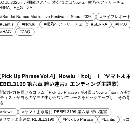
EOUL 2026」が開催された。本公演にはNowlu、熊乃ベアトリーチェ、
ERRA、H△G、ZA...
#Bandai Namco Music Live Festival in Seoul 2026
#ライブレポー
#Lantis
#Nowlu
#熊乃ベアトリーチェ
#SERRA
#H△G
#HΔG
#ZAQ
Pick Up Phrase Vol.4】Nowlu「itoi」（『ヤマト
REBEL3199 第六章 碧い迷宮』エンディング主題歌）
詞の魅力を届けるコラム「Pick Up Phrase」第4回はNowlu「itoi」が登
ティストが自らの楽曲の中からワンフレーズをピックアップし、その背
を...
#Nowlu
#ヤマトよ永遠に REBEL3199 第六章 碧い迷宮
#ヤマトよ永遠に REBEL3199
#Pick Up Phrase
#Lantis
#