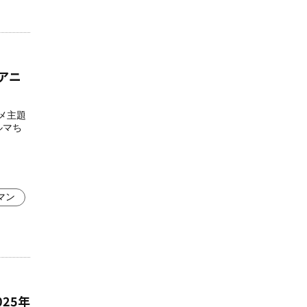
ルアニ
ニメ主題
ルマち
マン
025年