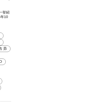
を一挙紹
年10
吉 昴
O