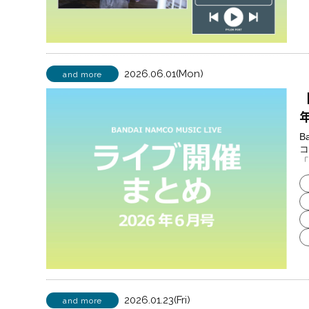
2026.06.01(Mon)
and more
【
B
コ
「
2026.01.23(Fri)
and more