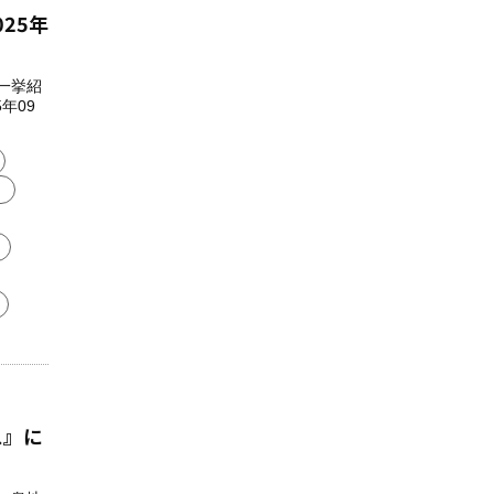
025年
を一挙紹
年09
ス』に