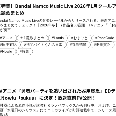
特集】Bandai Namco Music Live 2026年1月クー
主題歌まとめ
andai Namco Music Liveの音楽レーベルからリリースされる、最新ア
をまとめてチェック！【2026年冬】（作品名50音順）TVアニメ『「お
が魔王...
#アニメ
#主題歌まとめ
#Lantis
#おまごと
#PassCode
#田中有紀
#拷問バイトくんの日常
#寺島拓篤
#器用貧乏
#Nowlu
#特集
TVアニメ『勇者パーティを追い出された器用貧乏』EDテ
はNowlu「sukuu」に決定！放送直前PV公開！
神樹による原作小説が講談社Ｋラノベブックスから刊行中、および、ニ
画「水曜日のシリウス」にてコミカライズが好評連載中で、シリーズ累
数48...