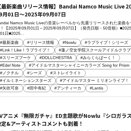
最新楽曲リリース情報】Bandai Namco Music Live 2
9月01日～2025年09月07日
andai Namco Music Liveの音楽レーベルから先週リリースされた楽曲
！【2025年09月01日～2025年09月07日】（発売日順・50音順）■2025
01日■2025...
#最新楽曲
#リリース情報
#Nowlu
#ラブライブ！シリーズ
#Link！Like！ラブライブ！
#蓮ノ空女学院スクールアイドルクラブ
#スリーズブーケ
#DOLLCHESTRA
#みらくらぱーく！
#Edel Note
#アイドルマスターシャイニーカラーズ Song for Prism
#ノクチル
#シーズ
#ストレイライト
#イルミネーションスターズ
#アイドルマスター ミリオンライブ！
#矢吹可奈
#田中有紀
#アンティーカ
#Lantis
TVアニメ『無限ガチャ』ED主題歌がNowlu『シロガラ
決定&アーティストコメントも到着！