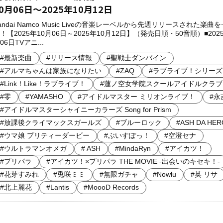
0月06日～2025年10月12日
andai Namco Music Liveの音楽レーベルから先週リリースされた楽曲
！【2025年10月06日～2025年10月12日】（発売日順・50音順）■2025
06日TVアニ...
#最新楽曲
#リリース情報
#聖戦士ダンバイン
#アルマちゃんは家族になりたい
#ZAQ
#ラブライブ！シリーズ
#Link！Like！ラブライブ！
#蓮ノ空女学院スクールアイドルクラブ
#零
#YAMASHO
#アイドルマスター ミリオンライブ！
#永
#アイドルマスターシャイニーカラーズ Song for Prism
#放課後クライマックスガールズ
#ブルーロック
#ASH DA HER
#ウマ娘 プリティーダービー
#ぶいすぽっ！
#空澄セナ
#ウルトラマンオメガ
# ASH
#MindaRyn
#アイカツ！
#プリパラ
#アイカツ！×プリパラ THE MOVIE -出会いのキセキ！-
#花芽すみれ
#兎咲ミミ
#無限ガチャ
#Nowlu
#英 リサ
#北上麗花
#Lantis
#MoooD Records