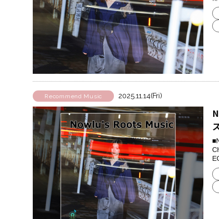
2025.11.14(Fri)
Recommend Music
N
■
C
E