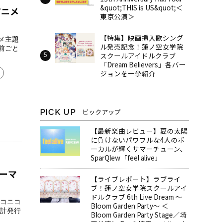
&quot;THIS is US&quot;＜
ルアニメ
東京公演＞
【特集】映画挿入歌シング
ニメ主題
ル発売記念！蓮ノ空女学院
前ごと
スクールアイドルクラブ
「Dream Believers」各バー
ジョンを一挙紹介
PICK UP
ピックアップ
【最新楽曲レビュー】夏の太陽
に負けないパワフルな4人のボ
ーカルが輝くサマーチューン、
SparQlew「feel alive」
ーマ
【ライブレポート】ラブライ
ブ！蓮ノ空女学院スクールアイ
ドルクラブ 6th Live Dream ～
コニコ
Bloom Garden Party～ ＜
計発行
Bloom Garden Party Stage／埼