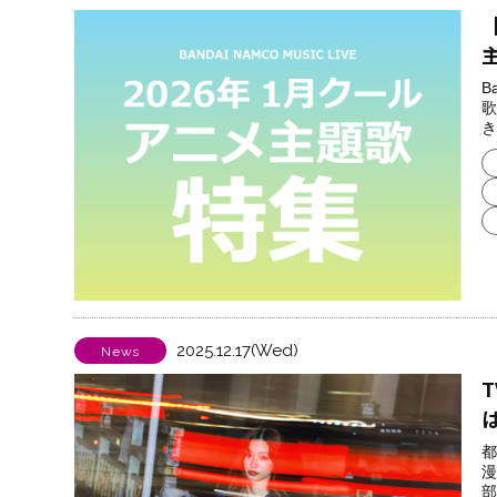
【
B
歌
き
2025.12.17(Wed)
News
都
漫
部