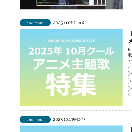
2025.11.06(Thu)
and more
【
B
歌
ゃ
2025.10.13(Mon)
and more
【