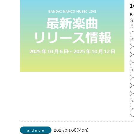
1
B
介
月
2025.09.08(Mon)
and more