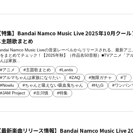
特集】Bandai Namco Music Live 2025年10月クー
メ主題歌まとめ
andai Namco Music Liveの音楽レーベルからリリースされる、最新ア
をまとめてチェック！【2025年秋】（作品名50音順）■TVアニメ「ア
んは家族...
#アニメ
#主題歌まとめ
#Lantis
#アルマちゃんは家族になりたい
#ZAQ
#無限ガチャ
#丁
#Nowlu
#ちゃんと吸えない吸血鬼ちゃん
#H△G
#ワンパン
#JAM Project
#古川慎
#特集
最新楽曲リリース情報】Bandai Namco Music Live 2