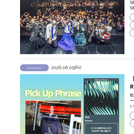
S
S
2026.06.05(Fri)
Column
【
歌
ー
い