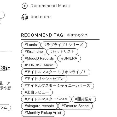
Recommend Music
ト
and more
RECOMMEND TAG
おすすめタグ
#Lantis
#ラブライブ！シリーズ
#Kiramune
#セットリスト
#MoooD Records
#UNIERA
#SUNRISE Music
よ永遠に
#アイドルマスター ミリオンライブ！
#アイドリッシュセブン
場。 ア
#アイドルマスター シャイニーカラーズ
景や想
#楽曲レビュー
#アイドルマスター SideM
#開封紹介
#akogare records
#Favorite Scene
コラム
#Monthly Pickup Artist