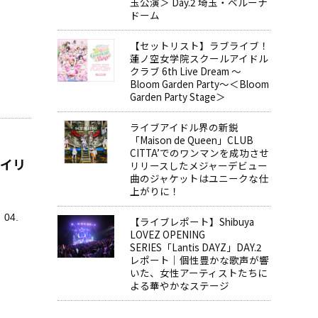
玉公演＞ Day.2 埼玉・ベルーナ
ドーム
【セットリスト】ラブライブ！
蓮ノ空女学院スクールアイドル
クラブ 6th Live Dream ～
Bloom Garden Party～＜Bloom
Garden Party Stage＞
ライブアイドル界の新鋭
「Maison de Queen」CLUB
CITTA’でのワンマンを成功させ
レイリ
リリースしたメジャーデビュー
曲のジャケットはユニークな仕
上がりに！
」04.
【ライブレポート】Shibuya
LOVEZ OPENING
SERIES「Lantis DAYZ」DAY.2
レポート｜個性豊かな歌声が響
いた、女性アーティストたちに
よる華やかなステージ