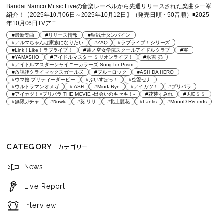
Bandai Namco Music Liveの音楽レーベルから先週リリースされた楽曲を一挙
紹介！【2025年10月06日～2025年10月12日】（発売日順・50音順）■2025
年10月06日TVアニ...
#最新楽曲
#リリース情報
#聖戦士ダンバイン
#アルマちゃんは家族になりたい
#ZAQ
#ラブライブ！シリーズ
#Link！Like！ラブライブ！
#蓮ノ空女学院スクールアイドルクラブ
#零
#YAMASHO
#アイドルマスター ミリオンライブ！
#永吉 昴
#アイドルマスターシャイニーカラーズ Song for Prism
#放課後クライマックスガールズ
#ブルーロック
#ASH DA HERO
#ウマ娘 プリティーダービー
#ぶいすぽっ！
#空澄セナ
#ウルトラマンオメガ
# ASH
#MindaRyn
#アイカツ！
#プリパラ
#アイカツ！×プリパラ THE MOVIE -出会いのキセキ！-
#花芽すみれ
#兎咲ミミ
#無限ガチャ
#Nowlu
#英 リサ
#北上麗花
#Lantis
#MoooD Records
CATEGORY
カテゴリー
News
Live Report
Interview