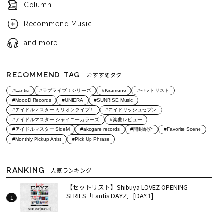
Column
Recommend Music
and more
RECOMMEND TAG
おすすめタグ
#Lantis
#ラブライブ！シリーズ
#Kiramune
#セットリスト
#MoooD Records
#UNIERA
#SUNRISE Music
#アイドルマスター ミリオンライブ！
#アイドリッシュセブン
#アイドルマスター シャイニーカラーズ
#楽曲レビュー
#アイドルマスター SideM
#akogare records
#開封紹介
#Favorite Scene
#Monthly Pickup Artist
#Pick Up Phrase
RANKING
人気ランキング
【セットリスト】Shibuya LOVEZ OPENING
SERIES「Lantis DAYZ」[DAY.1]