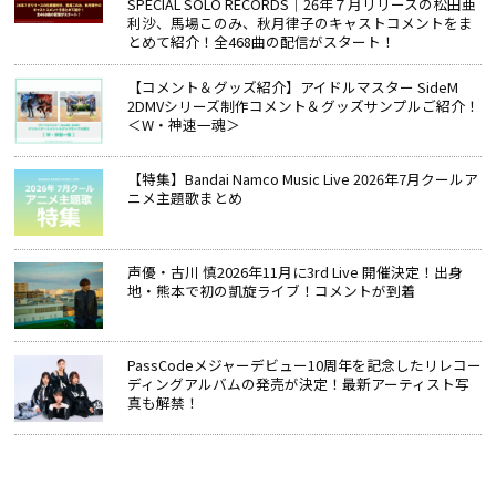
SPECIAL SOLO RECORDS│26年７月リリースの松田亜
利沙、馬場このみ、秋月律子のキャストコメントをま
とめて紹介！全468曲の配信がスタート！
【コメント＆グッズ紹介】アイドルマスター SideM
2DMVシリーズ制作コメント＆グッズサンプルご紹介！
＜W・神速一魂＞
【特集】Bandai Namco Music Live 2026年7月クールア
ニメ主題歌まとめ
声優・古川 慎2026年11月に3rd Live 開催決定！出身
地・熊本で初の凱旋ライブ！コメントが到着
PassCodeメジャーデビュー10周年を記念したリレコー
ディングアルバムの発売が決定！最新アーティスト写
真も解禁！