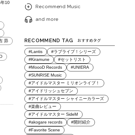
年10
Recommend Music
and more
RECOMMEND TAG
おすすめタグ
吉 昴
#Lantis
#ラブライブ！シリーズ
O
#Kiramune
#セットリスト
#MoooD Records
#UNIERA
#SUNRISE Music
#アイドルマスター ミリオンライブ！
#アイドリッシュセブン
#アイドルマスター シャイニーカラーズ
#楽曲レビュー
#アイドルマスター SideM
#akogare records
#開封紹介
#Favorite Scene