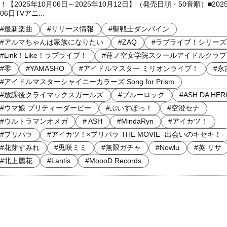
！【2025年10月06日～2025年10月12日】（発売日順・50音順）■2025
06日TVアニ...
#最新楽曲
#リリース情報
#聖戦士ダンバイン
#アルマちゃんは家族になりたい
#ZAQ
#ラブライブ！シリーズ
#Link！Like！ラブライブ！
#蓮ノ空女学院スクールアイドルクラブ
#零
#YAMASHO
#アイドルマスター ミリオンライブ！
#永
#アイドルマスターシャイニーカラーズ Song for Prism
#放課後クライマックスガールズ
#ブルーロック
#ASH DA HER
#ウマ娘 プリティーダービー
#ぶいすぽっ！
#空澄セナ
#ウルトラマンオメガ
# ASH
#MindaRyn
#アイカツ！
#プリパラ
#アイカツ！×プリパラ THE MOVIE -出会いのキセキ！-
#花芽すみれ
#兎咲ミミ
#無限ガチャ
#Nowlu
#英 リサ
#北上麗花
#Lantis
#MoooD Records