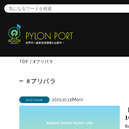
世界中へ最新音楽情報を出航中！
TOP
#プリパラ
#プリパラ
2025.10.13(Mon)
and more
【
1
B