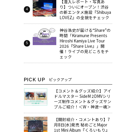
【潜入レポート・写真あ
り】ついにオープン！渋谷
の新エンタメ施設『Shibuya
LOVEZ』の全貌をチェック
神谷浩史が届ける“Share”の
時間――「Kiramune Presents
Hiroshi Kamiya Live Tour
2026『Share Live』」開
催！ライブの見どころをチ
ェック
PICK UP
ピックアップ
【コメント＆グッズ紹介】アイ
ドルマスター SideM 2DMVシリ
ーズ制作コメント＆グッズサン
プルご紹介！＜W・神速一魂＞
【開封紹介・コメントあり】7
月8日(水)発売 秘めごとMajor
1st Mini Album『くろいもり』