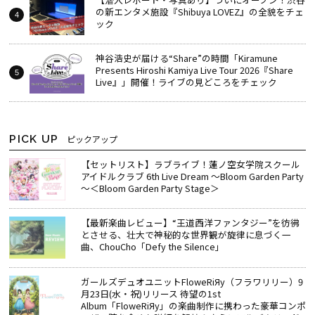
の新エンタメ施設『Shibuya LOVEZ』の全貌をチェ
ック
神谷浩史が届ける“Share”の時間――「Kiramune
Presents Hiroshi Kamiya Live Tour 2026『Share
Live』」開催！ライブの見どころをチェック
PICK UP
ピックアップ
【セットリスト】ラブライブ！蓮ノ空女学院スクール
アイドルクラブ 6th Live Dream ～Bloom Garden Party
～＜Bloom Garden Party Stage＞
【最新楽曲レビュー】“王道西洋ファンタジー”を彷彿
とさせる、壮大で神秘的な世界観が旋律に息づく一
曲、ChouCho「Defy the Silence」
ガールズデュオユニットFloweRiЯy（フラワリリー）9
月23日(水・祝)リリース 待望の1st
Album「FloweRiЯy」の楽曲制作に携わった豪華コンポ