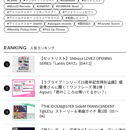
#Lantis
#ラブライブ！シリーズ
#Kiramune
#セットリスト
#MoooD Records
#UNIERA
#SUNRISE Music
#アイドルマスター ミリオンライブ！
#アイドリッシュセブン
#アイドルマスター シャイニーカラーズ
#楽曲レビュー
#アイドルマスター SideM
#akogare records
#開封紹介
#Favorite Scene
#Monthly Pickup Artist
#Pick Up Phrase
RANKING
人気ランキング
【セットリスト】Shibuya LOVEZ OPENING
SERIES「Lantis DAYZ」[DAY.1]
【ラブライブ！シリーズ15周年記念特別企画】畑
亜貴さんに聞く！ワンフレーズ 第1弾｜
Aqours「君のこころは輝いてるかい？」
『THE IDOLM@STER SideM TRANSCENDENT
T@LES』ストーリー＆楽曲ガイド 第1回（01～
04）
【潜入レポート・写真あり】ついにオープン！渋谷