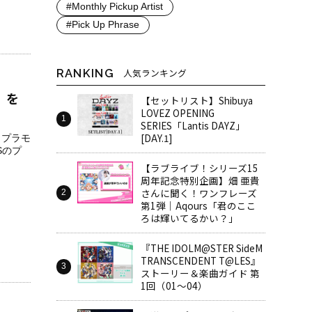
#Monthly Pickup Artist
#Pick Up Phrase
RANKING
人気ランキング
L」を
【セットリスト】Shibuya
LOVEZ OPENING
SERIES「Lantis DAYZ」
[DAY.1]
売！プラモ
Sのプ
【ラブライブ！シリーズ15
周年記念特別企画】畑 亜貴
さんに聞く！ワンフレーズ
第1弾｜Aqours「君のここ
ろは輝いてるかい？」
『THE IDOLM@STER SideM
TRANSCENDENT T@LES』
ストーリー＆楽曲ガイド 第
1回（01～04）