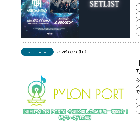
2026.07.10(Fri)
and more
7
今
ス
で