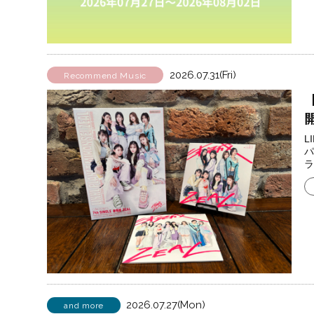
2026.07.31(Fri)
Recommend Music
【
L
パ
ラ
2026.07.27(Mon)
and more