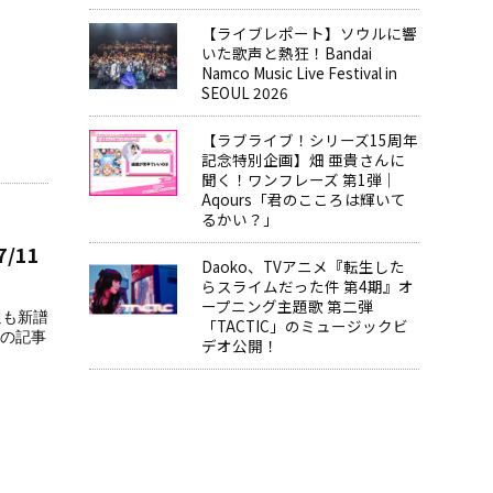
【ライブレポート】ソウルに響
いた歌声と熱狂！Bandai
Namco Music Live Festival in
SEOUL 2026
【ラブライブ！シリーズ15周年
記念特別企画】畑 亜貴さんに
聞く！ワンフレーズ 第1弾｜
Aqours「君のこころは輝いて
るかい？」
/11
Daoko、TVアニメ『転生した
らスライムだった件 第4期』オ
ープニング主題歌 第二弾
週も新譜
「TACTIC」のミュージックビ
の記事
デオ公開！