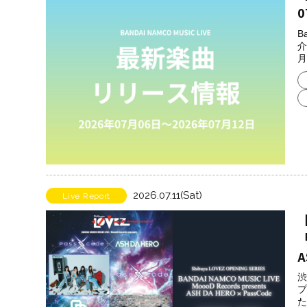
0
B
介
月
2026.07.11(Sat)
Live Report
【
「
A
渋
プ
た