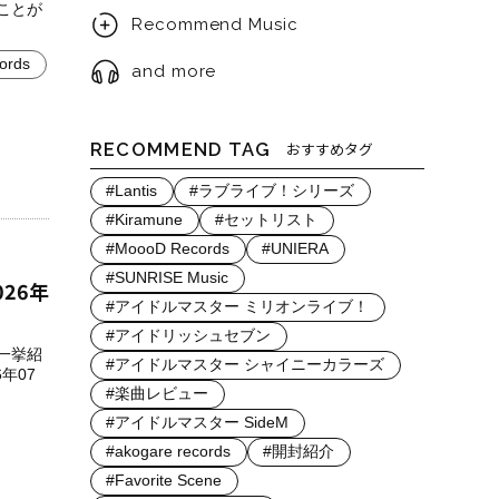
ことが
Recommend Music
ords
and more
RECOMMEND TAG
おすすめタグ
#Lantis
#ラブライブ！シリーズ
#Kiramune
#セットリスト
#MoooD Records
#UNIERA
#SUNRISE Music
026年
#アイドルマスター ミリオンライブ！
#アイドリッシュセブン
を一挙紹
#アイドルマスター シャイニーカラーズ
年07
#楽曲レビュー
#アイドルマスター SideM
#akogare records
#開封紹介
#Favorite Scene