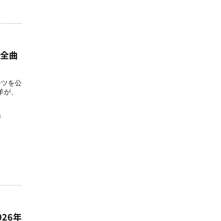
」全曲
ノーツを公
羊が、
026年