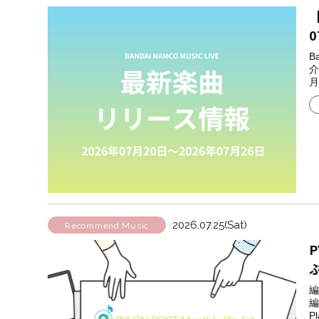
【
0
B
介
月
2026.07.25(Sat)
Recommend Music
P
編
編
Pl