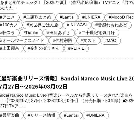
をまとめてチェック！【2026年夏】（作品名50音順）TVアニメ『君の
大大大...
#アニメ
#主題歌まとめ
#Lantis
#UNIERA
#MoooD Rec
#100カノ
#異世界ごはん旅
#INUWASI
#音感れもねゐど
#転スラ
#Daoko
#田所あずさ
#二十世紀電氣目録
#オールワークスメイド
#仲村宗悟
#文スト
#MAO
#上田麗奈
#令和のダラさん
#REIRIE
最新楽曲リリース情報】Bandai Namco Music Live 2
7月27日～2026年08月02日
andai Namco Music Liveの音楽レーベルから先週リリースされた楽曲
！【2026年07月27日～2026年08月02日】（発売日順・50音順）■2026
27日TVアニ...
#最新楽曲
#リリース情報
#Lantis
#UNIERA