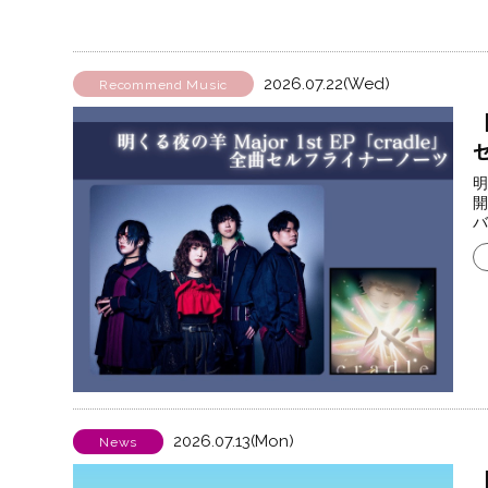
2026.07.22(Wed)
Recommend Music
【
明
開
バ
2026.07.13(Mon)
News
【