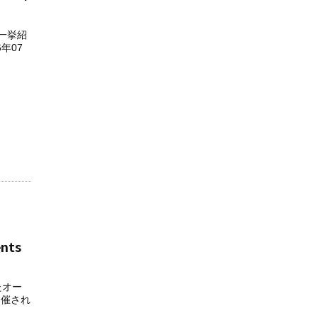
を一挙紹
年07
nts
たオー
に開催され