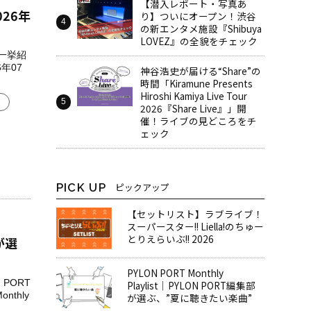
【潜入レポート・写真あ
026年
り】ついにオープン！渋谷
の新エンタメ施設『Shibuya
LOVEZ』の全貌をチェック
を一挙紹
年07
神谷浩史が届ける“Share”の
時間――「Kiramune Presents
Hiroshi Kamiya Live Tour
2026『Share Live』」開
催！ライブの見どころをチ
ェック
PICK UP
ピックアップ
【セットリスト】ラブライブ！
スーパースター!! Liella!のちゅー
とりえらいぶ!! 2026
部が選
PYLON PORT Monthly
PORT
Playlist│PYLON PORT編集部
thly
が選ぶ、”夏に聴きたい楽曲”