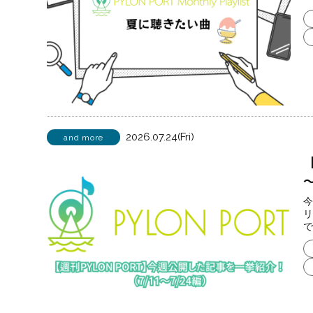
2026.07.24(Fri)
and more
～
今
リ
で