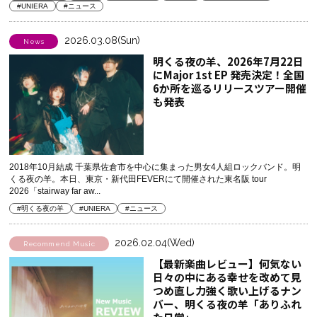
#UNIERA
#ニュース
2026.03.08(Sun)
News
明くる夜の羊、2026年7月22日
にMajor 1st EP 発売決定！全国
6か所を巡るリリースツアー開催
も発表
2018年10月結成 千葉県佐倉市を中心に集まった男女4人組ロックバンド。明
くる夜の羊。本日、東京・新代田FEVERにて開催された東名阪 tour
2026「stairway far aw...
#明くる夜の羊
#UNIERA
#ニュース
2026.02.04(Wed)
Recommend Music
【最新楽曲レビュー】何気ない
日々の中にある幸せを改めて見
つめ直し力強く歌い上げるナン
バー、明くる夜の羊「ありふれ