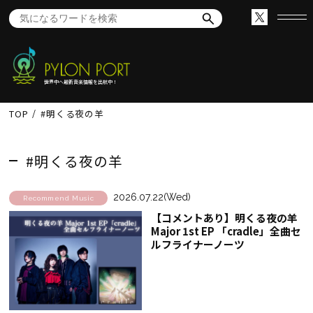
世界中へ最新音楽情報を出航中！
TOP
#明くる夜の羊
#明くる夜の羊
2026.07.22(Wed)
Recommend Music
【コメントあり】明くる夜の羊
Major 1st EP 「cradle」全曲セ
ルフライナーノーツ