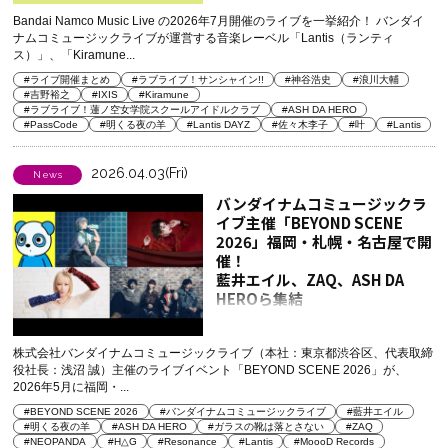
Bandai Namco Music Live の2026年7月開催のライブを一挙紹介！ バンダイ
ナムコミュージックライブが運営する音楽レーベル「Lantis（ランティ
ス）」、「Kiramune...
#ライブ開催まとめ
#ラブライブ！サンシャイン!!
#神谷浩史
#浪川大輔
#吉野裕之
#IXIS
#Kiramune
#ラブライブ！蓮ノ空女学院スクールアイドルクラブ
#ASH DA HERO
#PassCode
#明くる夜の羊
#Lantis DAYZ
#佐々木李子
#叶
#Lantis
2026.04.03(Fri)
News
バンダイナムコミュージックラ
イブ主催「BEYOND SCENE
2026」福岡・札幌・名古屋で開
催！
藍井エイル、ZAQ、ASH DA
HEROら集結
株式会社バンダイナムコミュージックライブ（本社：東京都渋谷区、代表取締
役社長：浅沼 誠）主催のライブイベント「BEYOND SCENE 2026」が、
2026年5月に福岡・...
#BEYOND SCENE 2026
#バンダイナムコミュージックライブ
#藍井エイル
#明くる夜の羊
#ASH DA HERO
#ガラスの靴は落とさない
#ZAQ
#NEOPANDA
#H△G
#Resonance
#Lantis
#MoooD Records