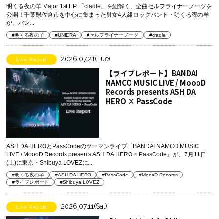
明くる夜の羊 Major 1st EP 「cradle」を紐解く、全曲セルフライナーノーツを
公開！千葉県佐倉市を中心に集まった男女4人組ロックバンド・明くる夜の羊
が、バン...
#明くる夜の羊
#UNIERA
#セルフライナーノーツ
#cradle
2026.07.21(Tue)
Live Report
【ライブレポート】BANDAI
NAMCO MUSIC LIVE / MoooD
Records presents ASH DA
HERO × PassCode
ASH DA HEROとPassCodeのツーマンライブ『BANDAI NAMCO MUSIC
LIVE / MoooD Records presents ASH DA HERO × PassCode』が、7月11日
(土)に東京・Shibuya LOVEZに...
#明くる夜の羊
#ASH DA HERO
#PassCode
#MoooD Records
#ライブレポート
#Shibuya LOVEZ
2026.07.11(Sat)
Live Report