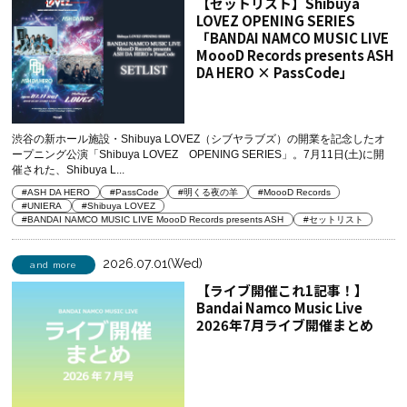
【セットリスト】Shibuya
LOVEZ OPENING SERIES
「BANDAI NAMCO MUSIC LIVE
MoooD Records presents ASH
DA HERO × PassCode」
渋谷の新ホール施設・Shibuya LOVEZ（シブヤラブズ）の開業を記念したオ
ープニング公演「Shibuya LOVEZ OPENING SERIES」。7月11日(土)に開
催された、Shibuya L...
#ASH DA HERO
#PassCode
#明くる夜の羊
#MoooD Records
#UNIERA
#Shibuya LOVEZ
#BANDAI NAMCO MUSIC LIVE MoooD Records presents ASH
#セットリスト
2026.07.01(Wed)
and more
【ライブ開催これ1記事！】
Bandai Namco Music Live
2026年7月ライブ開催まとめ