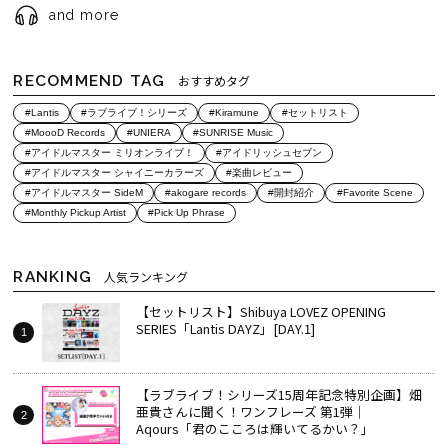
and more
RECOMMEND TAG
おすすめタグ
#Lantis
#ラブライブ！シリーズ
#Kiramune
#セットリスト
#MoooD Records
#UNIERA
#SUNRISE Music
#アイドルマスター ミリオンライブ！
#アイドリッシュセブン
#アイドルマスター シャイニーカラーズ
#楽曲レビュー
#アイドルマスター SideM
#akogare records
#開封紹介
#Favorite Scene
#Monthly Pickup Artist
#Pick Up Phrase
RANKING
人気ランキング
【セットリスト】Shibuya LOVEZ OPENING
SERIES「Lantis DAYZ」[DAY.1]
【ラブライブ！シリーズ15周年記念特別企画】畑
亜貴さんに聞く！ワンフレーズ 第1弾｜
Aqours「君のこころは輝いてるかい？」