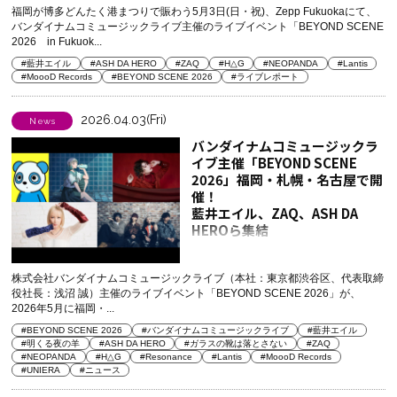
福岡が博多どんたく港まつりで賑わう5月3日(日・祝)、Zepp Fukuokaにて、
バンダイナムコミュージックライブ主催のライブイベント「BEYOND SCENE
2026 in Fukuok...
#藍井エイル
#ASH DA HERO
#ZAQ
#H△G
#NEOPANDA
#Lantis
#MoooD Records
#BEYOND SCENE 2026
#ライブレポート
2026.04.03(Fri)
News
バンダイナムコミュージックラ
イブ主催「BEYOND SCENE
2026」福岡・札幌・名古屋で開
催！
藍井エイル、ZAQ、ASH DA
HEROら集結
株式会社バンダイナムコミュージックライブ（本社：東京都渋谷区、代表取締
役社長：浅沼 誠）主催のライブイベント「BEYOND SCENE 2026」が、
2026年5月に福岡・...
#BEYOND SCENE 2026
#バンダイナムコミュージックライブ
#藍井エイル
#明くる夜の羊
#ASH DA HERO
#ガラスの靴は落とさない
#ZAQ
#NEOPANDA
#H△G
#Resonance
#Lantis
#MoooD Records
#UNIERA
#ニュース