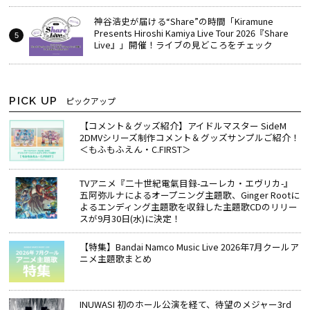
神谷浩史が届ける“Share”の時間――「Kiramune
Presents Hiroshi Kamiya Live Tour 2026『Share
Live』」開催！ライブの見どころをチェック
PICK UP
ピックアップ
【コメント＆グッズ紹介】アイドルマスター SideM
2DMVシリーズ制作コメント＆グッズサンプルご紹介！
＜もふもふえん・C.FIRST＞
TVアニメ『二十世紀電氣目録-ユーレカ・エヴリカ-』
五阿弥ルナによるオープニング主題歌、Ginger Rootに
よるエンディング主題歌を収録した主題歌CDのリリー
スが9月30日(水)に決定！
【特集】Bandai Namco Music Live 2026年7月クールア
ニメ主題歌まとめ
INUWASI 初のホール公演を経て、待望のメジャー3rd