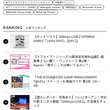
#アイドルマスター シャイニーカラーズ
#楽曲レビュー
#アイドルマスター SideM
#akogare records
#開封紹介
#Favorite Scene
#Monthly Pickup Artist
#Pick Up Phrase
RANKING
人気ランキング
【セットリスト】Shibuya LOVEZ OPENING
SERIES「Lantis DAYZ」[DAY.1]
【ラブライブ！シリーズ15周年記念特別企画】畑
亜貴さんに聞く！ワンフレーズ 第1弾｜
Aqours「君のこころは輝いてるかい？」
『THE IDOLM@STER SideM TRANSCENDENT
T@LES』ストーリー＆楽曲ガイド 第1回（01～
04）
【潜入レポート・写真あり】ついにオープン！渋谷
の新エンタメ施設『Shibuya LOVEZ』の全貌をチェ
ック