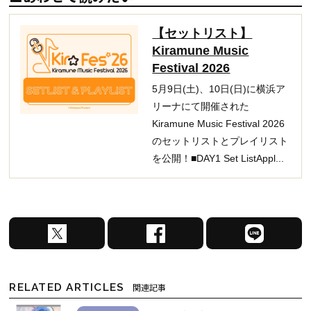
【セットリスト】
Kiramune Music
Festival 2026
5月9日(土)、10日(日)に横浜ア
リーナにて開催された
Kiramune Music Festival 2026
のセットリストとプレイリスト
を公開！■DAY1 Set ListAppl...
X
F
L
で
a
I
シ
c
N
ェ
e
E
RELATED ARTICLES
関連記事
ア
b
で