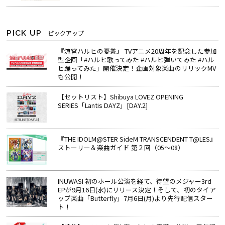
PICK UP
ピックアップ
『涼宮ハルヒの憂鬱』 TVアニメ20周年を記念した参加
型企画「#ハルヒ歌ってみた #ハルヒ弾いてみた #ハル
ヒ踊ってみた」開催決定！企画対象楽曲のリリックMV
も公開！
【セットリスト】Shibuya LOVEZ OPENING
SERIES「Lantis DAYZ」[DAY.2]
『THE IDOLM@STER SideM TRANSCENDENT T@LES』
ストーリー＆楽曲ガイド 第２回（05～08）
INUWASI 初のホール公演を経て、待望のメジャー3rd
EPが9月16日(水)にリリース決定！そして、初のタイア
ップ楽曲「Butterfly」7月6日(月)より先行配信スター
ト！