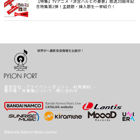
【特集】TVアニメ『涼宮ハルヒの憂鬱』放送20周年記
念特集第1弾！主題歌・挿入歌を一挙紹介！
世界中へ最新音楽情報を出航中！
運営会社
プライバシーポリシー
利用規約
著作権・肖像権について
問い合わせ
©Bandai Namco Music Live Inc.