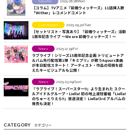
す
o
シ
Column
2025.06.16(Mon)
【コラム】TVアニメ『前橋ウィッチーズ』11話挿入歌
る
o
ェ
「Wither」レコメンドコメント
k
ア
で
す
Live Report
2025.09.30(Tue)
シ
る
【セットリスト・写真あり】『前橋ウィッチーズ』活動
1周年記念ライブ ～We are 前橋ウィッチーズ！～
ェ
ア
News
2025.12.19(Fri)
す
ラブライブ！シリーズ15周年記念企画 トリビュートア
る
ルバム先行配信第1弾『キミプリ』が歌うAqours楽曲
が本日配信スタート！ アーティスト・作品の垣根を超
えたキービジュアルも公開！
News
2025.03.09(Sun)
『ラブライブ！スーパースター!!』より生まれた スクー
ルアイドルグループ・Liella! 初の地上波冠番組「Liella!
のちゅーとりえら!!」放送決定！ Liella!3rd アルバムの
発売も決定！
CATEGORY
カテゴリー