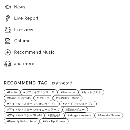
News
Live Report
Interview
Column
Recommend Music
and more
RECOMMEND TAG
おすすめタグ
#Lantis
#ラブライブ！シリーズ
#Kiramune
#セットリスト
#MoooD Records
#UNIERA
#SUNRISE Music
#アイドルマスター ミリオンライブ！
#アイドリッシュセブン
#アイドルマスター シャイニーカラーズ
#楽曲レビュー
#アイドルマスター SideM
#開封紹介
#akogare records
#Favorite Scene
#Monthly Pickup Artist
#Pick Up Phrase