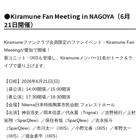
●Kiramune Fan Meeting in NAGOYA（6月
21日開催）
Kiramuneファンクラブ会員限定のファンイベント・Kiramune Fan
Meetingが愛知で開催！
新ユニット・IXISも登場し、Kiramuneメンバー11名がトーク＆ラ
イブで盛り上げます。
【日程】2026年6月21日(日)
［昼公演］14:00開場／15:00開演
［夜公演］17:30開場／18:30開演
【会場】Niterra日本特殊陶業市民会館 フォレストホール
【出演】神谷浩史／岡本信彦／代永翼（Trignal）／吉野裕行／上村
祐翔（SparQlew）／保住有哉（SparQlew）／吉永拓斗
（SparQlew）／市川太一（IXIS）／小野元春（IXIS）／草野太一
（IXIS）／堀金蒼平（IXIS）