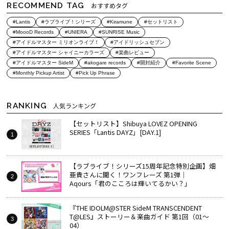
RECOMMEND TAG
おすすめタグ
#Lantis
#ラブライブ！シリーズ
#Kiramune
#セットリスト
#MoooD Records
#UNIERA
#SUNRISE Music
#アイドルマスター ミリオンライブ！
#アイドリッシュセブン
#アイドルマスター シャイニーカラーズ
#楽曲レビュー
#アイドルマスター SideM
#akogare records
#開封紹介
#Favorite Scene
#Monthly Pickup Artist
#Pick Up Phrase
RANKING
人気ランキング
【セットリスト】Shibuya LOVEZ OPENING
SERIES「Lantis DAYZ」[DAY.1]
【ラブライブ！シリーズ15周年記念特別企画】畑
亜貴さんに聞く！ワンフレーズ 第1弾｜
Aqours「君のこころは輝いてるかい？」
『THE IDOLM@STER SideM TRANSCENDENT
T@LES』ストーリー＆楽曲ガイド 第1回（01～
04）