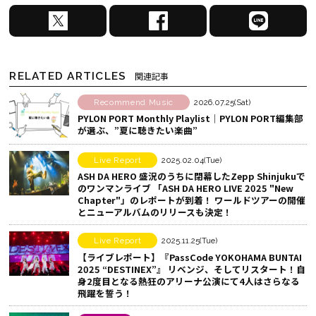
X
F
L
で
a
I
シ
c
N
ェ
e
E
RELATED ARTICLES
関連記事
ア
b
で
す
o
シ
Recommend Music
2026.07.25(Sat)
PYLON PORT Monthly Playlist│PYLON PORT編集部
る
o
ェ
が選ぶ、”夏に聴きたい楽曲”
k
ア
で
す
Live Report
2025.02.04(Tue)
シ
る
ASH DA HERO 盛況のうちに閉幕したZepp Shinjukuで
のワンマンライブ 「ASH DA HERO LIVE 2025 "New
ェ
Chapter"」のレポートが到着！ ワールドツアーの開催
ア
とニューアルバムのリリースも決定！
す
Live Report
2025.11.25(Tue)
る
【ライブレポート】『PassCode YOKOHAMA BUNTAI
2025 “DESTINEX”』 リベンジ、そしてリスタート！自
身2度目となる熱狂のアリーナ公演にて4人はさらなる
飛躍を誓う！