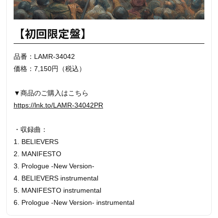
【初回限定盤】
品番：LAMR-34042
価格：7,150円（税込）
▼商品のご購入はこちら
https://lnk.to/LAMR-34042PR
・収録曲：
1. BELIEVERS
2. MANIFESTO
3. Prologue -New Version-
4. BELIEVERS instrumental
5. MANIFESTO instrumental
6. Prologue -New Version- instrumental