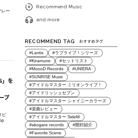
Recommend Music
フレー
and more
RECOMMEND TAG
おすすめタグ
#Lantis
#ラブライブ！シリーズ
#Kiramune
#セットリスト
#MoooD Records
#UNIERA
#SUNRISE Music
RS」を
#アイドルマスター ミリオンライブ！
#アイドリッシュセブン
ープ
#アイドルマスター シャイニーカラーズ
#楽曲レビュー
リピ
#アイドルマスター SideM
pp
#akogare records
#開封紹介
#Favorite Scene