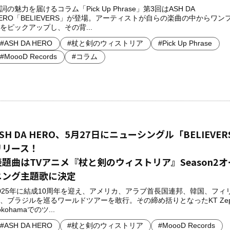
詞の魅力を届けるコラム「Pick Up Phrase」第3回はASH DA
ERO「BELIEVERS」が登場。アーティストが自らの楽曲の中からワン
をピックアップし、その背...
#ASH DA HERO
#杖と剣のウィストリア
#Pick Up Phrase
#MoooD Records
#コラム
SH DA HERO、5月27日にニューシングル「BELIEVE
リリース！
表題曲はTVアニメ『杖と剣のウィストリア』Season2オ
ニング主題歌に決定
025年に結成10周年を迎え、アメリカ、アラブ首長国連邦、韓国、フィ
、ブラジルを巡るワールドツアーを敢行。その締め括りとなったKT Ze
okohamaでのツ...
#ASH DA HERO
#杖と剣のウィストリア
#MoooD Records