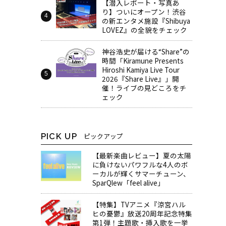
【潜入レポート・写真あ
り】ついにオープン！渋谷
の新エンタメ施設『Shibuya
LOVEZ』の全貌をチェック
神谷浩史が届ける“Share”の
時間――「Kiramune Presents
Hiroshi Kamiya Live Tour
2026『Share Live』」開
催！ライブの見どころをチ
ェック
PICK UP
ピックアップ
【最新楽曲レビュー】夏の太陽
に負けないパワフルな4人のボ
ーカルが輝くサマーチューン、
SparQlew「feel alive」
【特集】TVアニメ『涼宮ハル
ヒの憂鬱』放送20周年記念特集
第1弾！主題歌・挿入歌を一挙