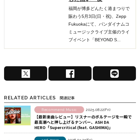
福岡が博多どんたく港まつりで
賑わう5月3日(日・祝)、Zepp
Fukuokaにて、バンダイナムコ
ミュージックライブ主催のライ
ブイベント「BEYOND S...
X
F
L
で
a
I
シ
c
N
ェ
e
E
RELATED ARTICLES
関連記事
ア
b
で
す
o
シ
Recommend Music
2025.08.22(Fri)
【最新楽曲レビュー】リスナーのボルテージを一瞬で
る
o
ェ
最高潮へと押し上げるナンバー、ASH DA
k
ア
HERO「Supercritical (feat. GASHIMA)」
で
す