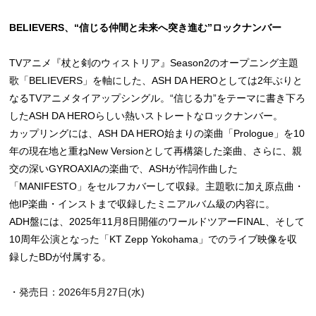
BELIEVERS、“信じる仲間と未来へ突き進む”ロックナンバー
TVアニメ『杖と剣のウィストリア』Season2のオープニング主題
歌「BELIEVERS」を軸にした、ASH DA HEROとしては2年ぶりと
なるTVアニメタイアップシングル。“信じる力”をテーマに書き下ろ
したASH DA HEROらしい熱いストレートなロックナンバー。
カップリングには、ASH DA HERO始まりの楽曲「Prologue」を10
年の現在地と重ねNew Versionとして再構築した楽曲、さらに、親
交の深いGYROAXIAの楽曲で、ASHが作詞作曲した
「MANIFESTO」をセルフカバーして収録。主題歌に加え原点曲・
他IP楽曲・インストまで収録したミニアルバム級の内容に。
ADH盤には、2025年11月8日開催のワールドツアーFINAL、そして
10周年公演となった「KT Zepp Yokohama」でのライブ映像を収
録したBDが付属する。
・発売日：2026年5月27日(水)