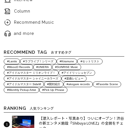
Column
Recommend Music
and more
RECOMMEND TAG
おすすめタグ
#Lantis
#ラブライブ！シリーズ
#Kiramune
#セットリスト
#MoooD Records
#UNIERA
#SUNRISE Music
#アイドルマスター ミリオンライブ！
#アイドリッシュセブン
#アイドルマスター シャイニーカラーズ
#楽曲レビュー
#アイドルマスター SideM
#開封紹介
#akogare records
#Favorite Scene
#Monthly Pickup Artist
#Pick Up Phrase
RANKING
人気ランキング
【潜入レポート・写真あり】ついにオープン！渋谷
の新エンタメ施設『Shibuya LOVEZ』の全貌をチェ
ック