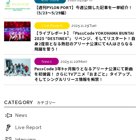
シ
る
and more
2026.05.29(Fri)
【週刊PYLON PORT】今週公開した記事を一挙紹介！
ェ
（5/23〜5/29編）
ア
す
Live Report
2025.11.25(Tue)
る
【ライブレポート】『PassCode YOKOHAMA BUNTAI
2025 “DESTINEX”』 リベンジ、そしてリスタート！自
身2度目となる熱狂のアリーナ公演にて4人はさらなる
飛躍を誓う！
News
2025.11.10(Mon)
PassCode 3年9ヶ月振りとなるアリーナ公演にて新曲
を初披露！ さらにTVアニメ『おまごと』タイアップ、
そしてシングルリリース情報を解禁！
CATEGORY
カテゴリー
News
Live Report
Interview