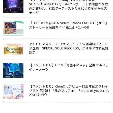
SERIES「Lantis DAYZ」DAY.2レポート｜個性豊かな歌
声が響いた、女性アーティストたちによる華やかなス
テージ
『THE IDOLM@STER SideM TRANSCENDENT T@LES』
ストーリー＆楽曲ガイド 第1回（01～04）
アイドルマスター ミリオンライブ！52週連続CDリリー
ス企画「SPECIAL SOLO RECORDS」がギネス世界記録
認定！
【コメントあり】H△G「青色革命 e.p.」全曲セルフラ
イナーノーツ
【コメントあり】ChouChoデビュー15周年記念プレイ
リスト 第3弾｜「風のソルフェ」「piece of youth」な
ど5曲を紹介