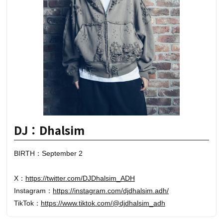
DJ：Dhalsim
BIRTH：September 2
X：
https://twitter.com/DJDhalsim_ADH
Instagram：
https://instagram.com/djdhalsim.adh/
TikTok：
https://www.tiktok.com/@djdhalsim_adh