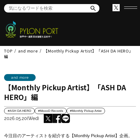
世界中へ最新音楽情報を出航中！
TOP
and more
【Monthly Pickup Artist】「ASH DA HERO」
編
and more
【Monthly Pickup Artist】「ASH DA
HERO」編
#ASH DA HERO
#MoooD Records
#Monthly Pickup Artist
2026.05.20(Wed)
今注目のアーティストを紹介する【Monthly Pickup Artist】企画。