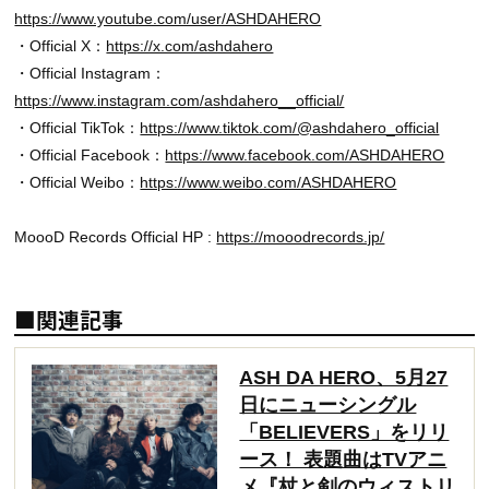
https://www.youtube.com/user/ASHDAHERO
・Official X：
https://x.com/ashdahero
・Official Instagram：
https://www.instagram.com/ashdahero__official/
・Official TikTok：
https://www.tiktok.com/@ashdahero_official
・Official Facebook：
https://www.facebook.com/ASHDAHERO
・Official Weibo：
https://www.weibo.com/ASHDAHERO
MoooD Records Official HP :
https://mooodrecords.jp/
■関連記事
ASH DA HERO、5月27
日にニューシングル
「BELIEVERS」をリリ
ース！ 表題曲はTVアニ
メ『杖と剣のウィストリ