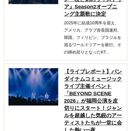
ア』Season2オープニ
ング主題歌に決定
2025年に結成10周年を迎え、
アメリカ、アラブ首長国連邦、
韓国、フィリピン、ブラジルを
巡るワールドツアーを敢行。そ
の締め括りとなったKT...
【ライブレポート】バン
ダイナムコミュージック
ライブ主催イベント
「BEYOND SCENE
2026」が福岡公演を皮
切りにスタート！ジャン
ルを超越した気鋭のアー
ティストたちが一堂に会
した熱い一夜