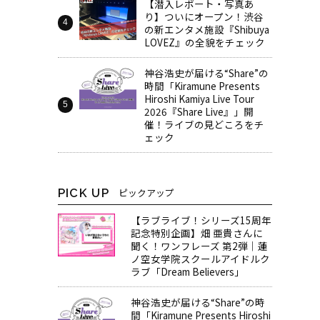
【潜入レポート・写真あ
り】ついにオープン！渋谷
の新エンタメ施設『Shibuya
LOVEZ』の全貌をチェック
神谷浩史が届ける“Share”の
時間――「Kiramune Presents
Hiroshi Kamiya Live Tour
2026『Share Live』」開
催！ライブの見どころをチ
ェック
PICK UP
ピックアップ
【ラブライブ！シリーズ15周年
記念特別企画】畑 亜貴さんに
聞く！ワンフレーズ 第2弾｜蓮
ノ空女学院スクールアイドルク
ラブ「Dream Believers」
神谷浩史が届ける“Share”の時
間――「Kiramune Presents Hiroshi