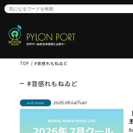
世界中へ最新音楽情報を出航中！
TOP
#音感れもねゐど
#音感れもねゐど
2026.08.04(Tue)
and more
【
B