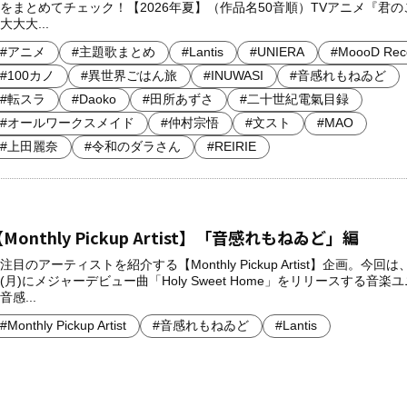
をまとめてチェック！【2026年夏】（作品名50音順）TVアニメ『君の
大大大...
#アニメ
#主題歌まとめ
#Lantis
#UNIERA
#MoooD Rec
#100カノ
#異世界ごはん旅
#INUWASI
#音感れもねゐど
#転スラ
#Daoko
#田所あずさ
#二十世紀電氣目録
#オールワークスメイド
#仲村宗悟
#文スト
#MAO
#上田麗奈
#令和のダラさん
#REIRIE
Monthly Pickup Artist】「音感れもねゐど」編
注目のアーティストを紹介する【Monthly Pickup Artist】企画。今回は
(月)にメジャーデビュー曲「Holy Sweet Home」をリリースする音楽
音感...
#Monthly Pickup Artist
#音感れもねゐど
#Lantis