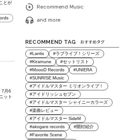
ことが
Recommend Music
ords
and more
RECOMMEND TAG
おすすめタグ
#Lantis
#ラブライブ！シリーズ
#Kiramune
#セットリスト
#MoooD Records
#UNIERA
#SUNRISE Music
#アイドルマスター ミリオンライブ！
、7月6
#アイドリッシュセブン
ユニット
#アイドルマスター シャイニーカラーズ
#楽曲レビュー
#アイドルマスター SideM
#akogare records
#開封紹介
#Favorite Scene