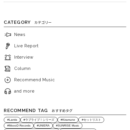
CATEGORY
カテゴリー
News
Live Report
Interview
Column
Recommend Music
and more
RECOMMEND TAG
おすすめタグ
#Lantis
#ラブライブ！シリーズ
#Kiramune
#セットリスト
#MoooD Records
#UNIERA
#SUNRISE Music