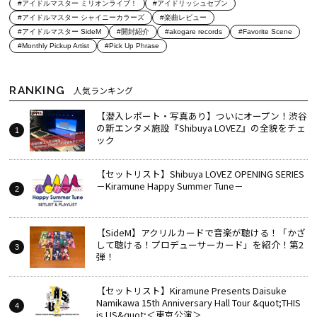
#アイドルマスター ミリオンライブ！
#アイドリッシュセブン
#アイドルマスター シャイニーカラーズ
#楽曲レビュー
#アイドルマスター SideM
#開封紹介
#akogare records
#Favorite Scene
#Monthly Pickup Artist
#Pick Up Phrase
RANKING
人気ランキング
【潜入レポート・写真あり】ついにオープン！渋谷
の新エンタメ施設『Shibuya LOVEZ』の全貌をチェ
ック
【セットリスト】Shibuya LOVEZ OPENING SERIES
－Kiramune Happy Summer Tune－
【SideM】アクリルカードで音楽が聴ける！「かざ
して聴ける！プロデューサーカード」を紹介！第2
弾！
【セットリスト】Kiramune Presents Daisuke
Namikawa 15th Anniversary Hall Tour &quot;THIS
is US&quot;＜東京公演＞