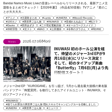
Bandai Namco Music Liveの音楽レーベルからリリースされる、最新アニメ主
題歌をまとめてチェック！【2026年夏】（作品名50音順）TVアニメ『君のこ
とが大大大大...
#アニメ
#主題歌まとめ
#Lantis
#UNIERA
#MoooD Records
#100カノ
#異世界ごはん旅
#INUWASI
#音感れもねゐど
#転スラ
#Daoko
#田所あずさ
#二十世紀電氣目録
#オールワークスメイド
#仲村宗悟
#文スト
#MAO
#上田麗奈
#令和のダラさん
#REIRIE
2026.07.06(Mon)
News
INUWASI 初のホール公演を経
て、待望のメジャー3rd EPが9
月16日(水)にリリース決定！
そして、初のタイアップ楽曲
「Butterfly」7月6日(月)より先
行配信スタート！
メジャー2nd EP『KUROGANE』を引っ提げ、5月から過去最大規模の東名阪
バンドツアー「狗鷲昊閃」を敢行してきたアイドルユニット・INUWASI。そ
のツアーファイナル...
#INUWASI
#捨てられ聖女の異世界ごはん旅 隠れスキルでキャンピングカーを召喚しました
#UNIERA
#異世界ごはん旅
#ニュース