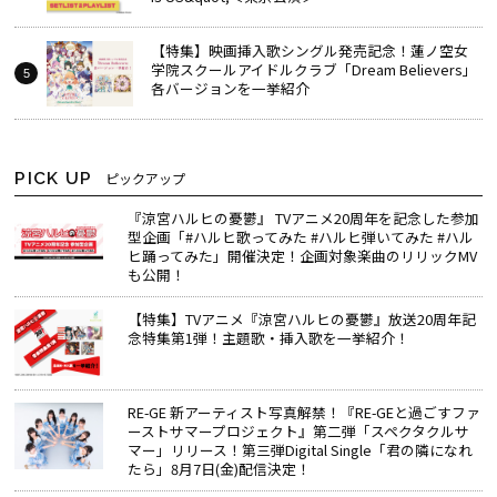
【特集】映画挿入歌シングル発売記念！蓮ノ空女
学院スクールアイドルクラブ「Dream Believers」
各バージョンを一挙紹介
PICK UP
ピックアップ
『涼宮ハルヒの憂鬱』 TVアニメ20周年を記念した参加
型企画「#ハルヒ歌ってみた #ハルヒ弾いてみた #ハル
ヒ踊ってみた」開催決定！企画対象楽曲のリリックMV
も公開！
【特集】TVアニメ『涼宮ハルヒの憂鬱』放送20周年記
念特集第1弾！主題歌・挿入歌を一挙紹介！
RE-GE 新アーティスト写真解禁！『RE-GEと過ごすファ
ーストサマープロジェクト』第二弾「スペクタクルサ
マー」リリース！第三弾Digital Single「君の隣になれ
たら」8月7日(金)配信決定！