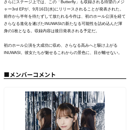
さらにステージ上では、この「Butterfly」も収録される待望のメジ
ャー3rd EPが、9月16日(水)にリリースされることが発表された。
前作から半年を待たずして放たれる今作は、初のホール公演を経て
さらなる進化を遂げたINUWASIの新たなる可能性を詰め込んだ渾
身の1枚となる。収録内容は後日発表される予定だ。
初のホール公演を大成功に収め、さらなる高みへと駆け上がる
INUWASI。彼女たちが魅せるこれからの景色に、目が離せない。
■メンバーコメント