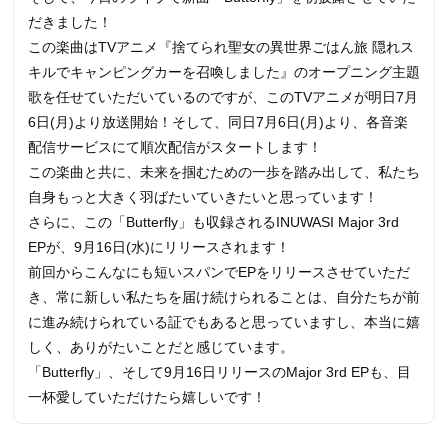
だきました！
この楽曲はTVアニメ『捨てられ聖女の異世界ごはん旅 隠れス
キルでキャンピングカーを召喚しました』のオープニング主題
歌を任せていただいているのですが、このTVアニメが明日7月
6日(月)より放送開始！そして、同日7月6日(月)より、各音楽
配信サービスにて順次配信がスタートします！
この楽曲と共に、未来を掴むための一歩を踏み出して、私たち
自身もっと大きく羽ばたいていきたいと思っています！
さらに、この「Butterfly」も収録されるINUWASI Major 3rd
EPが、9月16日(水)にリリースされます！
前回からこんなにも短いスパンでEPをリリースさせていただ
き、常に新しい私たちを届け続けられることは、自分たちが前
に進み続けられている証でもあると思っていますし、本当に嬉
しく、ありがたいことだと感じています。
「Butterfly」、そして9月16日リリースのMajor 3rd EPも、目
一杯愛していただけたら嬉しいです！