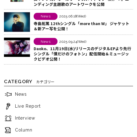
ンディング主題歌のアートワークを公開
す
る
News
2025.06.18(Wed)
寺島拓篤 12thシングル「more than W」 ジャケット
＆新アー写を公開！
News
2025.09.24(Wed)
Daoko、11月19日(水)リリースのデジタルEPより先行
シングル「僕だけのフォトン」配信開始＆ミュージッ
クビデオ公開！
CATEGORY
カテゴリー
News
Live Report
Interview
Column