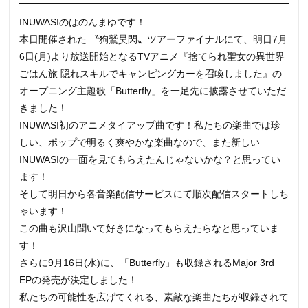
INUWASIのはのんまゆです！
本日開催された 〝狗鷲昊閃〟ツアーファイナルにて、明日7月
6日(月)より放送開始となるTVアニメ『捨てられ聖女の異世界
ごはん旅 隠れスキルでキャンピングカーを召喚しました』の
オープニング主題歌「Butterfly」を一足先に披露させていただ
きました！
INUWASI初のアニメタイアップ曲です！私たちの楽曲では珍
しい、ポップで明るく爽やかな楽曲なので、また新しい
INUWASIの一面を見てもらえたんじゃないかな？と思ってい
ます！
そして明日から各音楽配信サービスにて順次配信スタートしち
ゃいます！
この曲も沢山聞いて好きになってもらえたらなと思っていま
す！
さらに9月16日(水)に、「Butterfly」も収録されるMajor 3rd
EPの発売が決定しました！
私たちの可能性を広げてくれる、素敵な楽曲たちが収録されて