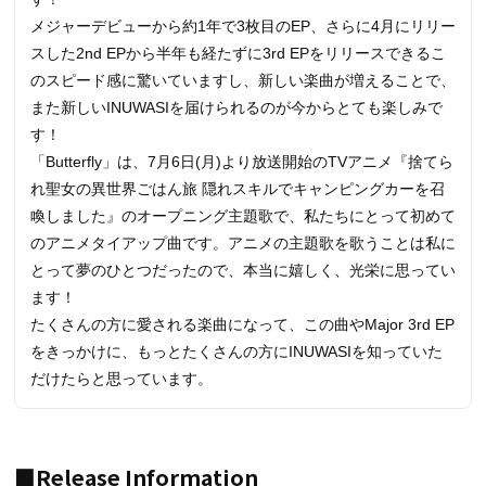
メジャーデビューから約1年で3枚目のEP、さらに4月にリリー
スした2nd EPから半年も経たずに3rd EPをリリースできるこ
のスピード感に驚いていますし、新しい楽曲が増えることで、
また新しいINUWASIを届けられるのが今からとても楽しみで
す！
「Butterfly」は、7月6日(月)より放送開始のTVアニメ『捨てら
れ聖女の異世界ごはん旅 隠れスキルでキャンピングカーを召
喚しました』のオープニング主題歌で、私たちにとって初めて
のアニメタイアップ曲です。アニメの主題歌を歌うことは私に
とって夢のひとつだったので、本当に嬉しく、光栄に思ってい
ます！
たくさんの方に愛される楽曲になって、この曲やMajor 3rd EP
をきっかけに、もっとたくさんの方にINUWASIを知っていた
だけたらと思っています。
■Release Information