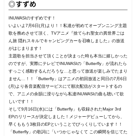
◎すずめ
INUWASIのすずめです！
いよいよ7月6日(月)より！！私達が初めてオープンニング主題
歌を務めさせて頂く、TVアニメ『捨てられ聖女の異世界ごは
ん旅 隠れスキルでキャンピングカーを召喚しました』の放送
がはじまります！
主題歌を担当させて頂くことが決まった時も本当に嬉しかった
のですが、実際にテレビでINUWASIの「Butterfly」が流れたら
すっごく感動するんだろうな…と思って放送が楽しみでたまり
ません…！！「Butterfly」はアニメの初回放送と同日の7月6日
(月)より各音楽配信サービスにて順次配信がスタートするの
で、アニメの余韻に浸りながら私達INUWASIの曲も聴いて欲
しいです！！
そして9月16日(水)には「Butterfly」も収録されたMajor 3rd
EPのリリースが決定しました！メジャーデビューしてから、
早くももう3枚目のEPということでびっくりしています！！
「Butterfly」の歌詞に「いつかじゃなくて この瞬間を信じてた