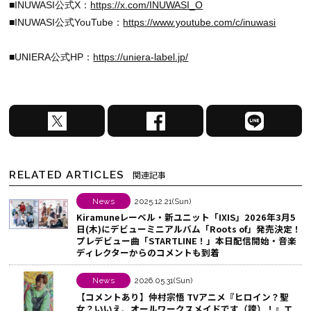
■INUWASI公式X：
https://x.com/INUWASI_O
■INUWASI公式YouTube：
https://www.youtube.com/c/inuwasi
■UNIERA公式HP：
https://uniera-label.jp/
X
F
L
で
a
I
シ
c
N
ェ
e
E
RELATED ARTICLES
関連記事
ア
b
で
す
o
シ
News
2025.12.21(Sun)
Kiramuneレーベル・新ユニット「IXIS」2026年3月5
る
o
ェ
日(木)にデビューミニアルバム「Roots of」発売決定！
k
ア
プレデビュー曲「STARTLINE！」本日配信開始・音楽
ディレクターからのコメントも到着
で
す
シ
る
News
2026.05.31(Sun)
ェ
【コメントあり】仲村宗悟 TVアニメ『ヒロイン？聖
ア
女？いいえ、オールワークスメイドです（誇）！』エ