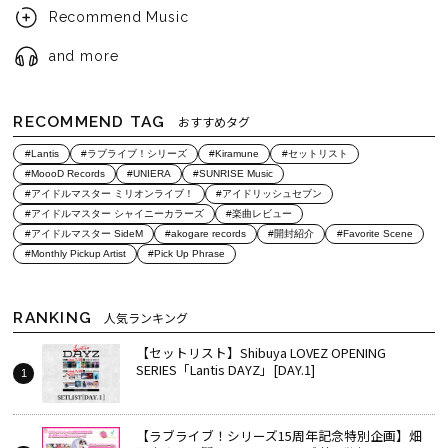
Recommend Music
and more
RECOMMEND TAG
おすすめタグ
#Lantis
#ラブライブ！シリーズ
#Kiramune
#セットリスト
#MoooD Records
#UNIERA
#SUNRISE Music
#アイドルマスター ミリオンライブ！
#アイドリッシュセブン
#アイドルマスター シャイニーカラーズ
#楽曲レビュー
#アイドルマスター SideM
#akogare records
#開封紹介
#Favorite Scene
#Monthly Pickup Artist
#Pick Up Phrase
RANKING
人気ランキング
【セットリスト】Shibuya LOVEZ OPENING
SERIES「Lantis DAYZ」[DAY.1]
【ラブライブ！シリーズ15周年記念特別企画】畑