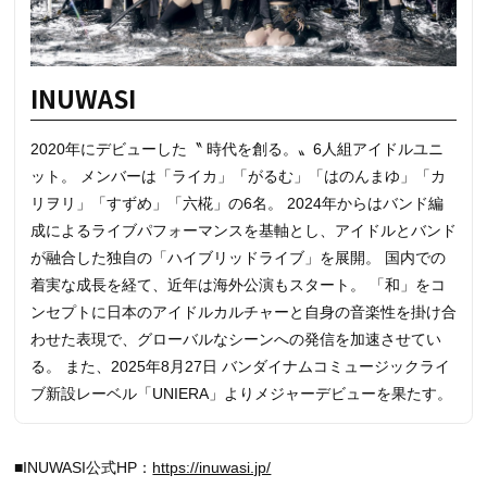
INUWASI
2020年にデビューした〝 時代を創る。〟6人組アイドルユニ
ット。 メンバーは「ライカ」「がるむ」「はのんまゆ」「カ
リヲリ」「すずめ」「六椛」の6名。 2024年からはバンド編
成によるライブパフォーマンスを基軸とし、アイドルとバンド
が融合した独自の「ハイブリッドライブ」を展開。 国内での
着実な成長を経て、近年は海外公演もスタート。 「和」をコ
ンセプトに日本のアイドルカルチャーと自身の音楽性を掛け合
わせた表現で、グローバルなシーンへの発信を加速させてい
る。 また、2025年8月27日 バンダイナムコミュージックライ
ブ新設レーベル「UNIERA」よりメジャーデビューを果たす。
■INUWASI公式HP：
https://inuwasi.jp/