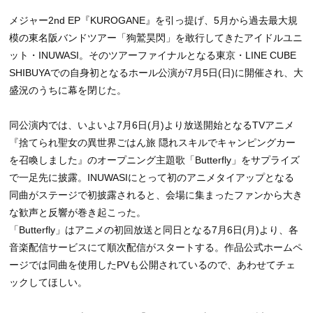
メジャー2nd EP『KUROGANE』を引っ提げ、5月から過去最大規
模の東名阪バンドツアー「狗鷲昊閃」を敢行してきたアイドルユニ
ット・INUWASI。そのツアーファイナルとなる東京・LINE CUBE
SHIBUYAでの自身初となるホール公演が7月5日(日)に開催され、大
盛況のうちに幕を閉じた。
同公演内では、いよいよ7月6日(月)より放送開始となるTVアニメ
『捨てられ聖女の異世界ごはん旅 隠れスキルでキャンピングカー
を召喚しました』のオープニング主題歌「Butterfly」をサプライズ
で一足先に披露。INUWASIにとって初のアニメタイアップとなる
同曲がステージで初披露されると、会場に集まったファンから大き
な歓声と反響が巻き起こった。
「Butterfly」はアニメの初回放送と同日となる7月6日(月)より、各
音楽配信サービスにて順次配信がスタートする。作品公式ホームペ
ージでは同曲を使用したPVも公開されているので、あわせてチェ
ックしてほしい。