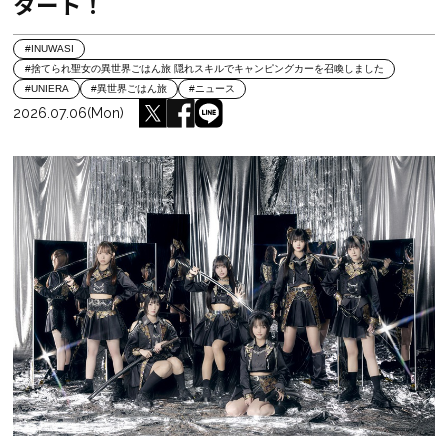
タート！
#INUWASI
#捨てられ聖女の異世界ごはん旅 隠れスキルでキャンピングカーを召喚しました
#UNIERA
#異世界ごはん旅
#ニュース
2026.07.06(Mon)