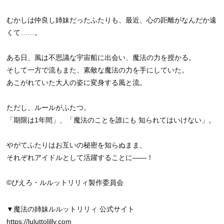
むかしは仲良し姉妹だったふたりも、最近、心の距離がなんだか遠
くて……。
ある日、風は不思議な宇宙船に出会い、魔法の力を授かる。
そして一方で流もまた、素敵な魔法の力を手にしていた。
あこがれていた大人の姿に変身する風と流。
ただし、ルールがふたつ。
「期限は1年間」、「魔法のことを誰にも 知られてはいけない」。
やがてふたりはお互いの秘密を知らぬまま、
それぞれアイドルとして活躍することに――！
©ぴえろ・ルルットリリィ製作委員会
▼魔法の姉妹ルルットリリィ 公式サイト
https://luluttolilly.com