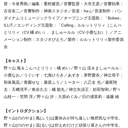
督：今泉秀樹／編集：重村建吾／音響監督：大寺文彦／音響効果：
古谷友二／音響制作：神南スタジオ／音楽：ha-j／音楽制作：バン
ダイナムコミュージックライブ／オープニング主題歌：「Bubee」
ILLIT／エンディング主題歌：「Calling」ルルットリリィ［こんぺ
とリリィ（CV.橘 めい）、ましゅールル（CV.小鹿なお）］／アニ
メーション制作：スタジオぴえろ／製作：ルルットリリィ製作委員
会
【キャスト】
野々山 風＆こんぺとリリィ：橘 めい／野々山 流＆ましゅールル：
小鹿なお／うぐいす：七海ひろき／あずき：茅野愛衣／神立塔子：
和泉風花／青園せな：廣原ふう／ミーター：八乙女 光／瀬尾翔
太：天﨑滉平／角谷久士：橘 龍丸／神立矢須王：杉田智和／野々
山桂一：笠間 淳／野々山 汐：大原めぐみ／日の浦茉莉：遠藤 綾
【イントロダクション】
野々山(ののやま) 風(ふう)は夏休みが待ち遠しい無邪気な小学生。
野々山(ののやま) 流(るい)は控えめだけど頑張り屋さんの中学生。