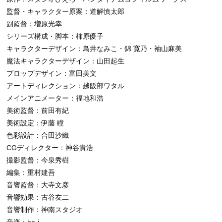
監督・キャラクター原案：道解慎太郎
副監督：増原光幸
シリーズ構成・脚本：柿原優子
キャラクターデザイン：鳥井なみこ・錦 寛乃・袖山麻美
魔法キャラクターデザイン：山田起生
プロップデザイン：富田美文
アートディレクション：越阪部ワタル
メインアニメーター：福地和浩
美術監督：前田有紀
美術設定：伊藤 瞳
色彩設計：合田沙織
CGディレクター：神谷貴浩
撮影監督：今泉秀樹
編集：重村建吾
音響監督：大寺文彦
音響効果：古谷友二
音響制作：神南スタジオ
音楽：ha-j