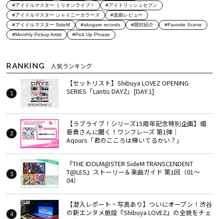
#アイドルマスター ミリオンライブ！
#アイドリッシュセブン
#アイドルマスター シャイニーカラーズ
#楽曲レビュー
#アイドルマスター SideM
#akogare records
#開封紹介
#Favorite Scene
#Monthly Pickup Artist
#Pick Up Phrase
RANKING
人気ランキング
【セットリスト】Shibuya LOVEZ OPENING
SERIES「Lantis DAYZ」[DAY.1]
【ラブライブ！シリーズ15周年記念特別企画】畑
亜貴さんに聞く！ワンフレーズ 第1弾｜
Aqours「君のこころは輝いてるかい？」
『THE IDOLM@STER SideM TRANSCENDENT
T@LES』ストーリー＆楽曲ガイド 第1回（01～
04）
【潜入レポート・写真あり】ついにオープン！渋谷
の新エンタメ施設『Shibuya LOVEZ』の全貌をチェ