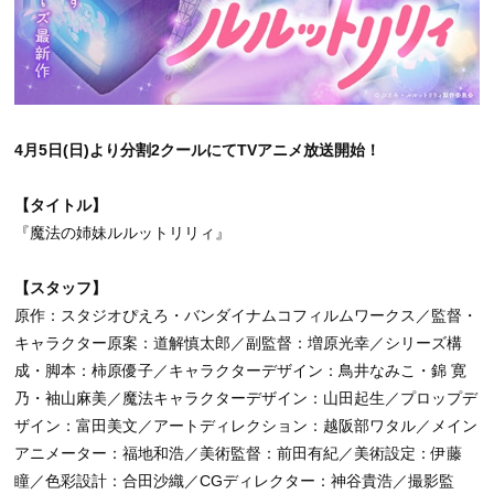
4月5日(日)より分割2クールにてTVアニメ放送開始！
【タイトル】
『魔法の姉妹ルルットリリィ』
【スタッフ】
原作：スタジオぴえろ・バンダイナムコフィルムワークス／監督・
キャラクター原案：道解慎太郎／副監督：増原光幸／シリーズ構
成・脚本：柿原優子／キャラクターデザイン：鳥井なみこ・錦 寛
乃・袖山麻美／魔法キャラクターデザイン：山田起生／プロップデ
ザイン：富田美文／アートディレクション：越阪部ワタル／メイン
アニメーター：福地和浩／美術監督：前田有紀／美術設定：伊藤
瞳／色彩設計：合田沙織／CGディレクター：神谷貴浩／撮影監