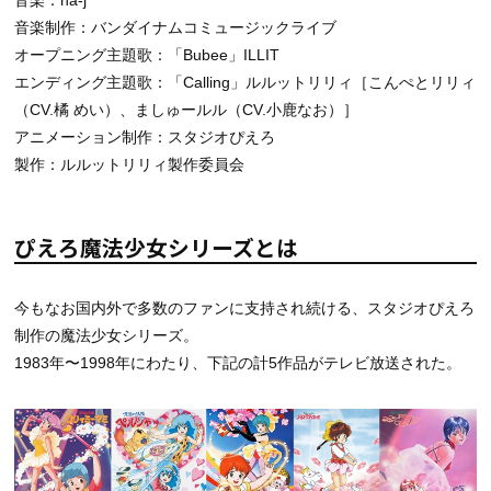
音楽制作：バンダイナムコミュージックライブ
オープニング主題歌：「Bubee」ILLIT
エンディング主題歌：「Calling」ルルットリリィ［こんぺとリリィ
（CV.橘 めい）、ましゅールル（CV.小鹿なお）］
アニメーション制作：スタジオぴえろ
製作：ルルットリリィ製作委員会
ぴえろ魔法少女シリーズとは
今もなお国内外で多数のファンに支持され続ける、スタジオぴえろ
制作の魔法少女シリーズ。
1983年〜1998年にわたり、下記の計5作品がテレビ放送された。