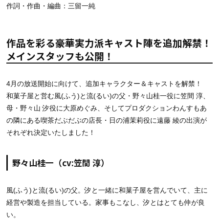
作詞・作曲・編曲：三留一純
作品を彩る豪華実力派キャスト陣を追加解禁！
メインスタッフも公開！
4月の放送開始に向けて、追加キャラクター＆キャストを解禁！
和菓子屋と営む風(ふう)と流(るい)の父・野々山桂一役に笠間 淳、
母・野々山 汐役に大原めぐみ、そしてプロダクションわんすもあ
の隣にある喫茶だぶだぶの店長・日の浦茉莉役に遠藤 綾の出演が
それぞれ決定いたしました！
野々山桂一（cv:笠間 淳）
風(ふう)と流(るい)の父。汐と一緒に和菓子屋を営んでいて、主に
経営や製造を担当している。家事もこなし、汐とはとても仲が良
い。