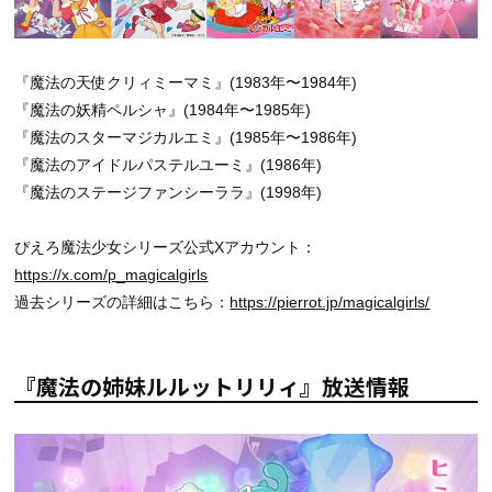
『魔法の天使クリィミーマミ』(1983年〜1984年)
『魔法の妖精ペルシャ』(1984年〜1985年)
『魔法のスターマジカルエミ』(1985年〜1986年)
『魔法のアイドルパステルユーミ』(1986年)
『魔法のステージファンシーララ』(1998年)
ぴえろ魔法少女シリーズ公式Xアカウント：
https://x.com/p_magicalgirls
過去シリーズの詳細はこちら：
https://pierrot.jp/magicalgirls/
『魔法の姉妹ルルットリリィ』放送情報