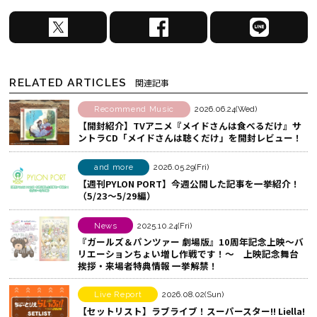
X
F
L
で
a
I
シ
c
N
ェ
e
E
RELATED ARTICLES
関連記事
ア
b
で
す
o
シ
Recommend Music
2026.06.24(Wed)
【開封紹介】TVアニメ『メイドさんは食べるだけ』サ
る
o
ェ
ントラCD「メイドさんは聴くだけ」を開封レビュー！
k
ア
で
す
and more
2026.05.29(Fri)
シ
る
【週刊PYLON PORT】今週公開した記事を一挙紹介！
（5/23〜5/29編）
ェ
ア
News
2025.10.24(Fri)
す
『ガールズ＆パンツァー 劇場版』10周年記念上映～バ
る
リエーションちょい増し作戦です！～ 上映記念舞台
挨拶・来場者特典情報 一挙解禁！
Live Report
2026.08.02(Sun)
【セットリスト】ラブライブ！スーパースター!! Liella!