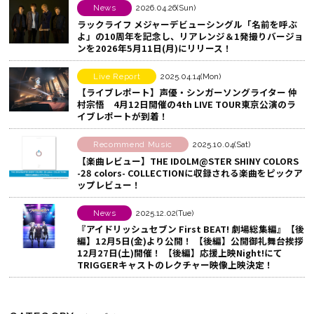
す
o
シ
News
2026.04.26(Sun)
ラックライフ メジャーデビューシングル「名前を呼ぶ
る
o
ェ
よ」の10周年を記念し、リアレンジ＆1発撮りバージョ
k
ア
ンを2026年5月11日(月)にリリース！
で
す
シ
る
Live Report
2025.04.14(Mon)
【ライブレポート】声優・シンガーソングライター 仲
ェ
村宗悟 4月12日開催の4th LIVE TOUR東京公演のラ
ア
イブレポートが到着！
す
Recommend Music
2025.10.04(Sat)
る
【楽曲レビュー】THE IDOLM@STER SHINY COLORS
-28 colors- COLLECTIONに収録される楽曲をピックア
ップレビュー！
News
2025.12.02(Tue)
『アイドリッシュセブン First BEAT! 劇場総集編』【後
編】12月5日(金)より公開！ 【後編】公開御礼舞台挨拶
12月27日(土)開催！ 【後編】応援上映Night!にて
TRIGGERキャストのレクチャー映像上映決定！