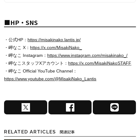
■HP・SNS
・公式HP：
https://misakinako.lantis.jp/
・岬なこ X：
https://x.com/MisakiNako_
・岬なこ Instagram：
https://www.instagram.com/misakinako_/
・岬なこスタッフXアカウント：
https://x.com/MisakiNakoSTAFF
・岬なこ Official YouTube Channel：
https://www.youtube.com/@MisakiNako_Lantis
X
F
L
で
a
I
シ
c
N
ェ
e
E
RELATED ARTICLES
関連記事
ア
b
で