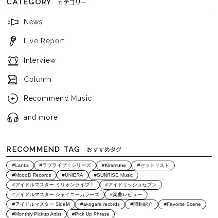
CATEGORY
カテゴリー
News
Live Report
Interview
Column
Recommend Music
and more
RECOMMEND TAG
おすすめタグ
#Lantis
#ラブライブ！シリーズ
#Kiramune
#セットリスト
#MoooD Records
#UNIERA
#SUNRISE Music
#アイドルマスター ミリオンライブ！
#アイドリッシュセブン
#アイドルマスター シャイニーカラーズ
#楽曲レビュー
#アイドルマスター SideM
#akogare records
#開封紹介
#Favorite Scene
#Monthly Pickup Artist
#Pick Up Phrase