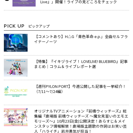
Live』」開催！ライブの見どころをチェック
PICK UP
ピックアップ
【コメントあり】H△G「青色革命 e.p.」全曲セルフラ
イナーノーツ
【特集】『イキヅライブ！ LOVELIVE! BLUEBIRD』記事
まとめ│コラム＆ライブレポート選
【週刊PYLON PORT】今週公開した記事を一挙紹介！
（7/11～7/24編）
オリジナルTVアニメーション『前橋ウィッチーズ』総
集編『劇場版 前橋ウィッチーズ ～魔女見習いのエモエ
モリーズ～』10月23日(金)公開決定！あらすじ＆メイ
ンスタッフ情報解禁！劇場版主題歌の作詞はお笑い芸
人「ハライチ」岩井勇気が担当！