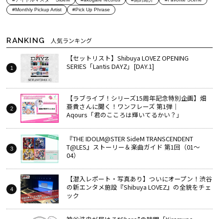
#Monthly Pickup Artist
#Pick Up Phrase
RANKING
人気ランキング
【セットリスト】Shibuya LOVEZ OPENING
SERIES「Lantis DAYZ」[DAY.1]
【ラブライブ！シリーズ15周年記念特別企画】畑
亜貴さんに聞く！ワンフレーズ 第1弾｜
Aqours「君のこころは輝いてるかい？」
『THE IDOLM@STER SideM TRANSCENDENT
T@LES』ストーリー＆楽曲ガイド 第1回（01～
04）
【潜入レポート・写真あり】ついにオープン！渋谷
の新エンタメ施設『Shibuya LOVEZ』の全貌をチェ
ック