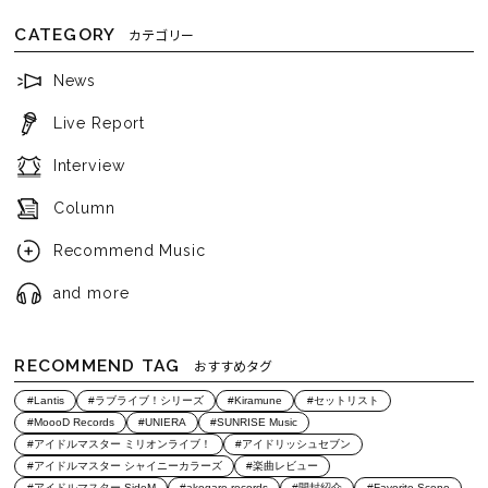
CATEGORY
カテゴリー
News
Live Report
Interview
Column
Recommend Music
and more
RECOMMEND TAG
おすすめタグ
#Lantis
#ラブライブ！シリーズ
#Kiramune
#セットリスト
#MoooD Records
#UNIERA
#SUNRISE Music
#アイドルマスター ミリオンライブ！
#アイドリッシュセブン
#アイドルマスター シャイニーカラーズ
#楽曲レビュー
#アイドルマスター SideM
#akogare records
#開封紹介
#Favorite Scene