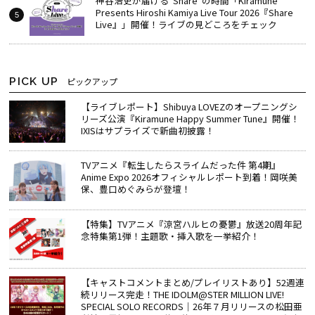
神谷浩史が届ける“Share”の時間――「Kiramune
Presents Hiroshi Kamiya Live Tour 2026『Share
Live』」開催！ライブの見どころをチェック
PICK UP
ピックアップ
【ライブレポート】Shibuya LOVEZのオープニングシ
リーズ公演『Kiramune Happy Summer Tune』開催！
IXISはサプライズで新曲初披露！
TVアニメ『転生したらスライムだった件 第4期』
Anime Expo 2026オフィシャルレポート到着！岡咲美
保、豊口めぐみらが登壇！
【特集】TVアニメ『涼宮ハルヒの憂鬱』放送20周年記
念特集第1弾！主題歌・挿入歌を一挙紹介！
【キャストコメントまとめ/プレイリストあり】52週連
続リリース完走！THE IDOLM@STER MILLION LIVE!
SPECIAL SOLO RECORDS│26年７月リリースの松田亜