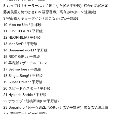
8 もってけ！セーラーふく / 泉こなた(CV.平野綾), 柊かがみ(CV.加
藤英美里), 柊つかさ(CV.福原香織), 高良みゆき(CV.遠藤綾)
9 宇宙鉄人キョーダイン / 泉こなた(CV.平野綾)
10 Misa no Uta / 弥海砂
11 LOVE★GUN / 平野綾
12 NEOPHILIA / 平野綾
13 MonStAR / 平野綾
14 Unnamed world / 平野綾
15 RIOT GIRL / 平野綾
16 早春賊 / ザ・チルドレン
17 Set me free / 平野綾
18 Sing a Song! / 平野綾
19 Super Driver / 平野綾
20 スピード☆スター / 平野綾
21 Hysteric Barbie / 平野綾
22 ナツラブ / 胡桃沢梅(CV:平野綾)
23 Departure / 片手☆SIZE, 家長カナ(CV:平野綾), 雪女(CV:堀江由
衣), 花開院ゆら(CV:前田愛)