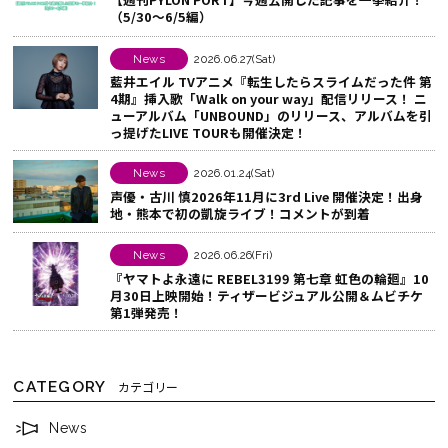
（5/30～6/5編）
k
ア
で
す
News
2026.06.27(Sat)
シ
る
藍井エイル TVアニメ『転生したらスライムだった件 第
4期』挿入歌「Walk on your way」配信リリース！ ニ
ェ
ューアルバム「UNBOUND」のリリース、アルバムを引
ア
っ提げたLIVE TOURも開催決定！
す
News
2026.01.24(Sat)
る
声優・古川 慎2026年11月に3rd Live 開催決定！出身
地・熊本で初の凱旋ライブ！コメントが到着
News
2026.06.26(Fri)
『ヤマトよ永遠に REBEL3199 第七章 虹色の輪廻』10
月30日上映開始！ティザービジュアル公開＆ムビチケ
第1弾発売！
CATEGORY
カテゴリー
News