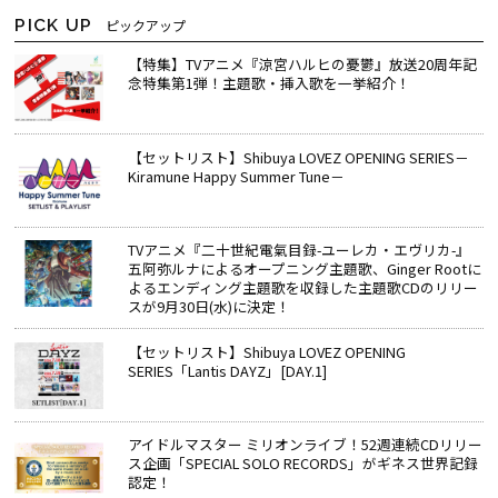
PICK UP
ピックアップ
【特集】TVアニメ『涼宮ハルヒの憂鬱』放送20周年記
念特集第1弾！主題歌・挿入歌を一挙紹介！
【セットリスト】Shibuya LOVEZ OPENING SERIES－
Kiramune Happy Summer Tune－
TVアニメ『二十世紀電氣目録-ユーレカ・エヴリカ-』
五阿弥ルナによるオープニング主題歌、Ginger Rootに
よるエンディング主題歌を収録した主題歌CDのリリー
スが9月30日(水)に決定！
【セットリスト】Shibuya LOVEZ OPENING
SERIES「Lantis DAYZ」[DAY.1]
アイドルマスター ミリオンライブ！52週連続CDリリー
ス企画「SPECIAL SOLO RECORDS」がギネス世界記録
認定！