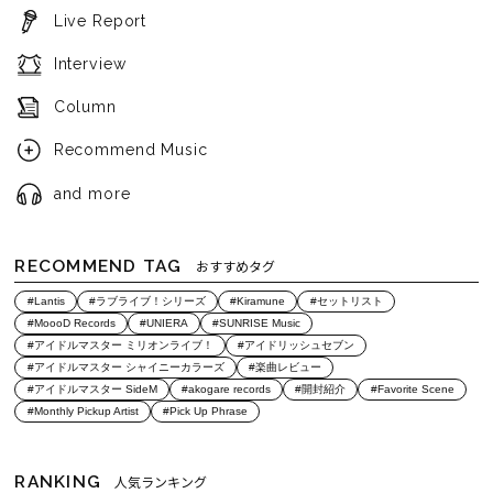
Live Report
Interview
Column
Recommend Music
and more
RECOMMEND TAG
おすすめタグ
#Lantis
#ラブライブ！シリーズ
#Kiramune
#セットリスト
#MoooD Records
#UNIERA
#SUNRISE Music
#アイドルマスター ミリオンライブ！
#アイドリッシュセブン
#アイドルマスター シャイニーカラーズ
#楽曲レビュー
#アイドルマスター SideM
#akogare records
#開封紹介
#Favorite Scene
#Monthly Pickup Artist
#Pick Up Phrase
RANKING
人気ランキング