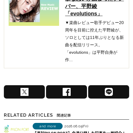
バー、平野綾
「evolutions」
▼楽曲レビュー歌手デビュー20
周年を目前に控えた平野綾が、
ソロとしては11年ぶりとなる新
曲を配信リリース。
「evolutions」は平野自身が
作...
X
F
L
で
a
I
シ
c
N
ェ
e
E
RELATED ARTICLES
関連記事
ア
b
で
す
o
シ
and more
2026.06.05(Fri)
【週刊PYLON PORT】今週公開した記事を一挙紹介！
る
o
ェ