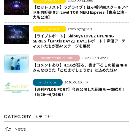
Live Report
2026.06.14(Sun)
【セットリスト】ラブライブ！虹ヶ咲学園スクールアイ
る
o
ェ
ドル同好会 8th Live! TOKIMEKI Express【東京公演・
k
ア
大阪公演】
で
す
シ
る
Live Report
2026.07.25(Sat)
【ライブレポート】Shibuya LOVEZ OPENING
ェ
SERIES「Lantis DAYZ」DAY.1レポート｜声優アーテ
ア
ィストたちが熱いステージを展開
す
Recommend Music
2026.02.18(Wed)
る
【コメントあり】H△Gが語る、書き下ろしの新曲NHK
みんなのうた「こだまでしょうか」に込めた想い
and more
2026.06.26(Fri)
【週刊PYLON PORT】今週公開した記事を一挙紹介！
（6/20～6/26編）
CATEGORY
カテゴリー
News