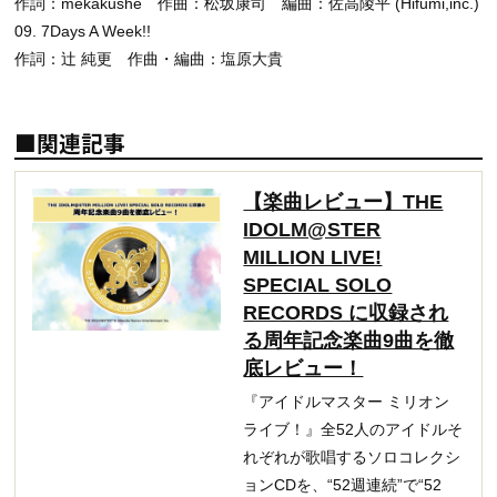
作詞：mekakushe 作曲：松坂康司 編曲：佐高陵平 (Hifumi,inc.)
09. 7Days A Week!!
作詞：辻 純更 作曲・編曲：塩原大貴
■関連記事
【楽曲レビュー】THE
IDOLM@STER
MILLION LIVE!
SPECIAL SOLO
RECORDS に収録され
る周年記念楽曲9曲を徹
底レビュー！
『アイドルマスター ミリオン
ライブ！』全52人のアイドルそ
れぞれが歌唱するソロコレクシ
ョンCDを、“52週連続”で“52