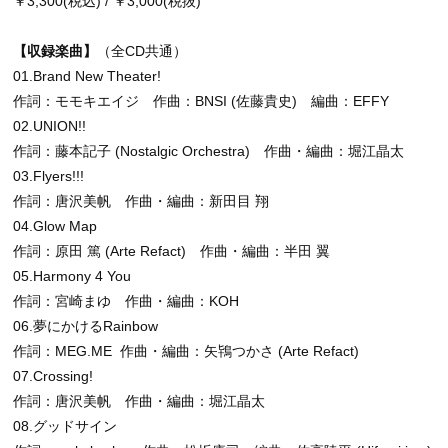
￥3,300(税込) / ￥3,000(税抜)
【収録楽曲】
（全CD共通）
01.Brand New Theater!
作詞：モモキエイジ 作曲：BNSI (佐藤貴史) 編曲：EFFY
02.UNION!!
作詞：藤本記子 (Nostalgic Orchestra) 作曲・編曲：堀江晶太
03.Flyers!!!
作詞：唐沢美帆 作曲・編曲：新田目 翔
04.Glow Map
作詞：原田 篤 (Arte Refact) 作曲・編曲：半田 翼
05.Harmony 4 You
作詞：宮崎まゆ 作曲・編曲：KOH
06.夢にかけるRainbow
作詞：MEG.ME 作曲・編曲：矢鴇つかさ (Arte Refact)
07.Crossing!
作詞：唐沢美帆 作曲・編曲：堀江晶太
08.グッドサイン