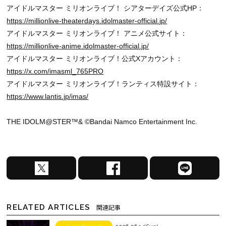
アイドルマスター ミリオンライブ！ シアターデイズ公式HP：
https://millionlive-theaterdays.idolmaster-official.jp/
アイドルマスター ミリオンライブ！ アニメ公式サイト：
https://millionlive-anime.idolmaster-official.jp/
アイドルマスター ミリオンライブ！公式Xアカウント：
https://x.com/imasml_765PRO
アイドルマスター ミリオンライブ！ランティス特設サイト：
https://www.lantis.jp/imas/
THE IDOLM@STER™& ©Bandai Namco Entertainment Inc.
X
F
L
で
a
I
シ
c
N
ェ
e
E
RELATED ARTICLES
関連記事
ア
b
で
す
o
シ