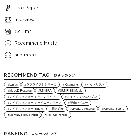
Live Report
Interview
Column
Recommend Music
and more
RECOMMEND TAG
おすすめタグ
#Lantis
#ラブライブ！シリーズ
#Kiramune
#セットリスト
#MoooD Records
#UNIERA
#SUNRISE Music
#アイドルマスター ミリオンライブ！
#アイドリッシュセブン
#アイドルマスター シャイニーカラーズ
#楽曲レビュー
#アイドルマスター SideM
#開封紹介
#akogare records
#Favorite Scene
#Monthly Pickup Artist
#Pick Up Phrase
RANKING
人気ランキング