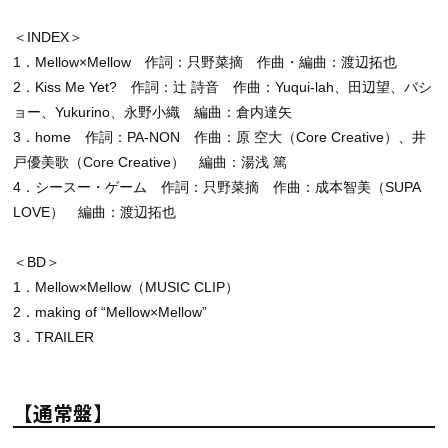
＜INDEX＞
1．Mellow×Mellow 作詞：只野菜摘 作曲・編曲：渡辺拓也
2．Kiss Me Yet? 作詞：辻 詩音 作曲：Yuqui-lah、田辺望、バシ
ョー、Yukurino、永野小織 編曲：倉内達矢
3．home 作詞：PA-NON 作曲：原 空大（Core Creative）、井
戸優美歌（Core Creative） 編曲：湯浅 篤
4．シースー・ゲーム 作詞：只野菜摘 作曲：成本智美（SUPA
LOVE） 編曲：渡辺拓也
＜BD＞
1．Mellow×Mellow（MUSIC CLIP）
2．making of “Mellow×Mellow”
3．TRAILER
【通常盤】