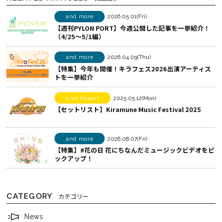
ア
b
で
す
o
シ
and more
2026.05.01(Fri)
【週刊PYLON PORT】今週公開した記事を一挙紹介！
る
o
ェ
（4/25〜5/1編）
k
ア
で
す
and more
2026.04.09(Thu)
シ
る
【特集】今年も開催！キラフェス2026出演アーティス
トを一挙紹介
ェ
ア
Live Report
2025.05.12(Mon)
す
【セットリスト】Kiramune Music Festival 2025
る
and more
2026.08.07(Fri)
【特集】#花の日 花にちなんだミュージックビデオをピ
ックアップ！
CATEGORY
カテゴリー
News