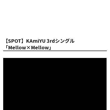
【SPOT】KAmiYU 3rdシングル
「Mellow×Mellow」