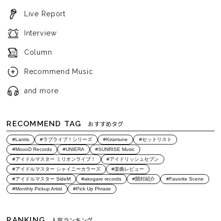
Live Report
Interview
Column
Recommend Music
and more
RECOMMEND TAG
おすすめタグ
#Lantis
#ラブライブ！シリーズ
#Kiramune
#セットリスト
#MoooD Records
#UNIERA
#SUNRISE Music
#アイドルマスター ミリオンライブ！
#アイドリッシュセブン
#アイドルマスター シャイニーカラーズ
#楽曲レビュー
#アイドルマスター SideM
#akogare records
#開封紹介
#Favorite Scene
#Monthly Pickup Artist
#Pick Up Phrase
RANKING
人気ランキング