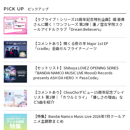
PICK UP
ピックアップ
【ラブライブ！シリーズ15周年記念特別企画】畑 亜貴
さんに聞く！ワンフレーズ 第2弾｜蓮ノ空女学院スク
ールアイドルクラブ「Dream Believers」
【コメントあり】明くる夜の羊 Major 1st EP
「cradle」全曲セルフライナーノーツ
【セットリスト】Shibuya LOVEZ OPENING SERIES
「BANDAI NAMCO MUSIC LIVE MoooD Records
presents ASH DA HERO × PassCode」
【コメントあり】ChouChoデビュー15周年記念プレイ
リスト 第1弾｜「カワルミライ」「優しさの理由」な
ど5曲を紹介
【特集】Bandai Namco Music Live 2026年7月クールア
ニメ主題歌まとめ