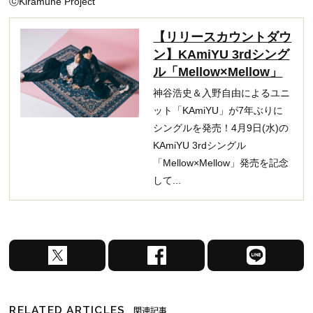
ⓒKiramune Project
【リリースカウントダウ
ン】KAmiYU 3rdシング
ル「Mellow×Mellow」
神谷浩史＆入野自由によるユニ
ット「KAmiYU」が7年ぶりに
シングルを発売！4月9日(水)の
KAmiYU 3rdシングル
「Mellow×Mellow」発売を記念
して...
X
F
L
で
a
I
シ
c
N
ェ
e
E
RELATED ARTICLES
関連記事