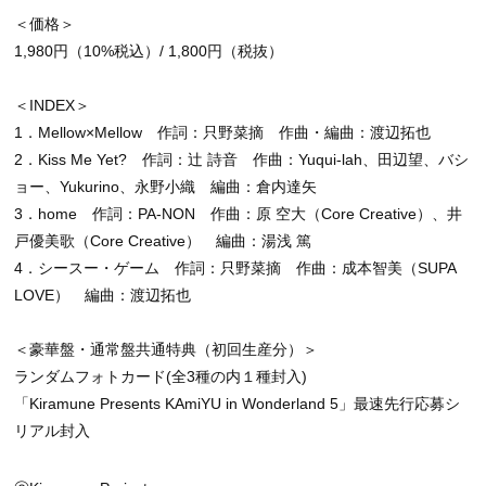
＜価格＞
1,980円（10%税込）/ 1,800円（税抜）
＜INDEX＞
1．Mellow×Mellow 作詞：只野菜摘 作曲・編曲：渡辺拓也
2．Kiss Me Yet? 作詞：辻 詩音 作曲：Yuqui-lah、田辺望、バシ
ョー、Yukurino、永野小織 編曲：倉内達矢
3．home 作詞：PA-NON 作曲：原 空大（Core Creative）、井
戸優美歌（Core Creative） 編曲：湯浅 篤
4．シースー・ゲーム 作詞：只野菜摘 作曲：成本智美（SUPA
LOVE） 編曲：渡辺拓也
＜豪華盤・通常盤共通特典（初回生産分）＞
ランダムフォトカード(全3種の内１種封入)
「Kiramune Presents KAmiYU in Wonderland 5」最速先行応募シ
リアル封入