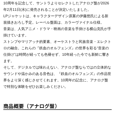
10周年を記念して、サントラよりセレクトしたアナログ盤が2026
年2月11日(水)に発売されることが決定いたしました。
LPジャケットは、キャラクターデザイン原案の伊藤悠氏による新
規描きおろし予定。レーベル盤面は、カラーヴァイナル仕様。
音楽は、人気アニメ・ドラマ・映画の音楽を手掛ける横山克氏が手
掛けています。
ストンプやマリアッチ的要素、オーケストラと民族音楽・エレクト
ロの融合。これらの『鉄血のオルフェンズ』の世界を彩る“音楽の
仕掛け”は時間が経っても色褪せず、10年経った今でも新鮮に響き
ます。
そして、デジタルでは味わえない、アナログ盤ならではの立体的な
サウンドや温かみのある音色は、『鉄血のオルフェンズ』の作品世
界をより深く感じさせてくれます。10周年の記念に、アナログ盤
で特別な体験をぜひお楽しみください。
商品概要（アナログ盤）