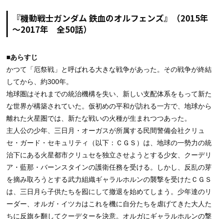
『機動戦士ガンダム 鉄血のオルフェンズ』（2015年
～2017年 全50話）
■あらすじ
かつて「厄祭戦」と呼ばれる大きな戦争があった。その戦争が終結
してから、約300年。
地球圏はそれまでの統治機構を失い、新しい支配体系をもって新た
な世界が構築されていた。仮初めの平和が訪れる一方で、地球から
離れた火星圏では、新たな戦いの火種が生まれつつあった。
主人公の少年、三日月・オーガスが所属する民間警備会社クリュ
セ・ガード・セキュリティ（以下：ＣＧＳ）は、地球の一勢力の統
治下にある火星都市クリュセを独立させようとする少女、クーデリ
ア・藍那・バーンスタインの護衛任務を受ける。しかし、反乱の芽
を摘み取ろうとする武力組織ギャラルホルンの襲撃を受けたＣＧＳ
は、三日月ら子供たちを囮にして撤退を始めてしまう。少年達のリ
ーダー、オルガ・イツカはこれを機に自分たちを虐げてきた大人た
ちに反旗を翻してクーデターを決意。オルガにギャラルホルンの撃