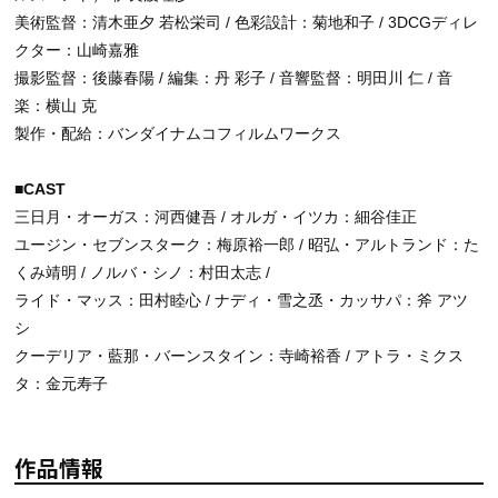
美術監督：清木亜夕 若松栄司 / 色彩設計：菊地和子 / 3DCGディレ
クター：山崎嘉雅
撮影監督：後藤春陽 / 編集：丹 彩子 / 音響監督：明田川 仁 / 音
楽：横山 克
製作・配給：バンダイナムコフィルムワークス
■CAST
三日月・オーガス：河西健吾 / オルガ・イツカ：細谷佳正
ユージン・セブンスターク：梅原裕一郎 / 昭弘・アルトランド：た
くみ靖明 / ノルバ・シノ：村田太志 /
ライド・マッス：田村睦心 / ナディ・雪之丞・カッサパ：斧 アツ
シ
クーデリア・藍那・バーンスタイン：寺崎裕香 / アトラ・ミクス
タ：金元寿子
作品情報