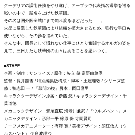
クーデリアの護衛任務をやり遂げ、アーブラウ代表指名選挙を巡る
戦いの中で一躍名を上げた鉄華団。
その名は圏外圏全域にまで知れ渡るほどだった――。
火星に帰還した鉄華団はより組織を拡大させるため、強行な手口も
使いながら、その歩を進めていた。
そんな中、団長として慣れない仕事にひとり奮闘するオルガの姿を
見て、三日月たち鉄華団の面々はあることを思いつく。
■STAFF
企画・制作：サンライズ / 原作：矢立 肇 富野由悠季
監督：長井龍雪 / 特別編集版構成・脚本：土屋理敬 / シリーズ監
修：鴨志田 一 / 『幕間の楔』脚本：岡田麿里
キャラクターデザイン原案：伊藤 悠 / キャラクターデザイン：千
葉道徳
メカニックデザイン：鷲尾直広 海老川兼武 / 『ウルズハント』メ
カニックデザイン：形部一平 篠原 保 寺岡賢司
チーフメカアニメーター：有澤 寛 / 美術デザイン：須江信人（ウ
ルズハント） 伊良波理沙