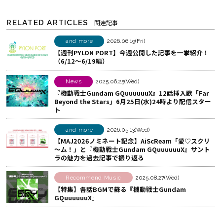
シ
c
N
ェ
e
E
RELATED ARTICLES
関連記事
ア
b
で
す
o
シ
and more
2026.06.19(Fri)
【週刊PYLON PORT】今週公開した記事を一挙紹介！
る
o
ェ
（6/12～6/19編）
k
ア
で
す
News
2025.06.25(Wed)
シ
る
『機動戦士Gundam GQuuuuuuX』12話挿入歌「Far
Beyond the Stars」6月25日(水)24時より配信スター
ェ
ト
ア
す
and more
2026.05.13(Wed)
る
【MAJ2026ノミネート記念】AiScReam「愛♡スクリ
～ム！」と『機動戦士Gundam GQuuuuuuX』サント
ラの魅力を過去記事で振り返る
Recommend Music
2025.08.27(Wed)
【特集】各話BGMで蘇る『機動戦士Gundam
GQuuuuuuX』