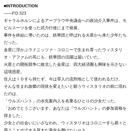
■INTRODUCTION
――P.D.323
ギャラルホルンによるアーブラウ中央議会への政治介入事件は、モ
ビルスーツを使った武力行使にまで発展。
事件を終結に導いたのは、鉄華団と呼ばれる火星から来た少年たち
だった。
金星に浮かぶラドニッツァ・コロニーで生まれ育ったウィスタリ
オ・アファムの耳にも、鉄華団の活躍は届いていた。
火星との開拓競争に敗北した金星は、四大経済圏も興味を示さない
辺境惑星。
住人はＩＤすら持たず、今は罪人の流刑地として使われるだけ。
そんな生まれ故郷の現状を変えたいと願うウィスタリオの前に現れ
たのは、
「ウルズハント」の水先案内人を名乗るひとりの少女だった。
「おめでとうございます。あなたは『ウルズハント』の参加資格を
得ました」
少女との出会いにいざなわれ、ウィスタリオはコロニーすら易々と
買うことのできる莫大な賞金を懸けたレース……