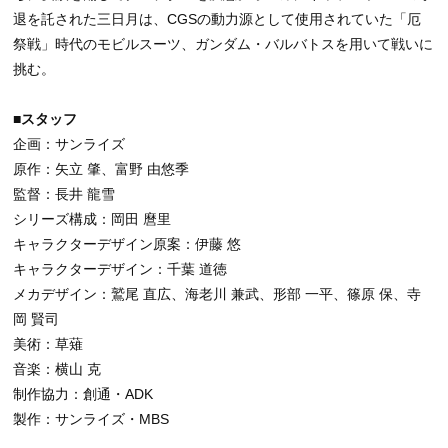
退を託された三日月は、CGSの動力源として使用されていた「厄
祭戦」時代のモビルスーツ、ガンダム・バルバトスを用いて戦いに
挑む。
■スタッフ
企画：サンライズ
原作：矢立 肇、富野 由悠季
監督：長井 龍雪
シリーズ構成：岡田 麿里
キャラクターデザイン原案：伊藤 悠
キャラクターデザイン：千葉 道徳
メカデザイン：鷲尾 直広、海老川 兼武、形部 一平、篠原 保、寺
岡 賢司
美術：草薙
音楽：横山 克
制作協力：創通・ADK
製作：サンライズ・MBS