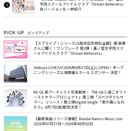
学院スクールアイドルクラブ「Dream Believers」
各バージョンを一挙紹介
PICK UP
ピックアップ
【ラブライブ！シリーズ15周年記念特別企画】畑 亜貴
さんに聞く！ワンフレーズ 第2弾｜蓮ノ空女学院スク
ールアイドルクラブ「Dream Believers」
Shibuya LOVEZが2026年6月27日(土)にOPEN！オープ
ニングシリーズ公演開催＆ホールスポンサー 決定！
RE-GE 新アーティスト写真解禁！『RE-GEと過ごすファ
ーストサマープロジェクト』第二弾「スペクタクルサ
マー」リリース！第三弾Digital Single「君の隣になれ
たら」8月7日(金)配信決定！
【最新楽曲リリース情報】Bandai Namco Music Live
2026年07月27日～2026年08月02日