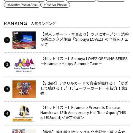
#Monthly Pickup Artist
#Pick Up Phrase
RANKING
人気ランキング
【潜入レポート・写真あり】ついにオープン！渋谷
の新エンタメ施設『Shibuya LOVEZ』の全貌をチェ
ック
【セットリスト】Shibuya LOVEZ OPENING SERIES
－Kiramune Happy Summer Tune－
【SideM】アクリルカードで音楽が聴ける！「かざ
して聴ける！プロデューサーカード」を紹介！第2
弾！
【セットリスト】Kiramune Presents Daisuke
Namikawa 15th Anniversary Hall Tour &quot;THIS
is US&quot;＜東京公演＞
【特集】映画挿入歌シングル発売記念！蓮ノ空女