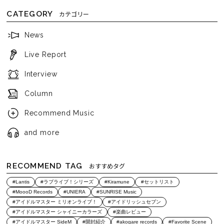
CATEGORY
カテゴリー
News
Live Report
Interview
Column
Recommend Music
and more
RECOMMEND TAG
おすすめタグ
#Lantis
#ラブライブ！シリーズ
#Kiramune
#セットリスト
#MoooD Records
#UNIERA
#SUNRISE Music
#アイドルマスター ミリオンライブ！
#アイドリッシュセブン
#アイドルマスター シャイニーカラーズ
#楽曲レビュー
#アイドルマスター SideM
#開封紹介
#akogare records
#Favorite Scene