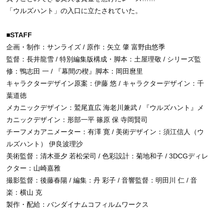
「ウルズハント」の入口に立たされていた。
■STAFF
企画・制作：サンライズ / 原作：矢立 肇 富野由悠季
監督：長井龍雪 / 特別編集版構成・脚本：土屋理敬 / シリーズ監
修：鴨志田 一 / 『幕間の楔』脚本：岡田麿里
キャラクターデザイン原案：伊藤 悠 / キャラクターデザイン：千
葉道徳
メカニックデザイン：鷲尾直広 海老川兼武 / 『ウルズハント』メ
カニックデザイン：形部一平 篠原 保 寺岡賢司
チーフメカアニメーター：有澤 寛 / 美術デザイン：須江信人（ウ
ルズハント） 伊良波理沙
美術監督：清木亜夕 若松栄司 / 色彩設計：菊地和子 / 3DCGディレ
クター：山崎嘉雅
撮影監督：後藤春陽 / 編集：丹 彩子 / 音響監督：明田川 仁 / 音
楽：横山 克
製作・配給：バンダイナムコフィルムワークス