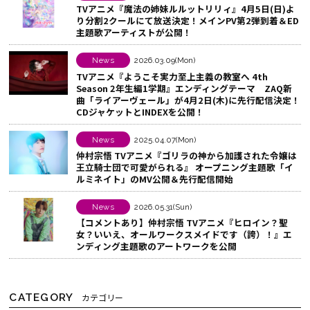
TVアニメ『魔法の姉妹ルルットリリィ』4月5日(日)よ
る
o
ェ
り分割2クールにて放送決定！メインPV第2弾到着＆ED
k
ア
主題歌アーティストが公開！
で
す
シ
る
News
2026.03.09(Mon)
TVアニメ『ようこそ実力至上主義の教室へ 4th
ェ
Season 2年生編1学期』エンディングテーマ ZAQ新
ア
曲「ライアーヴェール」が4月2日(木)に先行配信決定！
CDジャケットとINDEXを公開！
す
る
News
2025.04.07(Mon)
仲村宗悟 TVアニメ『ゴリラの神から加護された令嬢は
王立騎士団で可愛がられる』 オープニング主題歌「イ
ルミネイト」のMV公開＆先行配信開始
News
2026.05.31(Sun)
【コメントあり】仲村宗悟 TVアニメ『ヒロイン？聖
女？いいえ、オールワークスメイドです（誇）！』エ
ンディング主題歌のアートワークを公開
CATEGORY
カテゴリー