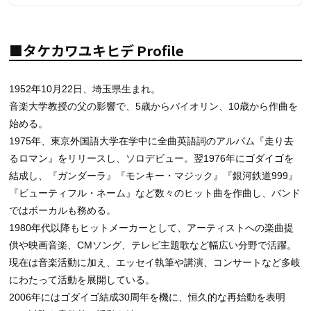
■タケカワユキヒデ Profile
1952年10月22日、埼玉県生まれ。
音楽大学教授の父の影響で、5歳からバイオリン、10歳から作曲を
始める。
1975年、東京外国語大学在学中に全曲英語詞のアルバム『走り去
るロマン』をリリースし、ソロデビュー。翌1976年にゴダイゴを
結成し、『ガンダーラ』『モンキー・マジック』『銀河鉄道999』
『ビューティフル・ネーム』など数々のヒット曲を作曲し、バンド
ではボーカルも務める。
1980年代以降もヒットメーカーとして、アーティストへの楽曲提
供や映画音楽、CMソング、テレビ主題歌など幅広い分野で活躍。
現在は音楽活動に加え、エッセイ執筆や講演、コンサートなど多岐
にわたって活動を展開している。
2006年にはゴダイゴ結成30周年を機に、恒久的な再始動を表明