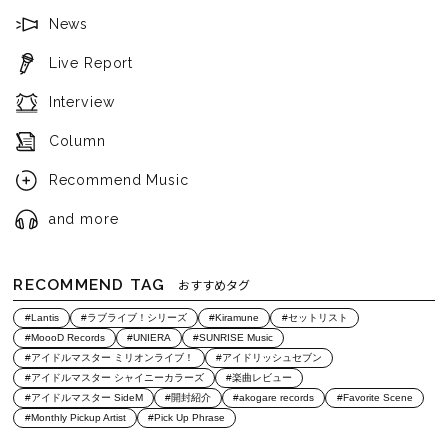
News
Live Report
Interview
Column
Recommend Music
and more
RECOMMEND TAG
おすすめタグ
#Lantis
#ラブライブ！シリーズ
#Kiramune
#セットリスト
#MoooD Records
#UNIERA
#SUNRISE Music
#アイドルマスター ミリオンライブ！
#アイドリッシュセブン
#アイドルマスター シャイニーカラーズ
#楽曲レビュー
#アイドルマスター SideM
#開封紹介
#akogare records
#Favorite Scene
#Monthly Pickup Artist
#Pick Up Phrase