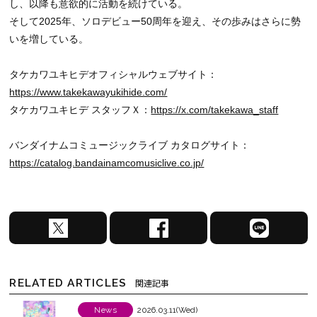
し、以降も意欲的に活動を続けている。
そして2025年、ソロデビュー50周年を迎え、その歩みはさらに勢
いを増している。
タケカワユキヒデオフィシャルウェブサイト：
https://www.takekawayukihide.com/
タケカワユキヒデ スタッフＸ：
https://x.com/takekawa_staff
バンダイナムコミュージックライブ カタログサイト：
https://catalog.bandainamcomusiclive.co.jp/
X
F
L
で
a
I
シ
c
N
ェ
e
E
RELATED ARTICLES
関連記事
ア
b
で
す
o
シ
News
2026.03.11(Wed)