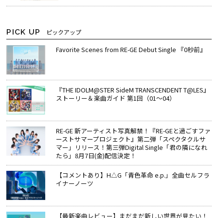
PICK UP
ピックアップ
Favorite Scenes from RE-GE Debut Single 『0秒前』
『THE IDOLM@STER SideM TRANSCENDENT T@LES』
ストーリー＆楽曲ガイド 第1回（01～04）
RE-GE 新アーティスト写真解禁！『RE-GEと過ごすファ
ーストサマープロジェクト』第二弾「スペクタクルサ
マー」リリース！第三弾Digital Single「君の隣になれ
たら」8月7日(金)配信決定！
【コメントあり】H△G「青色革命 e.p.」全曲セルフラ
イナーノーツ
【最新楽曲レビュー】まだまだ新しい世界が見たい！