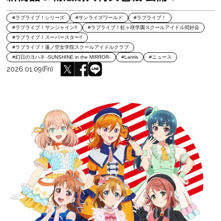
#ラブライブ！シリーズ
#サンライズワールド
#ラブライブ！
#ラブライブ！サンシャイン‼
#ラブライブ！虹ヶ咲学園スクールアイドル同好会
#ラブライブ！スーパースター!!
#ラブライブ！蓮ノ空女学院スクールアイドルクラブ
#幻日のヨハネ -SUNSHINE in the MIRROR-
#Lantis
#ニュース
2026.01.09(Fri)