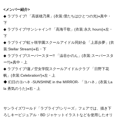
<メンバー紹介>
◆ ラブライブ! 「高坂穂乃果」(衣装:僕たちはひとつの光)※真中・
下
◆ ラブライブ!サンシャイン!! 「高海千歌」(衣装:永久 hours)※左・
下
◆ ラブライブ!虹ヶ咲学園スクールアイドル同好会 「上原歩夢」(衣
装:Stellar Stream)※右・下
◆ ラブライブ!スーパースター!! 「澁谷かのん」(衣装:スーパースタ
ー!!)※真中・上
◆ ラブライブ!蓮ノ空女学院スクールアイドルクラブ 「日野下花
帆」(衣装:Celebration!)※左・上
◆ 幻日のヨハネ -SUNSHINE in the MIRROR- 「ヨハネ」(衣装:La
la 勇気のうた)※右・上
サンライズワールド「ラブライブ!シリーズ」フェアでは、描き下
ろしキービジュアル・BD ジャケットイラストなどを使用したオリ