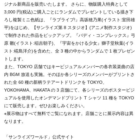
ジナル新商品を販売いたします。 さらに、物販購入特典として
3,000 円(税込)ご購入ごとにランダムでプレゼントしている描き下
ろし複製ミニ色紙は、『ラブライブ!』高坂穂乃果(イラスト:室田雄
平)をはじめ、【サンライズ第 8 スタジオ】(アニメ制作スタジオ)
で制作された作品をピックアップ。『バディ・コンプレックス』弓
原 雛(イラスト:稲吉朝子)、『宇宙をかける少女』獅子堂秋葉(イラ
スト:椛島洋介)を含めた、全 3 種の中からランダムで 1 枚プレゼン
トします。
また、TOKYO 店舗ではキービジュアルメンバーの各衣装楽曲の店
内 BGM 放送も実施。そのほか各シリーズのメンバーがプリントさ
れた全 60 種の新柄ラテアートドリンクを TOKYO、
YOKOHAMA、HAKATA の 3 店舗にて、各シリーズのポスタービジ
ュアルを使用したオンデマンドプリント T シャツ 11 種を TOKYO
にて販売します。ぜひお楽しみください。
※展示物はすべて無料でご覧になれます。店舗ごとに展示内容は異
なります。
「サンライズワールド」公式サイト