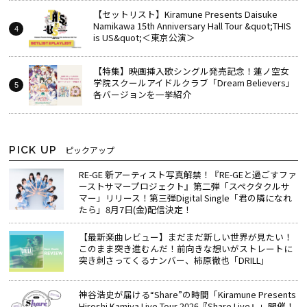
【セットリスト】Kiramune Presents Daisuke
Namikawa 15th Anniversary Hall Tour &quot;THIS
is US&quot;＜東京公演＞
【特集】映画挿入歌シングル発売記念！蓮ノ空女
学院スクールアイドルクラブ「Dream Believers」
各バージョンを一挙紹介
PICK UP
ピックアップ
RE-GE 新アーティスト写真解禁！『RE-GEと過ごすファ
ーストサマープロジェクト』第二弾「スペクタクルサ
マー」リリース！第三弾Digital Single「君の隣になれ
たら」8月7日(金)配信決定！
【最新楽曲レビュー】まだまだ新しい世界が見たい！
このまま突き進むんだ！前向きな想いがストレートに
突き刺さってくるナンバー、柿原徹也「DRILL」
神谷浩史が届ける“Share”の時間――「Kiramune Presents
Hiroshi Kamiya Live Tour 2026『Share Live』」開催！