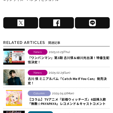
X
F
L
で
a
I
シ
c
N
ェ
e
E
RELATED ARTICLES
関連記事
ア
b
で
す
o
シ
News
2025.10.23(Thu)
『ワンパンマン』第3期 古川慎＆緑川光出演！特番生配
る
o
ェ
信決定！
k
ア
で
す
News
2025.02.23(Sun)
シ
る
古川 慎 ミニアルバム『Catch Me If You Can』発売決
定！
ェ
ア
Column
2025.05.12(Mon)
す
【コラム】TVアニメ『前橋ウィッチーズ』6話挿入歌
る
「無敵☆PAYAPAYA」レコメンド＆キャストコメント