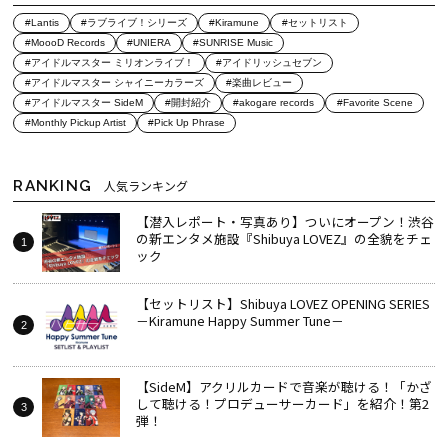
#Lantis
#ラブライブ！シリーズ
#Kiramune
#セットリスト
#MoooD Records
#UNIERA
#SUNRISE Music
#アイドルマスター ミリオンライブ！
#アイドリッシュセブン
#アイドルマスター シャイニーカラーズ
#楽曲レビュー
#アイドルマスター SideM
#開封紹介
#akogare records
#Favorite Scene
#Monthly Pickup Artist
#Pick Up Phrase
RANKING
人気ランキング
【潜入レポート・写真あり】ついにオープン！渋谷
の新エンタメ施設『Shibuya LOVEZ』の全貌をチェ
ック
【セットリスト】Shibuya LOVEZ OPENING SERIES
－Kiramune Happy Summer Tune－
【SideM】アクリルカードで音楽が聴ける！「かざ
して聴ける！プロデューサーカード」を紹介！第2
弾！