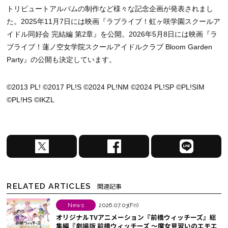
トリビュートアルバムの制作など様々な記念企画が発表されまし
た。2025年11月7日には映画『ラブライブ！虹ヶ咲学園スクールア
イドル同好会 完結編 第2章』を公開。2026年5月8日には映画『ラ
ブライブ！蓮ノ空女学院スクールアイドルクラブ Bloom Garden
Party』の公開も決定しています。
©2013 PL! ©2017 PL!S ©2024 PL!NM ©2024 PL!SP ©PL!SIM
©PL!HS ©IKZL
X
F
L
で
a
I
シ
c
N
ェ
e
E
RELATED ARTICLES
関連記事
ア
b
で
す
o
シ
News
2026.07.03(Fri)
オリジナルTVアニメーション『前橋ウィッチーズ』総
る
o
ェ
集編『劇場版 前橋ウィッチーズ ～魔女見習いのエモエ