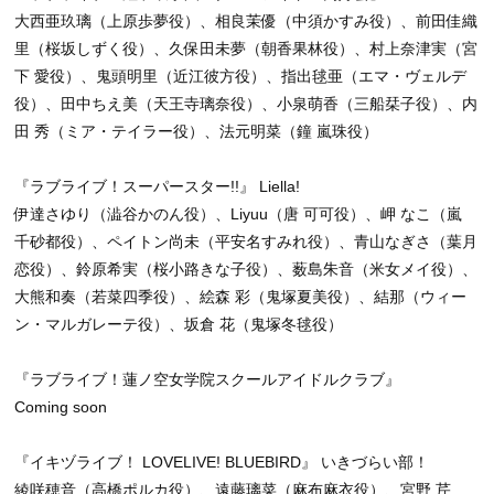
大西亜玖璃（上原歩夢役）、相良茉優（中須かすみ役）、前田佳織
里（桜坂しずく役）、久保田未夢（朝香果林役）、村上奈津実（宮
下 愛役）、鬼頭明里（近江彼方役）、指出毬亜（エマ・ヴェルデ
役）、田中ちえ美（天王寺璃奈役）、小泉萌香（三船栞子役）、内
田 秀（ミア・テイラー役）、法元明菜（鐘 嵐珠役）
『ラブライブ！スーパースター!!』 Liella!
伊達さゆり（澁谷かのん役）、Liyuu（唐 可可役）、岬 なこ（嵐
千砂都役）、ペイトン尚未（平安名すみれ役）、青山なぎさ（葉月
恋役）、鈴原希実（桜小路きな子役）、薮島朱音（米女メイ役）、
大熊和奏（若菜四季役）、絵森 彩（鬼塚夏美役）、結那（ウィー
ン・マルガレーテ役）、坂倉 花（鬼塚冬毬役）
『ラブライブ！蓮ノ空女学院スクールアイドルクラブ』
Coming soon
『イキヅライブ！ LOVELIVE! BLUEBIRD』 いきづらい部！
綾咲穂音（高橋ポルカ役）、遠藤璃菜（麻布麻衣役）、宮野 芹