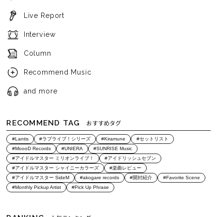
Live Report
Interview
Column
Recommend Music
and more
RECOMMEND TAG
おすすめタグ
#Lantis
#ラブライブ！シリーズ
#Kiramune
#セットリスト
#MoooD Records
#UNIERA
#SUNRISE Music
#アイドルマスター ミリオンライブ！
#アイドリッシュセブン
#アイドルマスター シャイニーカラーズ
#楽曲レビュー
#アイドルマスター SideM
#akogare records
#開封紹介
#Favorite Scene
#Monthly Pickup Artist
#Pick Up Phrase