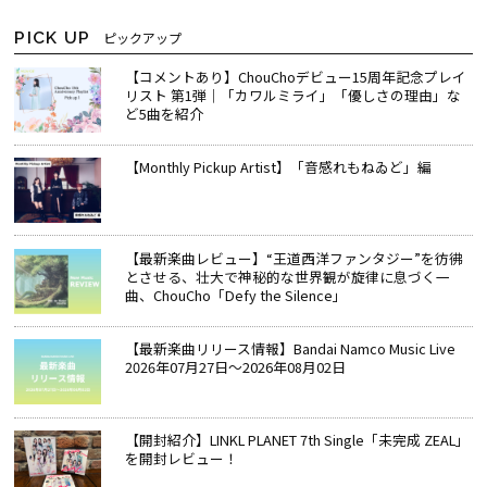
PICK UP
ピックアップ
【コメントあり】ChouChoデビュー15周年記念プレイ
リスト 第1弾｜「カワルミライ」「優しさの理由」な
ど5曲を紹介
【Monthly Pickup Artist】「音感れもねゐど」編
【最新楽曲レビュー】“王道西洋ファンタジー”を彷彿
とさせる、壮大で神秘的な世界観が旋律に息づく一
曲、ChouCho「Defy the Silence」
【最新楽曲リリース情報】Bandai Namco Music Live
2026年07月27日～2026年08月02日
【開封紹介】LINKL PLANET 7th Single「未完成 ZEAL」
を開封レビュー！