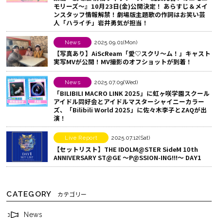
k
ア
モリーズ～』10月23日(金)公開決定！ あらすじ＆メイ
ンスタッフ情報解禁！劇場版主題歌の作詞はお笑い芸
で
す
人「ハライチ」岩井勇気が担当！
シ
る
ェ
News
2025.09.01(Mon)
ア
【写真あり】AiScReam「愛♡スクリ～ム！」キャスト
実写MVが公開！MV撮影のオフショットが到着！
す
る
News
2025.07.09(Wed)
「BILIBILI MACRO LINK 2025」に虹ヶ咲学園スクール
アイドル同好会とアイドルマスターシャイニーカラー
ズ、「Bilibili World 2025」に佐々木李子とZAQが出
演！
Live Report
2025.07.12(Sat)
【セットリスト】THE IDOLM@STER SideM 10th
ANNIVERSARY ST@GE ～P@SSION-ING!!!～ DAY1
CATEGORY
カテゴリー
News