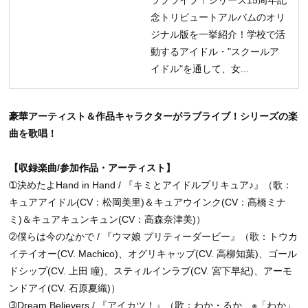
念トリビュートアルバムのオリ
ジナル版を一挙紹介！学校で活
動するアイドル・"スクールア
イドル"を通して、女...
豪華アーティスト＆作品キャラクターがラブライブ！シリーズの楽
曲を歌唱！
【収録楽曲/参加作品・アーティスト】
➀決めたよHand in Hand / 『キミとアイドルプリキュア♪』（歌：
キュアアイドル(CV：松岡美里)＆キュアウインク(CV：髙橋ミナ
ミ)＆キュアキュンキュン(CV：高森奈津美)）
➁僕らは今のなかで / 『ウマ娘 プリティーダービー』（歌：トウカ
イテイオー(CV. Machico)、オグリキャップ(CV. 高柳知葉)、ゴール
ドシップ(CV. 上田 瞳)、スティルインラブ(CV. 宮下早紀)、アーモ
ンドアイ(CV. 石原夏織)）
➂Dream Believers / 『アイカツ！』（歌：わか・るか ※「わか」