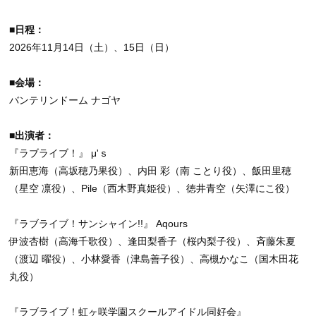
■日程：
2026年11月14日（土）、15日（日）
■会場：
バンテリンドーム ナゴヤ
■出演者：
『ラブライブ！』 μ'ｓ
新田恵海（高坂穂乃果役）、内田 彩（南 ことり役）、飯田里穂
（星空 凛役）、Pile（西木野真姫役）、徳井青空（矢澤にこ役）
『ラブライブ！サンシャイン!!』 Aqours
伊波杏樹（高海千歌役）、逢田梨香子（桜内梨子役）、斉藤朱夏
（渡辺 曜役）、小林愛香（津島善子役）、高槻かなこ（国木田花
丸役）
『ラブライブ！虹ヶ咲学園スクールアイドル同好会』