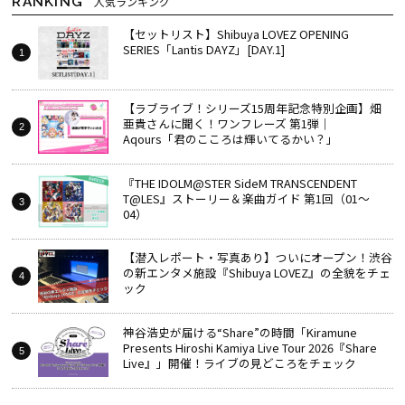
RANKING
人気ランキング
【セットリスト】Shibuya LOVEZ OPENING
SERIES「Lantis DAYZ」[DAY.1]
【ラブライブ！シリーズ15周年記念特別企画】畑
亜貴さんに聞く！ワンフレーズ 第1弾｜
Aqours「君のこころは輝いてるかい？」
『THE IDOLM@STER SideM TRANSCENDENT
T@LES』ストーリー＆楽曲ガイド 第1回（01～
04）
【潜入レポート・写真あり】ついにオープン！渋谷
の新エンタメ施設『Shibuya LOVEZ』の全貌をチェ
ック
神谷浩史が届ける“Share”の時間――「Kiramune
Presents Hiroshi Kamiya Live Tour 2026『Share
Live』」開催！ライブの見どころをチェック