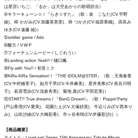
は星宮いちご、「るか」は大空あかりの歌唱担当）
➃キラーキューン☆ / 『らき☆すた』（歌：泉 こなた(CV.平野
綾)、柊 かがみ(CV.加藤英美里)、柊 つかさ(CV.福原香織)、高良み
ゆき(CV.遠藤 綾)）
➄soldier game / Ado
➅酸欠 / V.W.P
➆フォーチュンムービー / しぐれうい
➇Landing action Yeah!! / 樋口楓
➈Fly with You!! / 初音ミク
➉KiRa-KiRa Sensation! / 『THE IDOLM@STER』（歌：天海春香
(CV.中村繪里子)、如月千早(CV.今井麻美)、星井美希(CV.長谷川明
子)、萩原雪歩(CV.浅倉杏美)、菊地 真(CV.平田宏美)）
⑪START!! True dreams / 『BanG Dream!』（歌：Poppin'Party
[戸山香澄(CV.愛美)、花園たえ(CV.大塚紗英)、牛込りみ(CV.西本り
み)、山吹沙綾(CV.大橋彩香)、市ヶ谷有咲(CV.伊藤彩沙)］）
【商品概要】
タイトル：LoveLive! Series 15th Anniversary Tribute Album