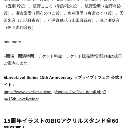
（五桐 玲役）、藤野こころ（駒形花火役）、坂野愛羽（金澤奇跡
役）、瀬古梨愛（調布のりこ役）、奥村優季（春宮ゆくり役）、天
沢朱音（此花輝夜役）、小戸森穂花（山田真緑役）、涼ノ瀬葵音
（佐々木翔音役）
and more
※開場・開演時間、チケット料金、チケット販売情報等詳細は後日
ご案内します。
■LoveLive! Series 15th Anniversary ラブライブ！フェス 公式サ
イト：
https://www.lovelive-anime.jp/special/live/live_detail.php?
p=15th_lovelivefest
15周年イラストのBIGアクリルスタンド全60