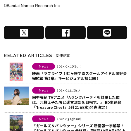
©Bandai Namco Research Inc.
X
F
L
で
a
I
シ
c
N
ェ
e
E
RELATED ARTICLES
関連記事
ア
b
で
す
o
シ
News
2025.05.18(Sun)
映画『ラブライブ！虹ヶ咲学園スクールアイドル同好会
る
o
ェ
完結編 第2章』キービジュアル初公開！
k
ア
で
す
News
2025.01.11(Sat)
シ
る
田中有紀 TVアニメ『Aランクパーティを離脱した俺
は、元教え子たちと迷宮深部を目指す。』 ED主題歌
ェ
「Treasure Chest」5月21日(水)発売決定！
ア
す
News
2026.03.15(Sun)
る
「ガールズ＆パンツァー」シリーズ 新情報一挙解禁！
『ガールズ＆パンツァー 最終章』第5話10月9日(金)上