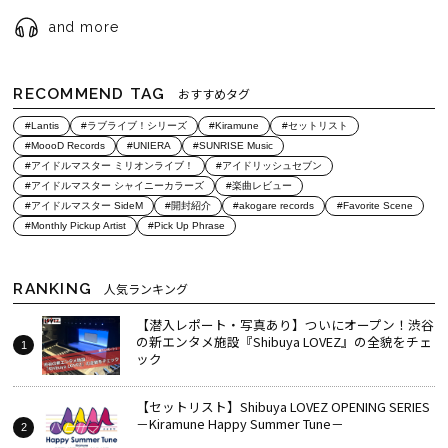
and more
RECOMMEND TAG
おすすめタグ
#Lantis
#ラブライブ！シリーズ
#Kiramune
#セットリスト
#MoooD Records
#UNIERA
#SUNRISE Music
#アイドルマスター ミリオンライブ！
#アイドリッシュセブン
#アイドルマスター シャイニーカラーズ
#楽曲レビュー
#アイドルマスター SideM
#開封紹介
#akogare records
#Favorite Scene
#Monthly Pickup Artist
#Pick Up Phrase
RANKING
人気ランキング
【潜入レポート・写真あり】ついにオープン！渋谷
の新エンタメ施設『Shibuya LOVEZ』の全貌をチェ
ック
【セットリスト】Shibuya LOVEZ OPENING SERIES
－Kiramune Happy Summer Tune－