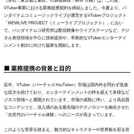
（本社：東京都江東区、代表取締役：桝井 大輔）は、この度、
VTuber事業における業務提携契約を締結しました。今夏より、バ
ンダイナムコミュージックライブが運営するVTuberプロジェクト
「MEWLIVE PROJECT（ミューライブプロジェクト）」におい
て、バンダイナムコ研究所は配信映像やライブステージなど、デジ
タル表現領域を中心に技術提供や、革新的なVTuberエンターテイ
ンメント創出に向けた協業を開始します。
■ 業務提携の背景と目的
近年、VTuber（バーチャルYouTuber）市場は国内外を問わず急速
な拡大を続けており、エンターテインメントの枠を超えて多様なビ
ジネス領域へと展開されています。市場の成熟に伴い、より高品質
なコンテンツと、没入感のある最先端のテクノロジーを融合させた
「次世代のバーチャル体験」へのニーズが高まっています。
このような背景を踏まえ、魅力的なキャラクターや世界観を彩る音