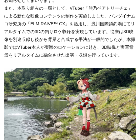
お知らせしてまいります。
また、本取り組みの一環として、VTuber「熊乃ベアトリーチェ」
による新たな映像コンテンツの制作を実施しました。バンダイナム
コ研究所の「ELMIRAIVE™ CX」を活用し、浅川国際鱒釣場にてリ
アルタイムでの3Dの釣りロケ収録を実現しています。従来は3D映
像を別途収録し後から背景と合成する手法が一般的でしたが、本撮
影ではVTuber本人が実際のロケーションに赴き、3D映像と実写背
景をリアルタイムに融合させた出演・収録を行っています。