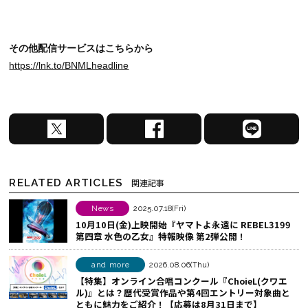
その他配信サービスはこちらから
https://lnk.to/BNMLheadline
X
F
L
で
a
I
シ
c
N
ェ
e
E
RELATED ARTICLES
関連記事
ア
b
で
す
o
シ
News
2025.07.18(Fri)
10月10日(金)上映開始『ヤマトよ永遠に REBEL3199
る
o
ェ
第四章 水色の乙女』特報映像 第2弾公開！
k
ア
で
す
and more
2026.08.06(Thu)
シ
る
【特集】オンライン合唱コンクール『ChoieL(クワエ
ル)』とは？歴代受賞作品や第4回エントリー対象曲と
ェ
ともに魅力をご紹介！【応募は8月31日まで】