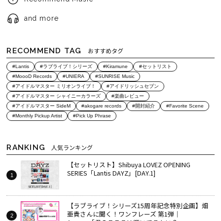
and more
RECOMMEND TAG
おすすめタグ
#Lantis
#ラブライブ！シリーズ
#Kiramune
#セットリスト
#MoooD Records
#UNIERA
#SUNRISE Music
#アイドルマスター ミリオンライブ！
#アイドリッシュセブン
#アイドルマスター シャイニーカラーズ
#楽曲レビュー
#アイドルマスター SideM
#akogare records
#開封紹介
#Favorite Scene
#Monthly Pickup Artist
#Pick Up Phrase
RANKING
人気ランキング
【セットリスト】Shibuya LOVEZ OPENING
SERIES「Lantis DAYZ」[DAY.1]
【ラブライブ！シリーズ15周年記念特別企画】畑
亜貴さんに聞く！ワンフレーズ 第1弾｜