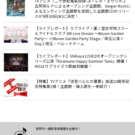
TVアニメ『二十世紀電氣目録-ユーレカ・エヴリカ-』
五阿弥ルナによるオープニング主題歌、Ginger Rootに
よるエンディング主題歌を収録した主題歌CDのリリー
スが9月30日(水)に決定！
【ライブレポート】ラブライブ！蓮ノ空女学院スクー
ルアイドルクラブ 6th Live Dream ～Bloom Garden
Party～ ＜Bloom Garden Party Stage／埼玉公演＞
Day.2 埼玉・ベルーナドーム
【ライブレポート】Shibuya LOVEZのオープニングシ
リーズ公演『Kiramune Happy Summer Tune』開催！
IXISはサプライズで新曲初披露！
【特集】TVアニメ『涼宮ハルヒの憂鬱』放送20周年記
念特集第1弾！主題歌・挿入歌を一挙紹介！
世界中へ最新音楽情報を出航中！