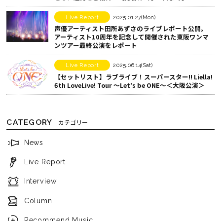
ア
す
Live Report
2025.01.27(Mon)
る
声優アーティスト田所あずさのライブレポート公開。
アーティスト10周年を記念して開催された東阪ワンマ
ンツアー最終公演をレポート
Live Report
2025.06.14(Sat)
【セットリスト】ラブライブ！スーパースター!! Liella!
6th LoveLive! Tour ～Let's be ONE～＜大阪公演＞
CATEGORY
カテゴリー
News
Live Report
Interview
Column
Recommend Music