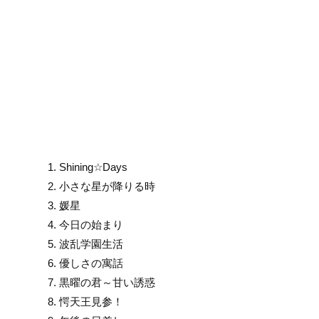
1. Shining☆Days
2. 小さな星が降りる時
3. 媛星
4. 今日の始まり
5. 波乱学園生活
6. 優しさの寓話
7. 黒曜の君～甘い誘惑
8. 愕天王見
参
！