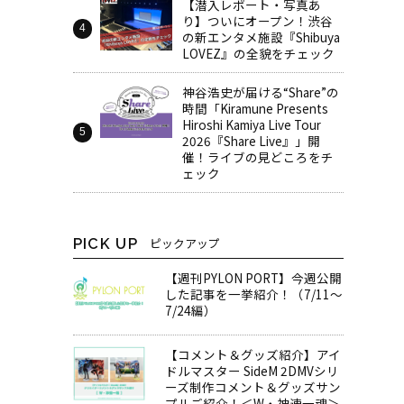
【潜入レポート・写真あ
り】ついにオープン！渋谷
の新エンタメ施設『Shibuya
LOVEZ』の全貌をチェック
神谷浩史が届ける“Share”の
時間――「Kiramune Presents
Hiroshi Kamiya Live Tour
2026『Share Live』」開
催！ライブの見どころをチ
ェック
PICK UP
ピックアップ
【週刊PYLON PORT】今週公開
した記事を一挙紹介！（7/11～
7/24編）
【コメント＆グッズ紹介】アイ
ドルマスター SideM 2DMVシリ
ーズ制作コメント＆グッズサン
プルご紹介！＜W・神速一魂＞