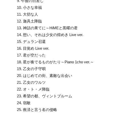
9. 午後の日差し
10. 小さな幸福
11. 大切な人
12. 迦具土降臨
13. 神話の果てに～HiMEと黒曜の君
14. 想い、それは少女の煌めき Live ver.
15. デュラン召還
16. 目覚め Live ver.
17. 君が空だった
18. 星が奏でるものがたり～Piano 1cho ver.～
19. 乙女の子守唄
20. はじめての街、素敵な出会い
21. 乙女のワルツ
22. オ・ト・メ降臨
23. 希望の都、ヴィントブルーム
24. 宿敵
25. 救済と言う名の侵略