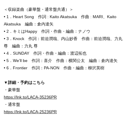
＜収録楽曲（豪華盤・通常盤共通）＞
• 1．Heart Song 作詞 : Kaito Akatsuka 作曲 : MARI、Kaito
Akatsuka 編曲：倉内達矢
• 2．キミはHappy 作詞・作曲・編曲：ナノウ
• 3．Knock 作詞：前迫潤哉、内山妙香 作曲：前迫潤哉、力丸
尊 編曲：力丸 尊
• 4．SUNDAY 作詞・作曲・編曲：渡辺拓也
• 5．We’ll be 作詞：喜介 作曲：横関公太 編曲：倉内達矢
• 6．Frontier 作詞：PA-NON 作曲・編曲：柳沢英樹
▼詳細・予約はこちら
・豪華盤
https://lnk.to/LACA-35236PR
・通常盤
https://lnk.to/LACA-25236PR