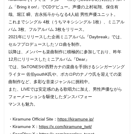
ム「Bring it on!」でCDデビュー。声優の上村祐翔、保住有
哉、堀江 瞬、吉永拓斗からなる4人組 男性声優ユニット。
これまでシングル 4枚（うちマキシシングル 1枚）、ミニアル
バム 3枚、フルアルバム 3枚をリリース。
2021年にリリースした企画ミニアルバム『Daybreak』では、
セルフプロデュースしたソロ曲を制作。
以降は、メンバーも楽曲制作に積極的に参加しており、昨年
12月にリリースしたミニアルバム『Dear』
では、SixTONESや西野カナの楽曲を手掛けるシンガーソング
ライター 佐伯youthK氏や、ボカロPのナノウ氏を迎えての楽
曲制作など、多彩な音楽ジャンルに挑戦中。
また、LIVEでは安定感のある歌唱力に加え、男性声優ながら
フォーメーションを駆使したダンスパフォー
マンスも魅力。
・Kiramune Official Site：
https://kiramune.jp/
・Kiramune X：
https://x.com/kiramune_twit/