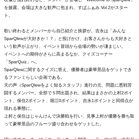
を披露。会場は大きな歓声に包まれ、すぱふぁみ Vol.2がスター
ト。
歌い終わるとメンバーから自己紹介と挨拶が。吉永は「みんな
SparQlewが大好きか！？」と投げかけ、お客さんからも大好きと
いう歓声が上がり、イベント冒頭から会場の勢いが凄まじい。
イベントへの期待がさらに高まるなか、クイズコーナー
「SparQuiz」へ。
SparQlewに関するクイズに答え、優勝者は豪華景品をゲットでき
るファンミらしい企画である。
天の声（SparQlewをよく知るスタッフ）進行の元、問題に悪戦苦
闘するメンバー。全部で５問出題され、結果はまさかの上村2ポイ
ント、保住2ポイント、堀江0ポイント、吉永1ポイントと同得点が
現れる事態に。
上村と保住はじゃんけんで決勝戦を行い、見事上村が優勝を勝ち取
って豪華景品のフルーツ盛り合わせをゲットした。