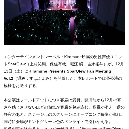
エンターテインメントレーベル・Kiramune所属の男性声優ユニッ
トSparQlew（上村祐翔、保住有哉、堀江 瞬、吉永拓斗）が、12月
13日（土）に
Kiramune Presents SparQlew Fan Meeting
Vol.2
（通称：すぱふぁみ）を開催した。本レポートでは昼公演の
模様をお送りする。
本公演はソールドアウトにつき客席は満員。開演前から12月の寒
さを感じさせないほどの熱気が客席を包み込む。客電が消え一瞬の
静寂のあと、ステージ上のスクリーンにオープニング映像が流れ、
同時に会場がミントグリーン色のペンライトで溢れかえる。
映像が流れ終わると、メンバーが登場し「Welcome to SparQlew」