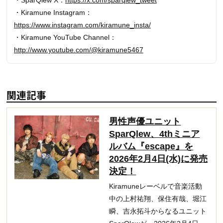
・SparQlew X：
https://x.com/sparqlew_tweet
・Kiramune Instagram：
https://www.instagram.com/kiramune_insta/
・Kiramune YouTube Channel：
http://www.youtube.com/@kiramune5467
関連記事
男性声優ユニット
SparQlew、4thミニア
ルバム『escape』を
2026年2月4日(水)に発売
決定！
Kiramuneレーベルで音楽活動
中の上村祐翔、保住有哉、堀江
瞬、吉永拓斗からなるユニット