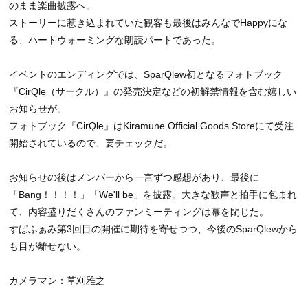
のまま楽曲披露へ。
ストーリーに惹き込まれていた観客も最後はみんなでHappyにな
る、ハートウォーミングな朗読パートであった。
イベントのエンディングでは、SparQlew初となるフォトブック
『CirQle（サークル）』の発売決定などの初解禁情報を含む嬉しい
お知らせが。
フォトブック『CirQle』はKiramune Official Goods Storeにて受注
開始されているので、要チェックだ。
お知らせの後はメンバーから一言ずつ感想があり、最後に
「Bang！！！！」「We'll be」を披露。大きな歓声と拍手に包まれ
て、内容盛りだくさんのファンミーティングは幕を閉じた。
すぱふぁみ第3回目の開催に期待を寄せつつ、今後のSparQlewから
も目が離せない。
カメラマン：草刈雅之