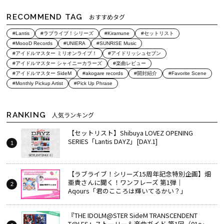
RECOMMEND TAG
おすすめタグ
#Lantis
#ラブライブ！シリーズ
#Kiramune
#セットリスト
#MoooD Records
#UNIERA
#SUNRISE Music
#アイドルマスター ミリオンライブ！
#アイドリッシュセブン
#アイドルマスター シャイニーカラーズ
#楽曲レビュー
#アイドルマスター SideM
#akogare records
#開封紹介
#Favorite Scene
#Monthly Pickup Artist
#Pick Up Phrase
RANKING
人気ランキング
【セットリスト】Shibuya LOVEZ OPENING
SERIES「Lantis DAYZ」[DAY.1]
【ラブライブ！シリーズ15周年記念特別企画】畑
亜貴さんに聞く！ワンフレーズ 第1弾｜
Aqours「君のこころは輝いてるかい？」
『THE IDOLM@STER SideM TRANSCENDENT
T@LES』ストーリー＆楽曲ガイド 第1回（01～