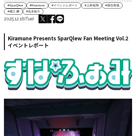
#SparQlew
#Kiramune
#イベントレポート
#上村祐翔
#保住有哉
#堀江 瞬
#吉永拓斗
2025.12.16(Tue)
Kiramune Presents SparQlew Fan Meeting Vol.2
イベントレポート