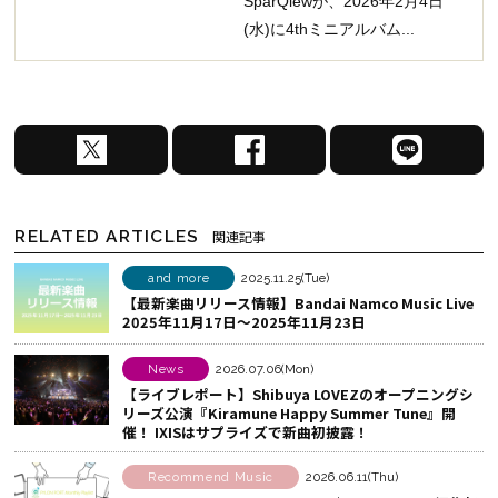
SparQlewが、2026年2月4日
(水)に4thミニアルバム...
X
F
L
で
a
I
シ
c
N
ェ
e
E
RELATED ARTICLES
関連記事
ア
b
で
す
o
シ
and more
2025.11.25(Tue)
【最新楽曲リリース情報】Bandai Namco Music Live
る
o
ェ
2025年11月17日～2025年11月23日
k
ア
で
す
News
2026.07.06(Mon)
シ
る
【ライブレポート】Shibuya LOVEZのオープニングシ
リーズ公演『Kiramune Happy Summer Tune』開
ェ
催！ IXISはサプライズで新曲初披露！
ア
す
Recommend Music
2026.06.11(Thu)
る