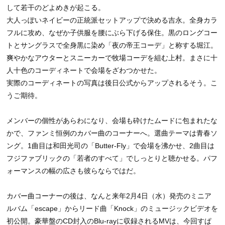
して若干のどよめきが起こる。
大人っぽいネイビーの正統派セットアップで決める吉永。全身カラ
フルに攻め、なぜか子供服を腰にぶら下げる保住。黒のロングコー
トとサングラスで全身黒に染め「夜の帝王コーデ」と称する堀江。
爽やかなアウターとスニーカーで牧場コーデを組む上村。まさに十
人十色のコーディネートで会場をざわつかせた。
実際のコーディネートの写真は後日公式からアップされるそう。こ
うご期待。
メンバーの個性があらわになり、会場も砕けたムードに包まれたな
かで、ファンミ恒例のカバー曲のコーナーへ。選曲テーマは青春ソ
ング。1曲目は和田光司の「Butter-Fly」で会場を沸かせ、2曲目は
フジファブリックの「若者のすべて」でしっとりと聴かせる。パフ
ォーマンスの幅の広さも彼らならではだ。
カバー曲コーナーの後は、なんと来年2月4日（水）発売のミニア
ルバム「escape」からリード曲「Knock」のミュージックビデオを
初公開。豪華盤のCD封入のBlu-rayに収録されるMVは、今回すぱ