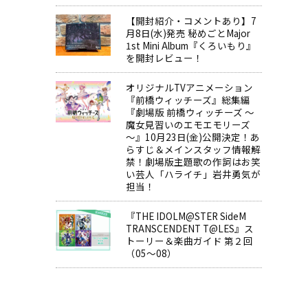
【開封紹介・コメントあり】7
月8日(水)発売 秘めごとMajor
1st Mini Album『くろいもり』
を開封レビュー！
オリジナルTVアニメーション
『前橋ウィッチーズ』総集編
『劇場版 前橋ウィッチーズ ～
魔女見習いのエモエモリーズ
～』10月23日(金)公開決定！あ
らすじ＆メインスタッフ情報解
禁！劇場版主題歌の作詞はお笑
い芸人「ハライチ」岩井勇気が
担当！
『THE IDOLM@STER SideM
TRANSCENDENT T@LES』ス
トーリー＆楽曲ガイド 第２回
（05～08）