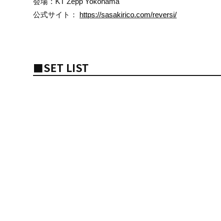
会場：KT Zepp Yokohama
公式サイト：
https://sasakirico.com/reversi/
■SET LIST