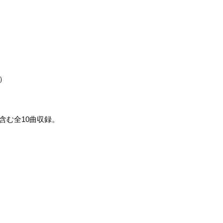
入）
含む全10曲収録。