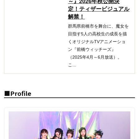
～』2026年秋公開決
定！ティザービジュアル
解禁！
群馬県前橋市を舞台に、魔女を
目指す5人の高校生の成長を描
くオリジナルTVアニメーショ
ン『前橋ウィッチーズ』
（2025年4月～6月放送）。
こ...
■Profile