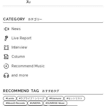
ス」
CATEGORY
カテゴリー
News
Live Report
Interview
Column
Recommend Music
and more
RECOMMEND TAG
おすすめタグ
#Lantis
#ラブライブ！シリーズ
#Kiramune
#セットリスト
#MoooD Records
#UNIERA
#SUNRISE Music