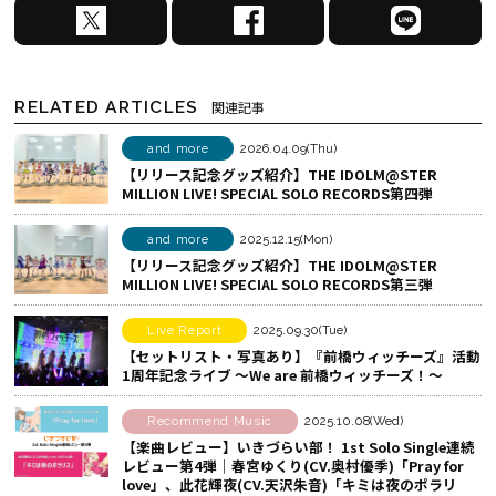
X
F
L
で
a
I
シ
c
N
ェ
e
E
RELATED ARTICLES
関連記事
ア
b
で
す
o
シ
and more
2026.04.09(Thu)
【リリース記念グッズ紹介】THE IDOLM@STER
る
o
ェ
MILLION LIVE! SPECIAL SOLO RECORDS第四弾
k
ア
で
す
and more
2025.12.15(Mon)
シ
る
【リリース記念グッズ紹介】THE IDOLM@STER
MILLION LIVE! SPECIAL SOLO RECORDS第三弾
ェ
ア
Live Report
2025.09.30(Tue)
す
【セットリスト・写真あり】『前橋ウィッチーズ』活動
る
1周年記念ライブ ～We are 前橋ウィッチーズ！～
Recommend Music
2025.10.08(Wed)
【楽曲レビュー】いきづらい部！ 1st Solo Single連続
レビュー第4弾│春宮ゆくり(CV.奥村優季)「Pray for
love」、此花輝夜(CV.天沢朱音)「キミは夜のポラリ