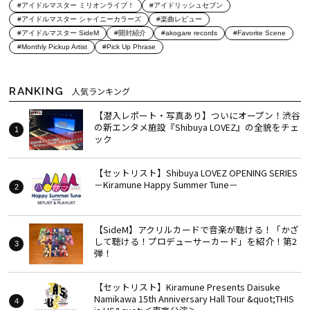
#アイドルマスター ミリオンライブ！
#アイドリッシュセブン
#アイドルマスター シャイニーカラーズ
#楽曲レビュー
#アイドルマスター SideM
#開封紹介
#akogare records
#Favorite Scene
#Monthly Pickup Artist
#Pick Up Phrase
RANKING
人気ランキング
【潜入レポート・写真あり】ついにオープン！渋谷
の新エンタメ施設『Shibuya LOVEZ』の全貌をチェ
ック
【セットリスト】Shibuya LOVEZ OPENING SERIES
－Kiramune Happy Summer Tune－
【SideM】アクリルカードで音楽が聴ける！「かざ
して聴ける！プロデューサーカード」を紹介！第2
弾！
【セットリスト】Kiramune Presents Daisuke
Namikawa 15th Anniversary Hall Tour &quot;THIS