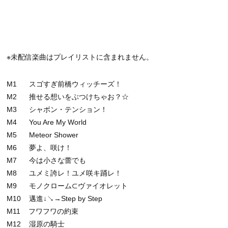
※未配信楽曲はプレイリストに含まれません。
M1 スゴすぎ前橋ウィッチーズ！
M2 推せる想いをぶつけちゃお？☆
M3 シャボン・テンション！
M4 You Are My World
M5 Meteor Shower
M6 夢よ、咲け！
M7 今は小さな蕾でも
M8 ユメミ誇レ！ユメ咲キ踊レ！
M9 モノクローム⊂ヴァイオレット
M10 邁進↓↘→Step by Step
M11 フワフワの約束
M12 湿原の騎士