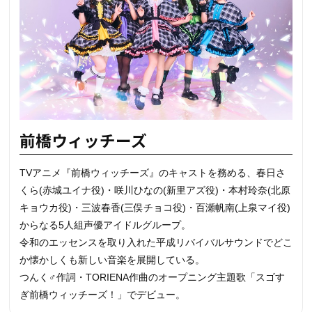
前橋ウィッチーズ
TVアニメ『前橋ウィッチーズ』のキャストを務める、春日さ
くら(赤城ユイナ役)・咲川ひなの(新里アズ役)・本村玲奈(北原
キョウカ役)・三波春香(三俣チョコ役)・百瀬帆南(上泉マイ役)
からなる5人組声優アイドルグループ。
令和のエッセンスを取り入れた平成リバイバルサウンドでどこ
か懐かしくも新しい音楽を展開している。
つんく♂作詞・TORIENA作曲のオープニング主題歌「スゴす
ぎ前橋ウィッチーズ！」でデビュー。