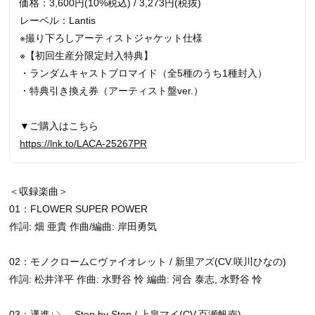
価格：3,600円(10%税込) / 3,273円(税抜)
レーベル：Lantis
※撮り下ろしアーティストジャケット仕様
※【初回生産分限定封入特典】
・ランダムキャストブロマイド（全5種のうち1種封入）
・特典引き換え券（アーティスト盤ver.）
▼ご購入はこちら
https://lnk.to/LACA-25267PR
＜収録楽曲＞
01：FLOWER SUPER POWER
作詞: 畑 亜貴 作曲/編曲: 岸田勇気
02：モノクローム⊂ヴァイオレット / 新里アズ(CV.咲川ひなの)
作詞: 松井洋平 作曲: 水野谷 怜 編曲: 河合 泰志, 水野谷 怜
03：邁進↓↘→Step by Step / 上泉マイ(CV.百瀬帆南)