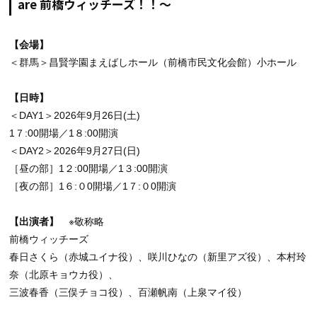
are 前橋ウィッチーズ！！～
【会場】
＜群馬＞昌賢学園まえばしホール（前橋市民文化会館）小ホール
【日時】
＜DAY1＞2026年9月26日(土)
1７:00開場／1８:00開演
＜DAY2＞2026年9月27日(日)
［昼の部］1２:00開場／1３:00開演
［夜の部］1６:０0開場／1７:０0開演
【出演者】
※敬称略
前橋ウィッチーズ
春日さくら（赤城ユイナ役）、咲川ひなの（新里アズ役）、本村玲
奈（北原キョウカ役）、
三波春香（三俣チョコ役）、百瀬帆南（上泉マイ役）