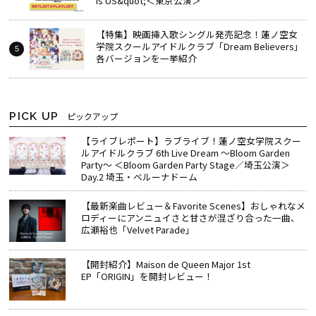
is US&quot;＜東京公演＞
【特集】映画挿入歌シングル発売記念！蓮ノ空女
学院スクールアイドルクラブ「Dream Believers」
各バージョンを一挙紹介
PICK UP
ピックアップ
【ライブレポート】ラブライブ！蓮ノ空女学院スクー
ルアイドルクラブ 6th Live Dream ～Bloom Garden
Party～ ＜Bloom Garden Party Stage／埼玉公演＞
Day.2 埼玉・ベルーナドーム
【最新楽曲レビュー＆Favorite Scenes】おしゃれなメ
ロディーにアンニュイさと甘さが混ざり合った一曲、
広瀬裕也「Velvet Parade」
【開封紹介】Maison de Queen Major 1st
EP「ORIGIN」を開封レビュー！