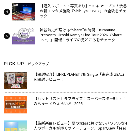
【潜入レポート・写真あり】ついにオープン！渋谷
の新エンタメ施設『Shibuya LOVEZ』の全貌をチェ
ック
神谷浩史が届ける“Share”の時間――「Kiramune
Presents Hiroshi Kamiya Live Tour 2026『Share
Live』」開催！ライブの見どころをチェック
PICK UP
ピックアップ
【開封紹介】LINKL PLANET 7th Single「未完成 ZEAL」
を開封レビュー！
【セットリスト】ラブライブ！スーパースター!! Liella!
のちゅーとりえらいぶ!! 2026
【最新楽曲レビュー】夏の太陽に負けないパワフルな4
人のボーカルが輝くサマーチューン、SparQlew「feel