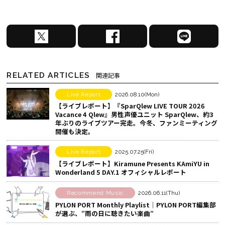
X
F
L
で
a
I
シ
c
N
ェ
e
E
RELATED ARTICLES
関連記事
ア
b
で
す
o
シ
Live Report
2026.08.10(Mon)
【ライブレポート】『SparQlew LIVE TOUR 2026
る
o
ェ
Vacance 4 Qlew』男性声優ユニット SparQlew、約3
k
ア
年ぶりのライブツアー完走。今冬、ファンミーティング
開催も決定。
で
す
シ
る
Live Report
2025.07.25(Fri)
ェ
【ライブレポート】Kiramune Presents KAmiYU in
ア
Wonderland 5 DAY.1 オフィシャルレポート
す
Recommend Music
2026.06.11(Thu)
る
PYLON PORT Monthly Playlist│PYLON PORT編集部
が選ぶ、”雨の日に聴きたい楽曲”