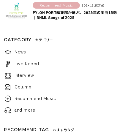
Recommend Music
2025.12.26(Fri)
PYLON PORT編集部が選ぶ、2025年の楽曲15選
│BNML Songs of 2025
CATEGORY
カテゴリー
News
Live Report
Interview
Column
Recommend Music
and more
RECOMMEND TAG
おすすめタグ