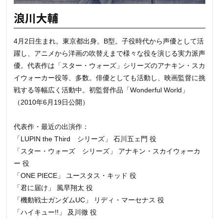
浪川大輔
4月2日生まれ。東京都出身。B型。子役時代から声優として活
躍し、アニメから洋画の吹替えまで様々な役を演じる実力派声
優。代表作は「スター・ウォーズ」シリーズのアナキン・スカ
イウォーカー役等、多数。俳優としても活動し、映画監督に挑
戦する等幅広く活動中。初監督作品「Wonderful World」
（2010年6月19日公開）
代表作・最近の出演作：
「LUPIN the Third シリーズ」 石川五ェ門 役
「スター・ウォーズ シリーズ」 アナキン・スカイウォーカ
ー 役
「ONE PIECE」 ユースタス・キッド 役
「君に届け」 風早翔太 役
「機動戦士ガンダムUC」 リディ・マーセナス 役
「ハイキュー!!」 及川徹 役