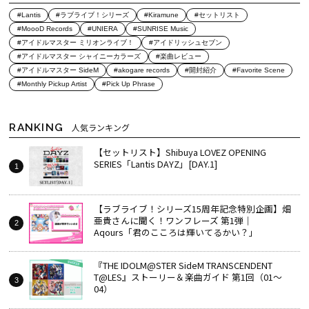
#Lantis
#ラブライブ！シリーズ
#Kiramune
#セットリスト
#MoooD Records
#UNIERA
#SUNRISE Music
#アイドルマスター ミリオンライブ！
#アイドリッシュセブン
#アイドルマスター シャイニーカラーズ
#楽曲レビュー
#アイドルマスター SideM
#akogare records
#開封紹介
#Favorite Scene
#Monthly Pickup Artist
#Pick Up Phrase
RANKING
人気ランキング
【セットリスト】Shibuya LOVEZ OPENING
SERIES「Lantis DAYZ」[DAY.1]
【ラブライブ！シリーズ15周年記念特別企画】畑
亜貴さんに聞く！ワンフレーズ 第1弾｜
Aqours「君のこころは輝いてるかい？」
『THE IDOLM@STER SideM TRANSCENDENT
T@LES』ストーリー＆楽曲ガイド 第1回（01～
04）