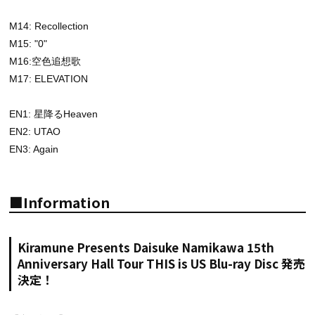
M14: Recollection
M15: "0"
M16:空色追想歌
M17: ELEVATION
EN1: 星降るHeaven
EN2: UTAO
EN3: Again
■Information
Kiramune Presents Daisuke Namikawa 15th
Anniversary Hall Tour THIS is US Blu-ray Disc 発売
決定！