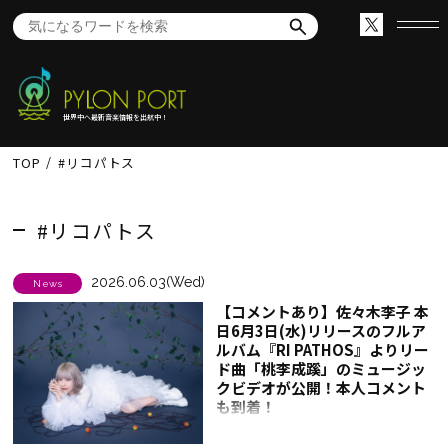
世界中へ最新音楽情報を出航中！
TOP
#リコパトス
#リコパトス
2026.06.03(Wed)
News
【コメントあり】佐々木李子 本
日6月3日(水)リリースのフルア
ルバム『RI PATHOS』よりリー
ド曲「桃李成蹊」のミュージッ
クビデオが公開！本人コメント
も到着！