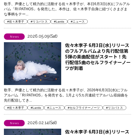
歌手、声優として精力的に活動する佐々木李子が、本日6月3日(水)にフルアル
バム「RI PATHOS」を発売した。本作は、佐々木李子自身に紐づくさまざま
な事柄をテー...
#佐々木李子
#リコパトス
#Lantis
#ニュース
2026.05.09(Sat)
News
佐々木李子 6月3日(水)リリース
のフルアルバムより先行配信第
5弾の楽曲配信がスタート！先
行配信5曲のセルフライナーノー
ツが到着
歌手、声優として精力的に活動する佐々木李子が、2026年6月3日(水)にフル
アルバム「RI PATHOS」を発売する。1月より5カ月連続でアルバム収録曲を
先行配信してき...
#佐々木李子
#Lantis
#ニュース
#セルフライナーノーツ
#リコパトス
2026.02.14(Sat)
News
佐々木李子 6月3日(水)リリース