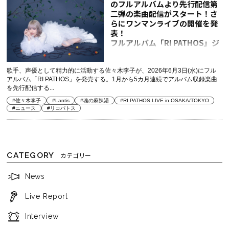
のフルアルバムより先行配信第
二弾の楽曲配信がスタート！さ
らにワンマンライブの開催を発
表！
フルアルバム「RI PATHOS」ジ
ャケ写＆新アー写も解禁
歌手、声優として精力的に活動する佐々木李子が、2026年6月3日(水)にフル
アルバム「RI PATHOS」を発売する。1月から5カ月連続でアルバム収録楽曲
を先行配信する...
#佐々木李子
#Lantis
#魂の麻辣湯
#RI PATHOS LIVE in OSAKA/TOKYO
#ニュース
#リコパトス
CATEGORY
カテゴリー
News
Live Report
Interview