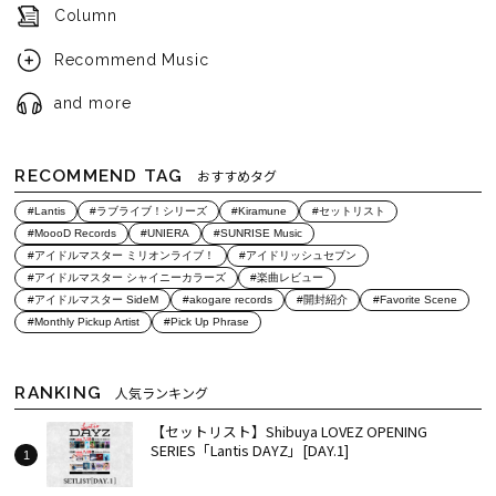
Column
Recommend Music
and more
RECOMMEND TAG
おすすめタグ
#Lantis
#ラブライブ！シリーズ
#Kiramune
#セットリスト
#MoooD Records
#UNIERA
#SUNRISE Music
#アイドルマスター ミリオンライブ！
#アイドリッシュセブン
#アイドルマスター シャイニーカラーズ
#楽曲レビュー
#アイドルマスター SideM
#akogare records
#開封紹介
#Favorite Scene
#Monthly Pickup Artist
#Pick Up Phrase
RANKING
人気ランキング
【セットリスト】Shibuya LOVEZ OPENING
SERIES「Lantis DAYZ」[DAY.1]