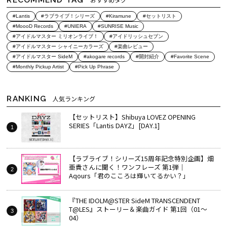
#Lantis
#ラブライブ！シリーズ
#Kiramune
#セットリスト
#MoooD Records
#UNIERA
#SUNRISE Music
#アイドルマスター ミリオンライブ！
#アイドリッシュセブン
#アイドルマスター シャイニーカラーズ
#楽曲レビュー
#アイドルマスター SideM
#akogare records
#開封紹介
#Favorite Scene
#Monthly Pickup Artist
#Pick Up Phrase
RANKING
人気ランキング
【セットリスト】Shibuya LOVEZ OPENING
SERIES「Lantis DAYZ」[DAY.1]
【ラブライブ！シリーズ15周年記念特別企画】畑
亜貴さんに聞く！ワンフレーズ 第1弾｜
Aqours「君のこころは輝いてるかい？」
『THE IDOLM@STER SideM TRANSCENDENT
T@LES』ストーリー＆楽曲ガイド 第1回（01～
04）