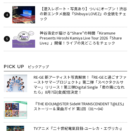
【潜入レポート・写真あり】ついにオープン！渋谷
の新エンタメ施設『Shibuya LOVEZ』の全貌をチェ
ック
神谷浩史が届ける“Share”の時間――「Kiramune
Presents Hiroshi Kamiya Live Tour 2026『Share
Live』」開催！ライブの見どころをチェック
PICK UP
ピックアップ
RE-GE 新アーティスト写真解禁！『RE-GEと過ごすファ
ーストサマープロジェクト』第二弾「スペクタクルサ
マー」リリース！第三弾Digital Single「君の隣になれ
たら」8月7日(金)配信決定！
『THE IDOLM@STER SideM TRANSCENDENT T@LES』
ストーリー＆楽曲ガイド 第1回（01～04）
TVアニメ『二十世紀電氣目録-ユーレカ・エヴリカ-』