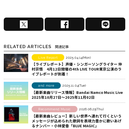
X
F
L
で
a
I
シ
c
N
ェ
e
E
RELATED ARTICLES
関連記事
ア
b
で
す
o
シ
Live Report
2025.04.14(Mon)
【ライブレポート】声優・シンガーソングライター 仲
る
o
ェ
村宗悟 4月12日開催の4th LIVE TOUR東京公演のラ
k
ア
イブレポートが到着！
で
す
シ
る
and more
2025.11.04(Tue)
【最新楽曲リリース情報】Bandai Namco Music Live
ェ
2025年10月27日～2025年11月02日
ア
す
Recommend Music
2026.06.25(Thu)
る
【最新楽曲レビュー】新しい世界へ連れて行くという
メッセージが込められた歌詞を表現力豊かに歌いあげ
るナンバー・小林愛香「BLUE MAGIC」