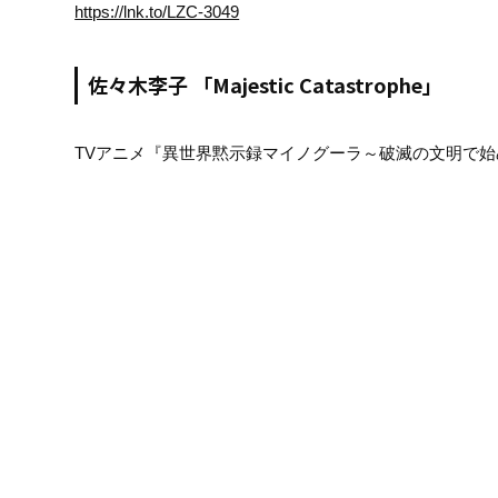
https://lnk.to/LZC-3049
佐々木李子 「Majestic Catastrophe」
TVアニメ『異世界黙示録マイノグーラ～破滅の文明で始