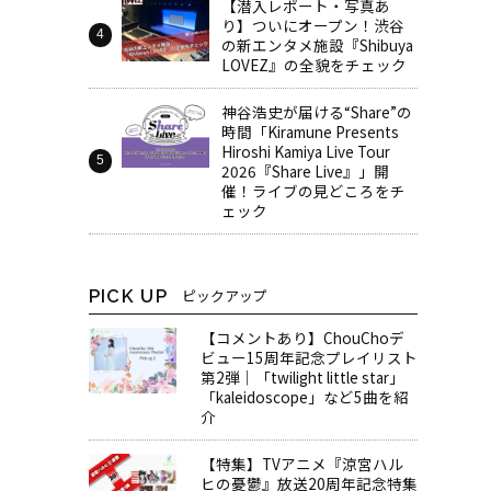
【潜入レポート・写真あ
り】ついにオープン！渋谷
の新エンタメ施設『Shibuya
LOVEZ』の全貌をチェック
神谷浩史が届ける“Share”の
時間――「Kiramune Presents
Hiroshi Kamiya Live Tour
2026『Share Live』」開
催！ライブの見どころをチ
ェック
PICK UP
ピックアップ
【コメントあり】ChouChoデ
ビュー15周年記念プレイリスト
第2弾｜「twilight little star」
「kaleidoscope」など5曲を紹
介
【特集】TVアニメ『涼宮ハル
ヒの憂鬱』放送20周年記念特集