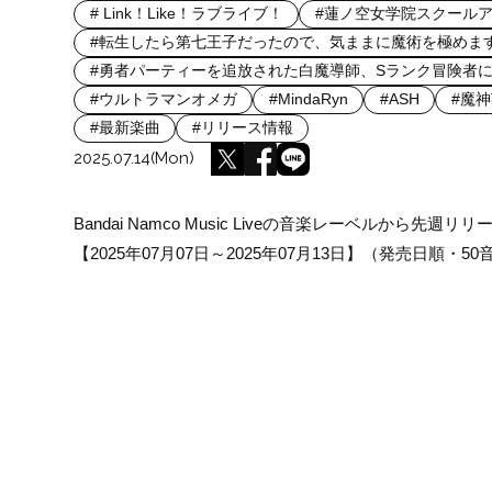
# Link！Like！ラブライブ！
#蓮ノ空女学院スクール
#転生したら第七王子だったので、気ままに魔術を極めま
#勇者パーティーを追放された白魔導師、Sランク冒険者に
#ウルトラマンオメガ
#MindaRyn
#ASH
#魔
#最新楽曲
#リリース情報
2025.07.14(Mon)
Bandai Namco Music Liveの音楽レーベルから先
【2025年07月07日～2025年07月13日】（発売日順・50