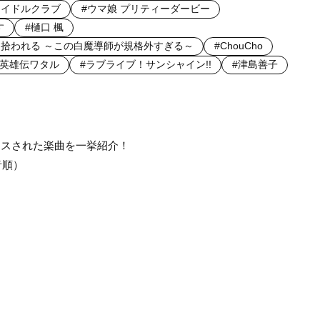
アイドルクラブ
#ウマ娘 プリティーダービー
す
#樋口 楓
拾われる ～この白魔導師が規格外すぎる～
#ChouCho
神英雄伝ワタル
#ラブライブ！サンシャイン!!
#津島善子
週リリースされた楽曲を一挙紹介！
音順）