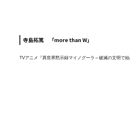
寺島拓篤 「more than W」
TVアニメ『異世界黙示録マイノグーラ～破滅の文明で始