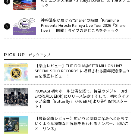
の新エンタメ施設『Shibuya LOVEZ』の全貌をチェ
ック
神谷浩史が届ける“Share”の時間――「Kiramune
Presents Hiroshi Kamiya Live Tour 2026『Share
Live』」開催！ライブの見どころをチェック
PICK UP
ピックアップ
【楽曲レビュー】THE IDOLM@STER MILLION LIVE!
SPECIAL SOLO RECORDS に収録される周年記念楽曲9
曲を徹底レビュー！
INUWASI 初のホール公演を経て、待望のメジャー3rd
EPが9月16日(水)にリリース決定！そして、初のタイア
ップ楽曲「Butterfly」7月6日(月)より先行配信スター
ト！
【最新楽曲レビュー】広がりと同時に深みへと落ちて
いくような複雑な世界観を思わせるナンバー、秘めご
と「リンネ」