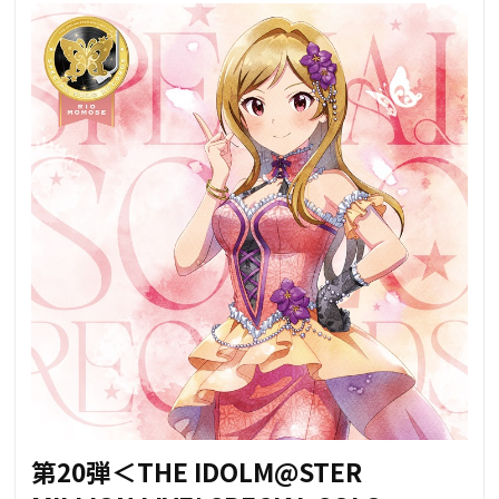
第20弾＜THE IDOLM@STER