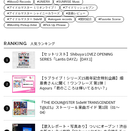
#MoooD Records
#UNIERA
#SUNRISE Music
#アイドルマスター ミリオンライブ！
#アイドリッシュセブン
#アイドルマスター シャイニーカラーズ
#楽曲レビュー
#アイドルマスター SideM
#akogare records
#開封紹介
#Favorite Scene
#Monthly Pickup Artist
#Pick Up Phrase
RANKING
人気ランキング
【セットリスト】Shibuya LOVEZ OPENING
SERIES「Lantis DAYZ」[DAY.1]
【ラブライブ！シリーズ15周年記念特別企画】畑
亜貴さんに聞く！ワンフレーズ 第1弾｜
Aqours「君のこころは輝いてるかい？」
『THE IDOLM@STER SideM TRANSCENDENT
T@LES』ストーリー＆楽曲ガイド 第1回（01～
04）
【潜入レポート・写真あり】ついにオープン！渋谷