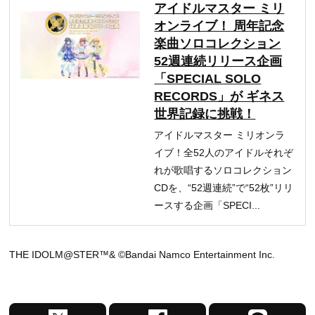
アイドルマスター ミリ
オンライブ！ 周年記念
楽曲ソロコレクション
52週連続リリース企画
「SPECIAL SOLO
RECORDS」が ギネス
世界記録に挑戦！
アイドルマスター ミリオンラ
イブ！全52人のアイドルそれぞ
れが歌唱するソロコレクション
CDを、“52週連続”で“52枚”リリ
ースする企画「SPECI...
THE IDOLM@STER™& ©Bandai Namco Entertainment Inc.
X
F
L