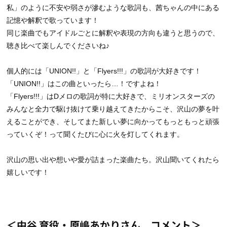
私」のように不安や弱さが滲むような歌詞も、茜ちゃんの中にある
記憶や解釈で歌っています！
同じ楽曲でもアイドルごとに解釈や表現の方向も違うと思うので、
聴き比べて楽しんでくださいね♪
個人的には「UNION!!」と「Flyers!!!」の歌詞が大好きです！
「UNION!!」はこの曲といったら…！ですよね！
「Flyers!!!」はDメロの歌詞が特に大好きで、ミリオンスターズの
みんなと全力で駆け抜けて乗り越えてきたからこそ、沢山の夢を叶
えることができ、そしてまた新しい夢に向かってもっともっと頑張
っていくぞ！って聞くたびに心に火を灯してくれます。
沢山の思い出や想いや愛が詰まった楽曲たち。沢山聞いてくれたら
嬉しいです！
＜中谷 育役・原嶋あかりさん コメント＞