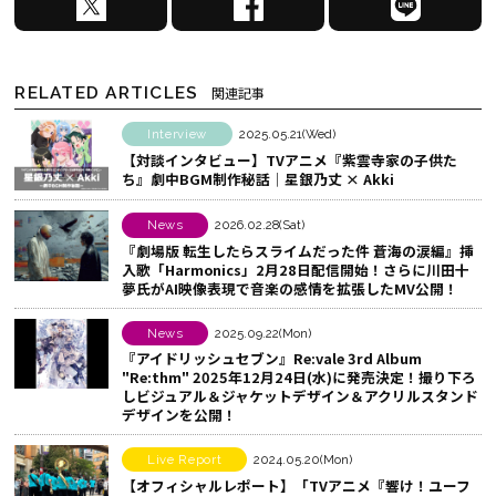
で
a
I
シ
c
N
ェ
e
E
RELATED ARTICLES
関連記事
ア
b
で
す
o
シ
Interview
2025.05.21(Wed)
【対談インタビュー】TVアニメ『紫雲寺家の子供た
る
o
ェ
ち』劇中BGM制作秘話│星銀乃丈 × Akki
k
ア
で
す
News
2026.02.28(Sat)
シ
る
『劇場版 転生したらスライムだった件 蒼海の涙編』挿
入歌「Harmonics」2月28日配信開始！さらに川田十
ェ
夢氏がAI映像表現で音楽の感情を拡張したMV公開！
ア
す
News
2025.09.22(Mon)
る
『アイドリッシュセブン』Re:vale 3rd Album
"Re:thm" 2025年12月24日(水)に発売決定！撮り下ろ
しビジュアル＆ジャケットデザイン＆アクリルスタンド
デザインを公開！
Live Report
2024.05.20(Mon)
【オフィシャルレポート】「TVアニメ『響け！ユーフ