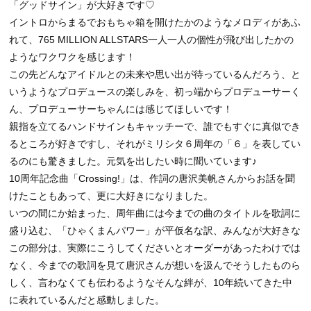
「グッドサイン」が大好きです♡
イントロからまるでおもちゃ箱を開けたかのようなメロディがあふ
れて、765 MILLION ALLSTARS一人一人の個性が飛び出したかの
ようなワクワクを感じます！
この先どんなアイドルとの未来や思い出が待っているんだろう、と
いうようなプロデュースの楽しみを、初っ端からプロデューサーく
ん、プロデューサーちゃんには感じてほしいです！
親指を立てるハンドサインもキャッチーで、誰でもすぐに真似でき
るところが好きですし、それがミリシタ６周年の「６」を表してい
るのにも驚きました。元気を出したい時に聞いています♪
10周年記念曲「Crossing!」は、作詞の唐沢美帆さんからお話を聞
けたこともあって、更に大好きになりました。
いつの間にか始まった、周年曲には今までの曲のタイトルを歌詞に
盛り込む、「ひゃくまんパワー」が平仮名な訳、みんなが大好きな
この部分は、実際にこうしてくださいとオーダーがあったわけでは
なく、今までの歌詞を見て唐沢さんが想いを汲んでそうしたものら
しく、言わなくても伝わるようなそんな絆が、10年続いてきた中
に表れているんだと感動しました。