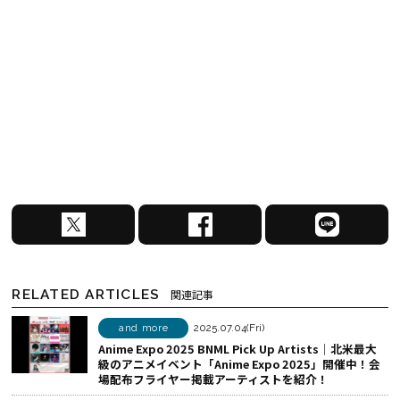
X
F
L
で
a
I
シ
c
N
ェ
e
E
RELATED ARTICLES
関連記事
ア
b
で
す
o
シ
and more
2025.07.04(Fri)
Anime Expo 2025 BNML Pick Up Artists│北米最大
る
o
ェ
級のアニメイベント「Anime Expo 2025」開催中！会
k
ア
場配布フライヤー掲載アーティストを紹介！
で
す