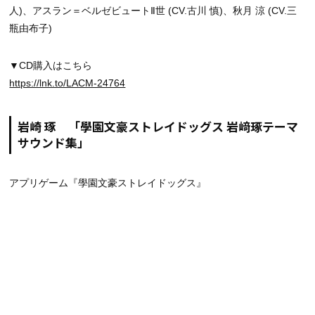
人)、アスラン＝ベルゼビュートⅡ世 (CV.古川 慎)、秋月 涼 (CV.三
瓶由布子)
▼CD購入はこちら
https://lnk.to/LACM-24764
岩崎 琢 「學園文豪ストレイドッグス 岩﨑琢テーマ
サウンド集」
アプリゲーム『學園文豪ストレイドッグス』