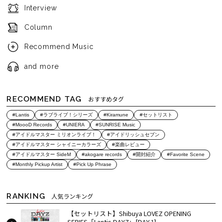
Interview
Column
Recommend Music
and more
RECOMMEND TAG
おすすめタグ
#Lantis
#ラブライブ！シリーズ
#Kiramune
#セットリスト
#MoooD Records
#UNIERA
#SUNRISE Music
#アイドルマスター ミリオンライブ！
#アイドリッシュセブン
#アイドルマスター シャイニーカラーズ
#楽曲レビュー
#アイドルマスター SideM
#akogare records
#開封紹介
#Favorite Scene
#Monthly Pickup Artist
#Pick Up Phrase
RANKING
人気ランキング
【セットリスト】Shibuya LOVEZ OPENING
SERIES「Lantis DAYZ」[DAY.1]