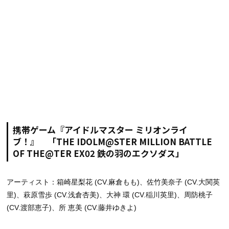
携帯ゲーム『アイドルマスター ミリオンライ
ブ！』 「THE IDOLM@STER MILLION BATTLE
OF THE@TER EX02 鉄の羽のエクソダス」
アーティスト：箱崎星梨花 (CV.麻倉もも)、佐竹美奈子 (CV.大関英
里)、萩原雪歩 (CV.浅倉杏美)、大神 環 (CV.稲川英里)、周防桃子
(CV.渡部恵子)、所 恵美 (CV.藤井ゆきよ)