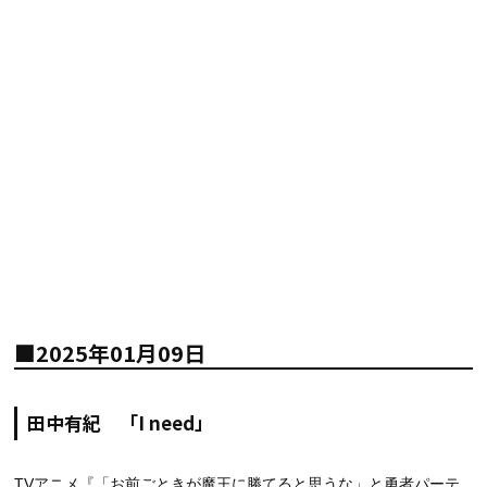
■2025年01月09日
田中有紀 「I need」
TVアニメ『「お前ごときが魔王に勝てると思うな」と勇者パーテ