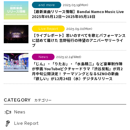
シ
る
and more
2025.05.19(Mon)
【最新楽曲リリース情報】Bandai Namco Music Live
ェ
2025年05月12日～2025年05月18日
ア
す
Live Report
2025.09.01(Mon)
る
【ライブレポート】思いのすべてを歌とパフォーマンス
に詰めて届けた 吉野裕行の待望のアニバーサリーライ
ブ
News
2025.12.24(Wed)
「じん」・「りたお」・「水島精二」など豪華制作陣
が参画 YouTubeピクチャードラマ『渋谷反転』が月2
月中旬公開決定！ テーマソングとなるSZNOの新曲
『欲しい』が12月24日（水）デジタルリリース
CATEGORY
カテゴリー
News
Live Report