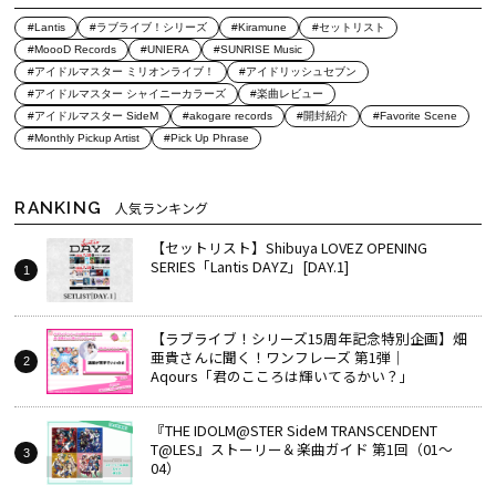
#Lantis
#ラブライブ！シリーズ
#Kiramune
#セットリスト
#MoooD Records
#UNIERA
#SUNRISE Music
#アイドルマスター ミリオンライブ！
#アイドリッシュセブン
#アイドルマスター シャイニーカラーズ
#楽曲レビュー
#アイドルマスター SideM
#akogare records
#開封紹介
#Favorite Scene
#Monthly Pickup Artist
#Pick Up Phrase
RANKING
人気ランキング
【セットリスト】Shibuya LOVEZ OPENING
SERIES「Lantis DAYZ」[DAY.1]
【ラブライブ！シリーズ15周年記念特別企画】畑
亜貴さんに聞く！ワンフレーズ 第1弾｜
Aqours「君のこころは輝いてるかい？」
『THE IDOLM@STER SideM TRANSCENDENT
T@LES』ストーリー＆楽曲ガイド 第1回（01～
04）