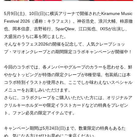
5月9日(土)、10日(日)に横浜アリーナで開催されたKiramune Music
Festival 2026（通称：キラフェス）。神谷浩史、浪川大輔、柿原徹
也、岡本信彦、吉野裕行、SparQlew、江口拓也、IXISが出演し、
大盛況のうちに幕を閉じました。
そんなキラフェス2026の開催を記念して、人気クレープショッ
プ・マリオンクレープとの期間限定コラボキャンペーンが開催中！
今回のコラボでは、各メンバーやグループのカラーを思わせる、鮮
やかなトッピングが特徴の限定クレープが8種登場。包装紙には本
コラボ特別イラストが使用され、ここでしか味わえないスペシャル
メニューをお楽しみいただけます。
さらに、コラボクレープをご購入いただいた方には、オリジナルア
クリルキーホルダーや限定イラストカードなどの特典をプレゼン
ト。ファン必見の限定アイテムです。
キャンペーン期間は5月24日(日)まで。数量限定の特典もあるた
め、気になる方はぜひお早めにご来店ください。