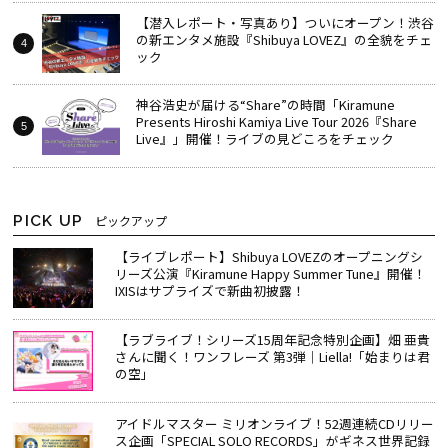
【潜入レポート・写真あり】ついにオープン！渋谷
の新エンタメ施設『Shibuya LOVEZ』の全貌をチェ
ック
神谷浩史が届ける“Share”の時間――「Kiramune
Presents Hiroshi Kamiya Live Tour 2026『Share
Live』」開催！ライブの見どころをチェック
PICK UP
ピックアップ
【ライブレポート】Shibuya LOVEZのオープニングシ
リーズ公演『Kiramune Happy Summer Tune』開催！
IXISはサプライズで新曲初披露！
【ラブライブ！シリーズ15周年記念特別企画】畑 亜貴
さんに聞く！ワンフレーズ 第3弾｜Liella!「始まりは君
の空」
アイドルマスター ミリオンライブ！52週連続CDリリー
ス企画「SPECIAL SOLO RECORDS」がギネス世界記録