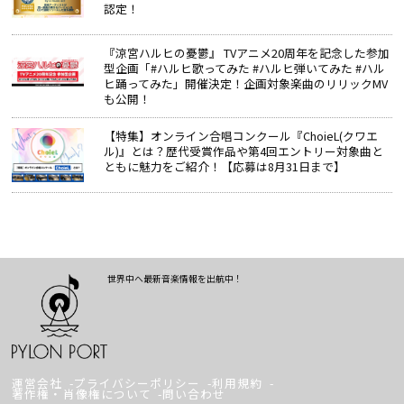
認定！
『涼宮ハルヒの憂鬱』 TVアニメ20周年を記念した参加
型企画「#ハルヒ歌ってみた #ハルヒ弾いてみた #ハル
ヒ踊ってみた」開催決定！企画対象楽曲のリリックMV
も公開！
【特集】オンライン合唱コンクール『ChoieL(クワエ
ル)』とは？歴代受賞作品や第4回エントリー対象曲と
ともに魅力をご紹介！【応募は8月31日まで】
世界中へ最新音楽情報を出航中！
運営会社
プライバシーポリシー
利用規約
著作権・肖像権について
問い合わせ