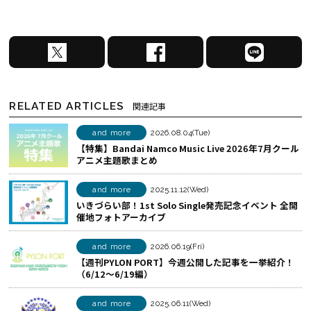
X
F
L
で
a
I
シ
c
N
ェ
e
E
RELATED ARTICLES
関連記事
ア
b
で
す
o
シ
and more
2026.08.04(Tue)
【特集】Bandai Namco Music Live 2026年7月クール
る
o
ェ
アニメ主題歌まとめ
k
ア
で
す
and more
2025.11.12(Wed)
シ
る
いきづらい部！1st Solo Single発売記念イベント 全開
催地フォトアーカイブ
ェ
ア
and more
2026.06.19(Fri)
す
【週刊PYLON PORT】今週公開した記事を一挙紹介！
る
（6/12～6/19編）
and more
2025.06.11(Wed)