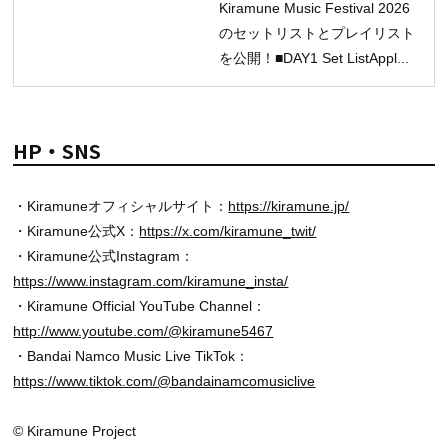
Kiramune Music Festival 2026
のセットリストとプレイリスト
を公開！■DAY1 Set ListAppl...
HP・SNS
・Kiramuneオフィシャルサイト：
https://kiramune.jp/
・Kiramune公式X：
https://x.com/kiramune_twit/
・Kiramune公式Instagram：
https://www.instagram.com/kiramune_insta/
・Kiramune Official YouTube Channel：
http://www.youtube.com/@kiramune5467
・Bandai Namco Music Live TikTok：
https://www.tiktok.com/@bandainamcomusiclive
© Kiramune Project