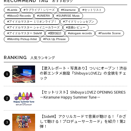
RECOMMEND TAG
おすすめタグ
#Lantis
#ラブライブ！シリーズ
#Kiramune
#セットリスト
#MoooD Records
#UNIERA
#SUNRISE Music
#アイドルマスター ミリオンライブ！
#アイドリッシュセブン
#アイドルマスター シャイニーカラーズ
#楽曲レビュー
#アイドルマスター SideM
#開封紹介
#akogare records
#Favorite Scene
#Monthly Pickup Artist
#Pick Up Phrase
RANKING
人気ランキング
【潜入レポート・写真あり】ついにオープン！渋谷
の新エンタメ施設『Shibuya LOVEZ』の全貌をチェ
ック
【セットリスト】Shibuya LOVEZ OPENING SERIES
－Kiramune Happy Summer Tune－
【SideM】アクリルカードで音楽が聴ける！「かざ
して聴ける！プロデューサーカード」を紹介！第2
弾！