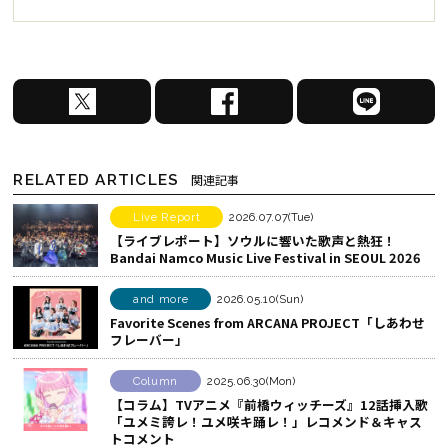
X
F
L
で
a
I
シ
c
N
ェ
e
E
RELATED ARTICLES
関連記事
ア
b
で
す
o
シ
Live Report
2026.07.07(Tue)
【ライブレポート】ソウルに響いた歌声と熱狂！
る
o
ェ
Bandai Namco Music Live Festival in SEOUL 2026
k
ア
で
す
and more
2026.05.10(Sun)
シ
る
Favorite Scenes from ARCANA PROJECT「しあわせ
フレーバー」
ェ
ア
Column
2025.06.30(Mon)
す
【コラム】TVアニメ『前橋ウィッチーズ』12話挿入歌
る
「ユメミ誇レ！ユメ咲キ踊レ！」レコメンド＆キャス
トコメント