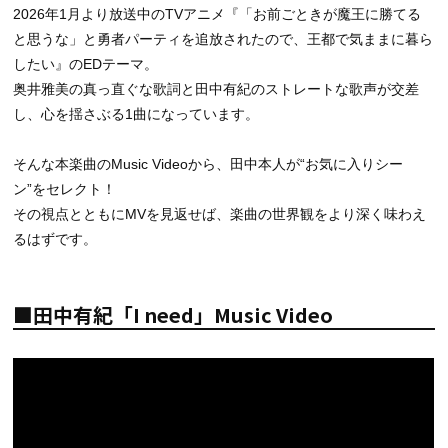
2026年1月より放送中のTVアニメ『「お前ごときが魔王に勝てる
と思うな」と勇者パーティを追放されたので、王都で気ままに暮ら
したい』のEDテーマ。
奥井雅美の真っ直ぐな歌詞と田中有紀のストレートな歌声が交差
し、心を揺さぶる1曲になっています。
そんな本楽曲のMusic Videoから、田中本人が“お気に入りシー
ン”をセレクト！
その視点とともにMVを見返せば、楽曲の世界観をより深く味わえ
るはずです。
■田中有紀「I need」Music Video