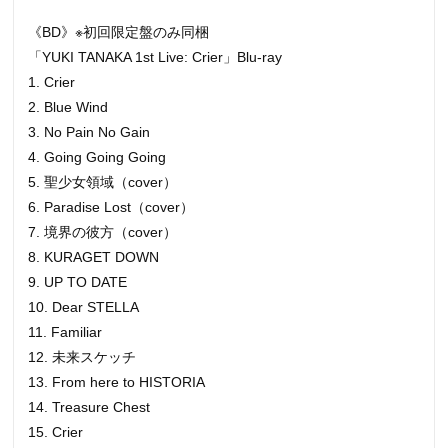
《BD》※初回限定盤のみ同梱
「YUKI TANAKA 1st Live: Crier」Blu-ray
1. Crier
2. Blue Wind
3. No Pain No Gain
4. Going Going Going
5. 聖少女領域（cover）
6. Paradise Lost（cover）
7. 境界の彼方（cover）
8. KURAGET DOWN
9. UP TO DATE
10. Dear STELLA
11. Familiar
12. 未来スケッチ
13. From here to HISTORIA
14. Treasure Chest
15. Crier