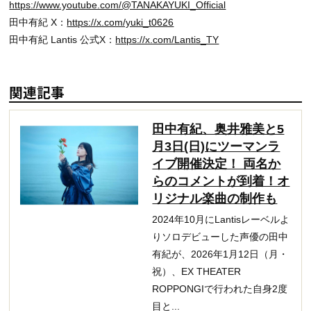
https://www.youtube.com/@TANAKAYUKI_Official
田中有紀 X：
https://x.com/yuki_t0626
田中有紀 Lantis 公式X：
https://x.com/Lantis_TY
関連記事
田中有紀、奥井雅美と5
月3日(日)にツーマンラ
イブ開催決定！ 両名か
らのコメントが到着！オ
リジナル楽曲の制作も
2024年10月にLantisレーベルよ
りソロデビューした声優の田中
有紀が、2026年1月12日（月・
祝）、EX THEATER
ROPPONGIで行われた自身2度
目と...