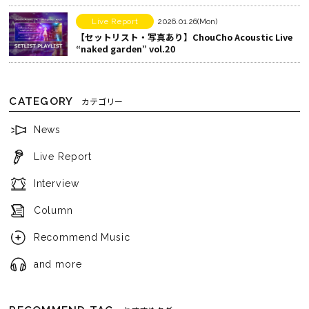
Live Report
2026.01.26(Mon)
【セットリスト・写真あり】ChouCho Acoustic Live
“naked garden” vol.20
CATEGORY
カテゴリー
News
Live Report
Interview
Column
Recommend Music
and more