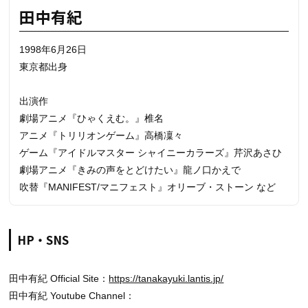
田中有紀
1998年6月26日
東京都出身
出演作
劇場アニメ『ひゃくえむ。』椎名
アニメ『トリリオンゲーム』高橋凜々
ゲーム『アイドルマスター シャイニーカラーズ』芹沢あさひ
劇場アニメ『きみの声をとどけたい』龍ノ口かえで
吹替『MANIFEST/マニフェスト』オリーブ・ストーン など
HP・SNS
田中有紀 Official Site：
https://tanakayuki.lantis.jp/
田中有紀 Youtube Channel：