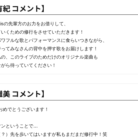
有紀 コメント】
ntisの先輩方のお力をお借りして、
ていくための修行をさせていただきます！
パワフルな歌とパフォーマンスに食らいつきながら、
持ってみなさんの背中を押す歌をお届けします！
私の、このライブのためだけのオリジナル楽曲も
ながら待っていてください！
雅美 コメント】
開催おめでとうございます！
マンということで…
（？）先を歩いてはいますが私もまだまだ修行中！笑