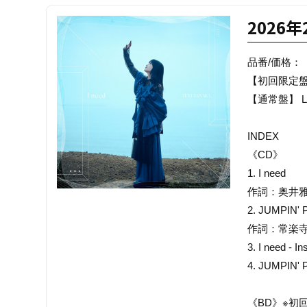
2026
品番/価格：
【初回限定盤】LA
【通常盤】 LAC
INDEX
《CD》
1. I need
作詞：奥井
2. JUMPIN'
作詞：常楽
3. I need - In
4. JUMPIN' 
《BD》※初