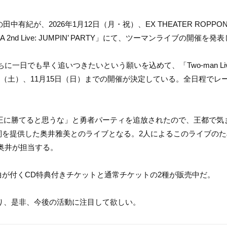
田中有紀が、2026年1月12日（月・祝）、EX THEATER ROPPON
2nd Live: JUMPIN’ PARTY」にて、ツーマンライブの開催を発
日でも早く追いつきたいという願いを込めて、「Two-man Liv
日（土）、11月15日（日）までの開催が決定している。全日程でレ
魔王に勝てると思うな」と勇者パーティを追放されたので、王都で気
歌詞を提供した奥井雅美とのライブとなる。2人によるこのライブの
奥井が担当する。
楽曲が付くCD特典付きチケットと通常チケットの2種が販売中だ。
えており、是非、今後の活動に注目して欲しい。