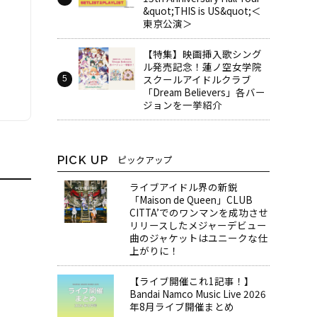
&quot;THIS is US&quot;＜
東京公演＞
【特集】映画挿入歌シング
ル発売記念！蓮ノ空女学院
スクールアイドルクラブ
「Dream Believers」各バー
ジョンを一挙紹介
PICK UP
ピックアップ
ライブアイドル界の新鋭
「Maison de Queen」CLUB
CITTA’でのワンマンを成功させ
リリースしたメジャーデビュー
曲のジャケットはユニークな仕
上がりに！
【ライブ開催これ1記事！】
Bandai Namco Music Live 2026
年8月ライブ開催まとめ