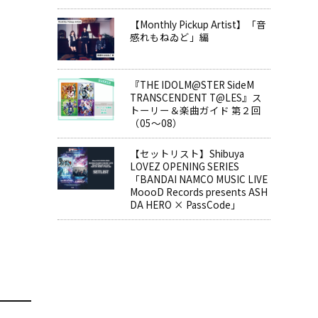
【Monthly Pickup Artist】「音
感れもねゐど」編
『THE IDOLM@STER SideM
TRANSCENDENT T@LES』ス
トーリー＆楽曲ガイド 第２回
（05～08）
【セットリスト】Shibuya
LOVEZ OPENING SERIES
「BANDAI NAMCO MUSIC LIVE
MoooD Records presents ASH
DA HERO × PassCode」