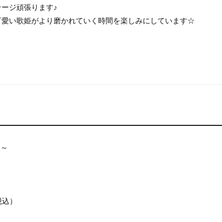
ージ頑張ります♪
可愛い歌姫がより磨かれていく時間を楽しみにしています☆
 ～
税込）