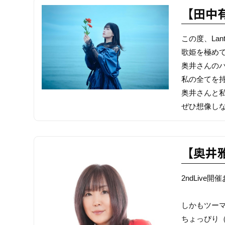
【田中
この度、La
歌姫を極め
奥井さんの
私の全てを
奥井さんと
ぜひ想像し
【奥井
2ndLive
しかもツー
ちょっぴり