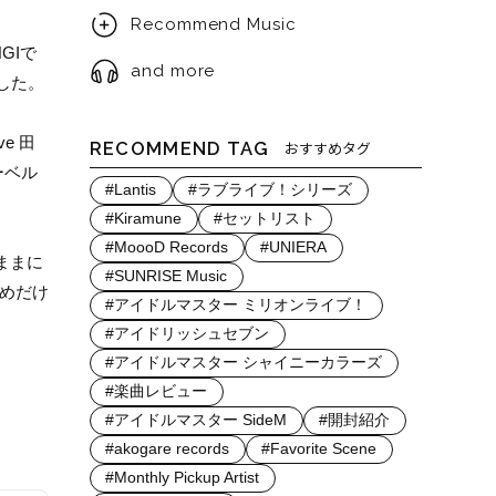
Recommend Music
GIで
and more
表した。
e 田
RECOMMEND TAG
おすすめタグ
ーベル
#Lantis
#ラブライブ！シリーズ
#Kiramune
#セットリスト
#MoooD Records
#UNIERA
ままに
#SUNRISE Music
ためだけ
#アイドルマスター ミリオンライブ！
#アイドリッシュセブン
#アイドルマスター シャイニーカラーズ
#楽曲レビュー
#アイドルマスター SideM
#開封紹介
#akogare records
#Favorite Scene
#Monthly Pickup Artist