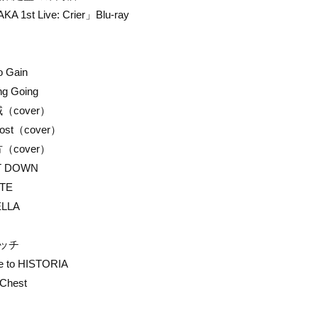
A 1st Live: Crier」Blu-ray
o Gain
ng Going
（cover）
 Lost（cover）
（cover）
T DOWN
ATE
ELLA
ケッチ
re to HISTORIA
 Chest