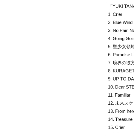
「YUKI TANAK
1. Crier
2. Blue Wind
3. No Pain N
4. Going Goi
5. 聖少女領域
6. Paradise
7. 境界の彼方
8. KURAGE
9. UP TO D
10. Dear ST
11. Familiar
12. 未来ス
13. From he
14. Treasure
15. Crier