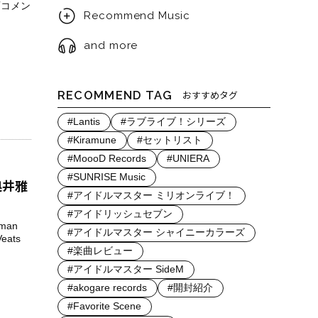
画コメン
Recommend Music
and more
RECOMMEND TAG
おすすめタグ
#Lantis
#ラブライブ！シリーズ
#Kiramune
#セットリスト
#MoooD Records
#UNIERA
#SUNRISE Music
奥井雅
#アイドルマスター ミリオンライブ！
#アイドリッシュセブン
man
#アイドルマスター シャイニーカラーズ
ats
#楽曲レビュー
#アイドルマスター SideM
#akogare records
#開封紹介
#Favorite Scene