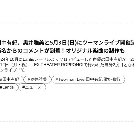
田中有紀、奥井雅美と5月3日(日)にツーマンライブ開催
両名からのコメントが到着！オリジナル楽曲の制作も
024年10月にLantisレーベルよりソロデビューした声優の田中有紀が、20
12日（月・祝）、EX THEATER ROPPONGIで行われた自身2度目と
ンライブ「Y...
#田中有紀
#奥井雅美
#Two-man Live 田中有紀 歌姫修行
#Lantis
#ニュース