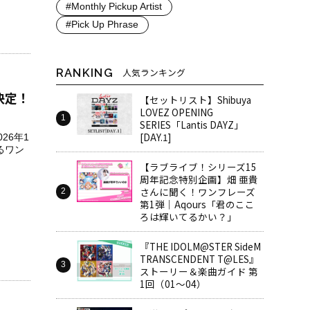
#Monthly Pickup Artist
#Pick Up Phrase
RANKING
人気ランキング
決定！
【セットリスト】Shibuya
LOVEZ OPENING
SERIES「Lantis DAYZ」
[DAY.1]
26年1
なるワン
【ラブライブ！シリーズ15
周年記念特別企画】畑 亜貴
さんに聞く！ワンフレーズ
第1弾｜Aqours「君のここ
ろは輝いてるかい？」
『THE IDOLM@STER SideM
TRANSCENDENT T@LES』
ストーリー＆楽曲ガイド 第
1回（01～04）