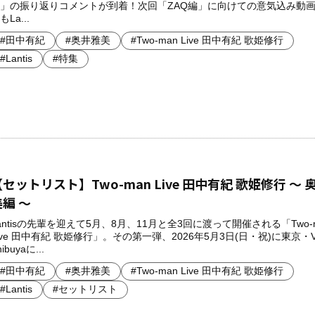
」の振り返りコメントが到着！次回「ZAQ編」に向けての意気込み動
もLa...
#田中有紀
#奥井雅美
#Two-man Live 田中有紀 歌姫修行
#Lantis
#特集
セットリスト】Two-man Live 田中有紀 歌姫修行 ～ 
美編 ～
antisの先輩を迎えて5月、8月、11月と全3回に渡って開催される「Two-
ive 田中有紀 歌姫修行」。その第一弾、2026年5月3日(日・祝)に東京・Ve
ibuyaに...
#田中有紀
#奥井雅美
#Two-man Live 田中有紀 歌姫修行
#Lantis
#セットリスト