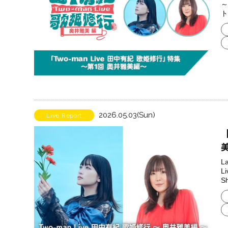
～
ト
2026.05.03(Sun)
Live Report
【
L
L
Sh