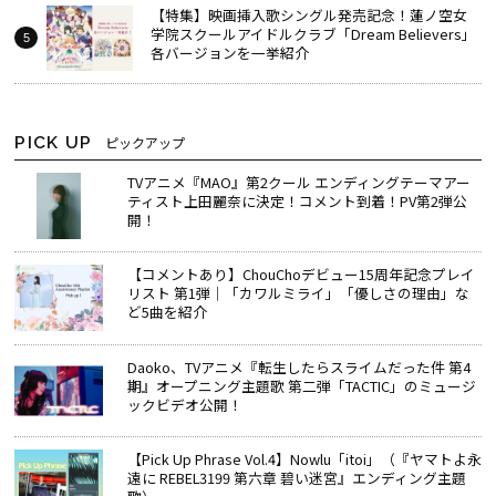
【特集】映画挿入歌シングル発売記念！蓮ノ空女
学院スクールアイドルクラブ「Dream Believers」
各バージョンを一挙紹介
PICK UP
ピックアップ
TVアニメ『MAO』第2クール エンディングテーマアー
ティスト上田麗奈に決定！コメント到着！PV第2弾公
開！
【コメントあり】ChouChoデビュー15周年記念プレイ
リスト 第1弾｜「カワルミライ」「優しさの理由」な
ど5曲を紹介
Daoko、TVアニメ『転生したらスライムだった件 第4
期』オープニング主題歌 第二弾「TACTIC」のミュージ
ックビデオ公開！
【Pick Up Phrase Vol.4】Nowlu「itoi」（『ヤマトよ永
遠に REBEL3199 第六章 碧い迷宮』エンディング主題