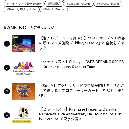
#アイドルマスター SideM
#開封紹介
#akogare records
#Favorite Scene
#Monthly Pickup Artist
#Pick Up Phrase
RANKING
人気ランキング
【潜入レポート・写真あり】ついにオープン！渋谷
の新エンタメ施設『Shibuya LOVEZ』の全貌をチェ
ック
【セットリスト】Shibuya LOVEZ OPENING SERIES
－Kiramune Happy Summer Tune－
【SideM】アクリルカードで音楽が聴ける！「かざ
して聴ける！プロデューサーカード」を紹介！第2
弾！
【セットリスト】Kiramune Presents Daisuke
Namikawa 15th Anniversary Hall Tour &quot;THIS
is US&quot;＜東京公演＞