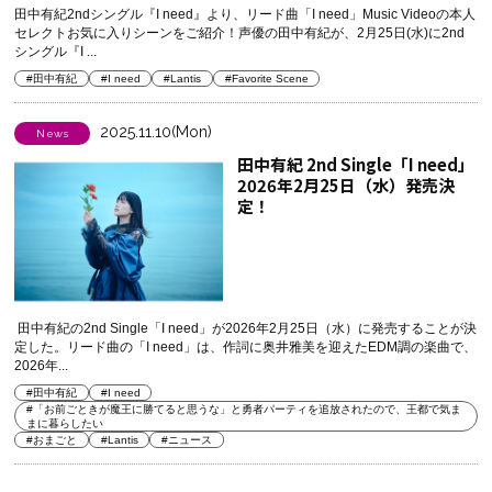
田中有紀2ndシングル『I need』より、リード曲「I need」Music Videoの本人
セレクトお気に入りシーンをご紹介！声優の田中有紀が、2月25日(水)に2nd
シングル『I ...
#田中有紀
#I need
#Lantis
#Favorite Scene
2025.11.10(Mon)
News
田中有紀 2nd Single「I need」
2026年2月25日（水）発売決
定！
田中有紀の2nd Single「I need」が2026年2月25日（水）に発売することが決
定した。リード曲の「I need」は、作詞に奥井雅美を迎えたEDM調の楽曲で、
2026年...
#田中有紀
#I need
#「お前ごときが魔王に勝てると思うな」と勇者パーティを追放されたので、王都で気ま
まに暮らしたい
#おまごと
#Lantis
#ニュース