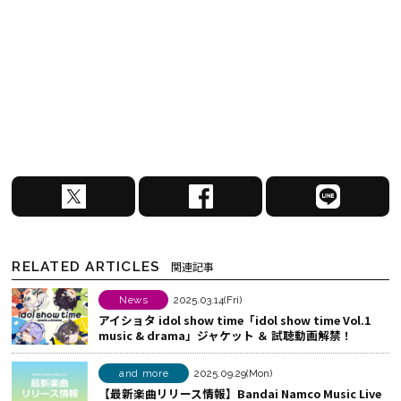
X
F
L
で
a
I
シ
c
N
ェ
e
E
RELATED ARTICLES
関連記事
ア
b
で
す
o
シ
News
2025.03.14(Fri)
アイショタ idol show time「idol show time Vol.1
る
o
ェ
music & drama」ジャケット ＆ 試聴動画解禁！
k
ア
で
す
and more
2025.09.29(Mon)
シ
る
【最新楽曲リリース情報】Bandai Namco Music Live