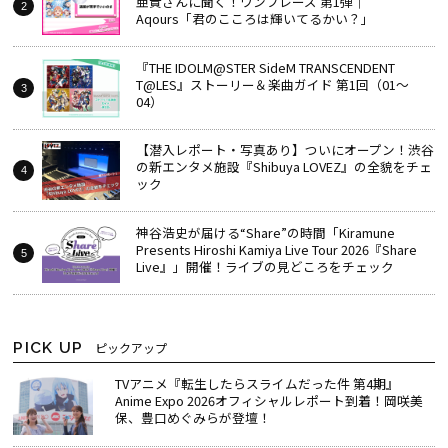
亜貴さんに聞く！ワンフレーズ 第1弾｜
Aqours「君のこころは輝いてるかい？」
『THE IDOLM@STER SideM TRANSCENDENT
T@LES』ストーリー＆楽曲ガイド 第1回（01～
04）
【潜入レポート・写真あり】ついにオープン！渋谷
の新エンタメ施設『Shibuya LOVEZ』の全貌をチェ
ック
神谷浩史が届ける“Share”の時間――「Kiramune
Presents Hiroshi Kamiya Live Tour 2026『Share
Live』」開催！ライブの見どころをチェック
PICK UP
ピックアップ
TVアニメ『転生したらスライムだった件 第4期』
Anime Expo 2026オフィシャルレポート到着！岡咲美
保、豊口めぐみらが登壇！