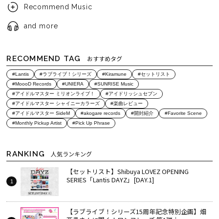
Recommend Music
and more
RECOMMEND TAG
おすすめタグ
#Lantis
#ラブライブ！シリーズ
#Kiramune
#セットリスト
#MoooD Records
#UNIERA
#SUNRISE Music
#アイドルマスター ミリオンライブ！
#アイドリッシュセブン
#アイドルマスター シャイニーカラーズ
#楽曲レビュー
#アイドルマスター SideM
#akogare records
#開封紹介
#Favorite Scene
#Monthly Pickup Artist
#Pick Up Phrase
RANKING
人気ランキング
【セットリスト】Shibuya LOVEZ OPENING
SERIES「Lantis DAYZ」[DAY.1]
【ラブライブ！シリーズ15周年記念特別企画】畑