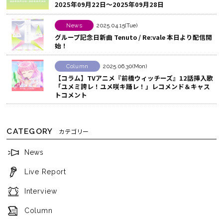
2025年09月22日～2025年09月28日
ェ
ア
News
2025.04.15(Tue)
す
グループ記念日新曲 Tenuto / Re:vale 本日より配信開
る
始！
Column
2025.06.30(Mon)
【コラム】TVアニメ『前橋ウィッチーズ』12話挿入歌
「ユメミ誇レ！ユメ咲キ踊レ！」レコメンド＆キャス
トコメント
CATEGORY
カテゴリー
News
Live Report
Interview
Column