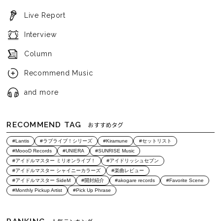
Live Report
Interview
Column
Recommend Music
and more
RECOMMEND TAG
おすすめタグ
#Lantis
#ラブライブ！シリーズ
#Kiramune
#セットリスト
#MoooD Records
#UNIERA
#SUNRISE Music
#アイドルマスター ミリオンライブ！
#アイドリッシュセブン
#アイドルマスター シャイニーカラーズ
#楽曲レビュー
#アイドルマスター SideM
#開封紹介
#akogare records
#Favorite Scene
#Monthly Pickup Artist
#Pick Up Phrase