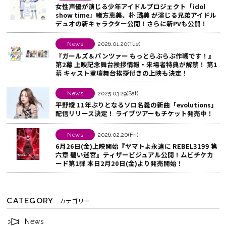
女性声優が演じる少年アイドルプロジェクト「idol
る
o
ェ
show time」緒方恵美、朴 璐美 が演じる兄弟アイドル
k
ア
デュオの新キャラクター公開！さらに新PVも公開！
で
す
シ
る
News
2026.01.20(Tue)
『ガールズ＆パンツァー もっとらぶらぶ作戦です！』
ェ
第2幕 上映記念舞台挨拶情報・来場者特典が解禁！ 第1
ア
幕 キャスト登壇舞台挨拶付きの上映も決定！
す
News
2025.03.29(Sat)
る
平野綾 11年ぶりとなるソロ名義の新曲「evolutions」
配信リリース決定！ ライブツアーもチケット発売中！
News
2026.02.20(Fri)
6月26日(金)上映開始『ヤマトよ永遠に REBEL3199 第
六章 碧い迷宮』ティザービジュアル公開！ムビチケカ
ード第1弾 本日2月20日(金)より発売開始！
CATEGORY
カテゴリー
News