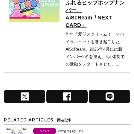
ふれるヒップホップナン
バー、
AiScReam「NEXT
CARD」
昨年「愛♡スクリ～ム！」でバ
イラルヒットを巻き起こした
AiScReam。2026年4月には新
メンバー2名を迎え、4人体制で
の活動をスタートさせた。...
X
F
L
で
a
I
シ
c
N
ェ
e
E
RELATED ARTICLES
関連記事
ア
b
で
す
o
シ
News
2025.04.15(Tue)