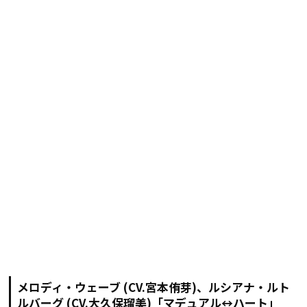
メロディ・ウェーブ (CV.宮本侑芽)、ルシアナ・ルト
ルバーグ (CV.大久保瑠美)「マデュアル↔ハート」