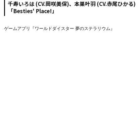
千寿いろは (CV.岡咲美保)、本巣叶羽 (CV.赤尾ひかる)
「Besties' Place!」
ゲームアプリ『ワールドダイスター 夢のステラリウム』