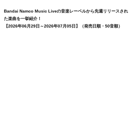
Bandai Namco Music Liveの音楽レーベルから先週リリースされ
た楽曲を一挙紹介！
【2026
年
06
月
29
日～
2026
年
07
月
05
日】（発売日順・
50
音順）