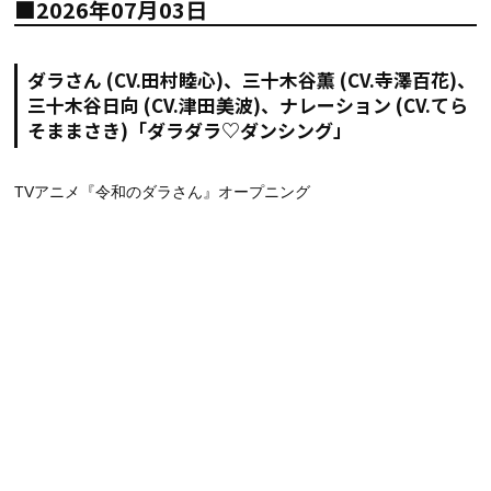
■2026年07月03日
ダラさん (CV.田村睦心)、三十木谷薫 (CV.寺澤百花)、
三十木谷日向 (CV.津田美波)、ナレーション (CV.てら
そままさき)「ダラダラ♡ダンシング」
TVアニメ『令和のダラさん』オープニング