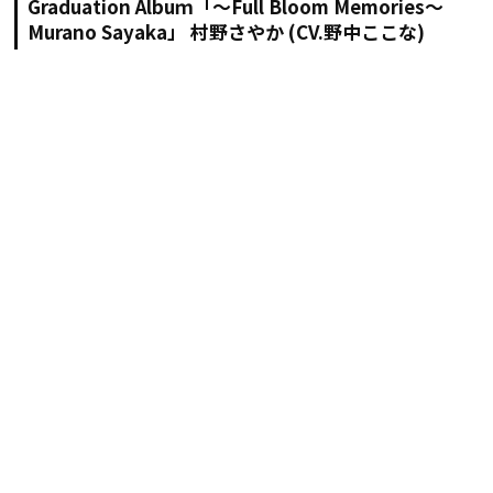
Graduation Albuｍ「～Full Bloom Memories～
Murano Sayaka」 村野さやか (CV.野中ここな)