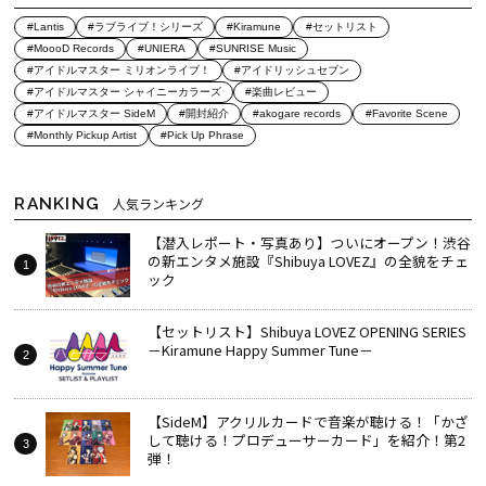
#Lantis
#ラブライブ！シリーズ
#Kiramune
#セットリスト
#MoooD Records
#UNIERA
#SUNRISE Music
#アイドルマスター ミリオンライブ！
#アイドリッシュセブン
#アイドルマスター シャイニーカラーズ
#楽曲レビュー
#アイドルマスター SideM
#開封紹介
#akogare records
#Favorite Scene
#Monthly Pickup Artist
#Pick Up Phrase
RANKING
人気ランキング
【潜入レポート・写真あり】ついにオープン！渋谷
の新エンタメ施設『Shibuya LOVEZ』の全貌をチェ
ック
【セットリスト】Shibuya LOVEZ OPENING SERIES
－Kiramune Happy Summer Tune－
【SideM】アクリルカードで音楽が聴ける！「かざ
して聴ける！プロデューサーカード」を紹介！第2
弾！