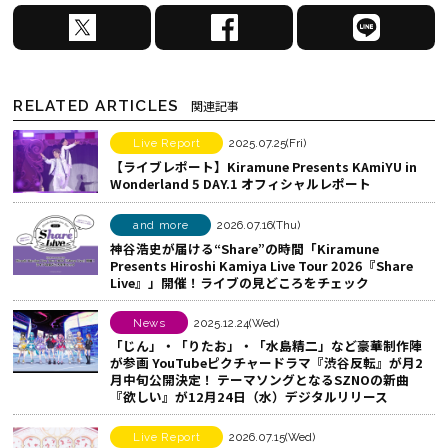
X
F
L
で
a
I
シ
c
N
ェ
e
E
RELATED ARTICLES
関連記事
ア
b
で
す
o
シ
Live Report
2025.07.25(Fri)
【ライブレポート】Kiramune Presents KAmiYU in
る
o
ェ
Wonderland 5 DAY.1 オフィシャルレポート
k
ア
で
す
and more
2026.07.16(Thu)
シ
る
神谷浩史が届ける“Share”の時間――「Kiramune
Presents Hiroshi Kamiya Live Tour 2026『Share
ェ
Live』」開催！ライブの見どころをチェック
ア
す
News
2025.12.24(Wed)
る
「じん」・「りたお」・「水島精二」など豪華制作陣
が参画 YouTubeピクチャードラマ『渋谷反転』が月2
月中旬公開決定！ テーマソングとなるSZNOの新曲
『欲しい』が12月24日（水）デジタルリリース
Live Report
2026.07.15(Wed)