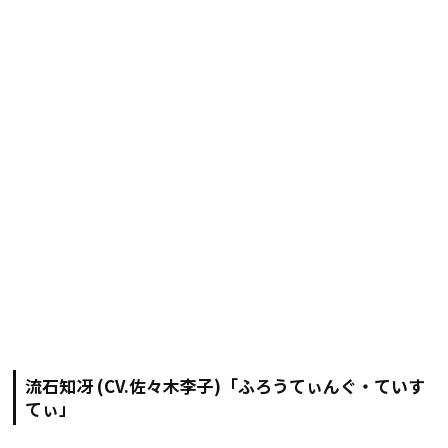
流石知冴 (CV.佐々木李子)「ふろうてぃんぐ・ていす
てぃ」