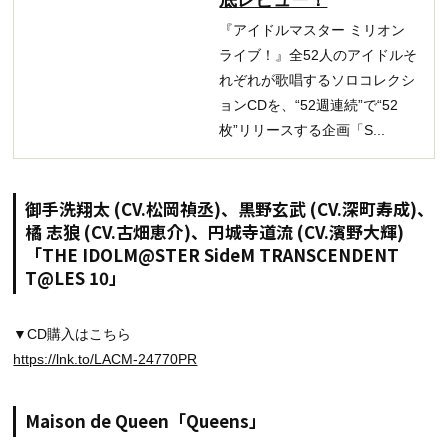
底レビュー！
『アイドルマスター ミリオン
ライブ！』全52人のアイドルそ
れぞれが歌唱するソロコレクシ
ョンCDを、“52週連続”で“52
枚”リリースする企画「S...
御手洗翔太 (CV.松岡禎丞)、黒野玄武 (CV.深町寿成)、
橘 志狼 (CV.古畑恵介)、円城寺道流 (CV.濱野大輝)
「THE IDOLM@STER SideM TRANSCENDENT
T@LES 10」
▼CD購入はこちら
https://lnk.to/LACM-24770PR
Maison de Queen「Queens」