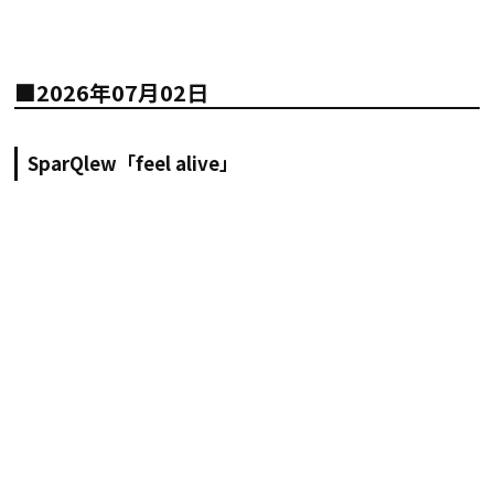
■2026年07月02日
SparQlew「feel alive」