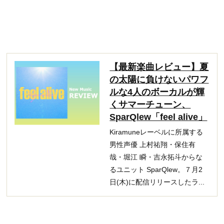
【最新楽曲レビュー】夏
の太陽に負けないパワフ
ルな4人のボーカルが輝
くサマーチューン、
SparQlew「feel alive」
Kiramuneレーベルに所属する
男性声優 上村祐翔・保住有
哉・堀江 瞬・吉永拓斗からな
るユニット SparQlew。７月2
日(木)に配信リリースしたラ...