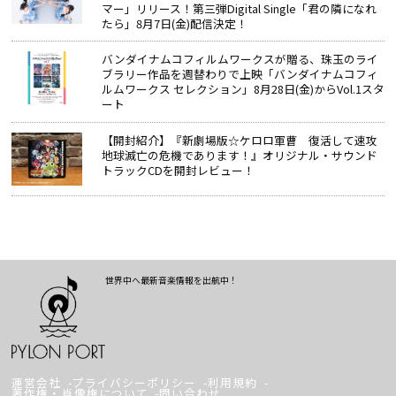
マー」リリース！第三弾Digital Single「君の隣になれ
たら」8月7日(金)配信決定！
バンダイナムコフィルムワークスが贈る、珠玉のライ
ブラリー作品を週替わりで上映「バンダイナムコフィ
ルムワークス セレクション」8月28日(金)からVol.1スタ
ート
【開封紹介】『新劇場版☆ケロロ軍曹 復活して速攻
地球滅亡の危機であります！』オリジナル・サウンド
トラックCDを開封レビュー！
世界中へ最新音楽情報を出航中！
運営会社
プライバシーポリシー
利用規約
著作権・肖像権について
問い合わせ