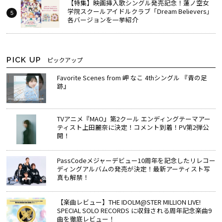
【特集】映画挿入歌シングル発売記念！蓮ノ空女
学院スクールアイドルクラブ「Dream Believers」
各バージョンを一挙紹介
PICK UP
ピックアップ
Favorite Scenes from 岬 なこ 4thシングル 『青の足
跡』
TVアニメ『MAO』第2クール エンディングテーマアー
ティスト上田麗奈に決定！コメント到着！PV第2弾公
開！
PassCodeメジャーデビュー10周年を記念したリレコー
ディングアルバムの発売が決定！最新アーティスト写
真も解禁！
【楽曲レビュー】THE IDOLM@STER MILLION LIVE!
SPECIAL SOLO RECORDS に収録される周年記念楽曲9
曲を徹底レビュー！