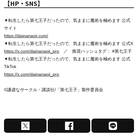
【HP・SNS】
▼転生したら第七王子だったので、気ままに魔術を極めます 公式
サイト
https://dainanaoji.com/
▼転生したら第七王子だったので、気ままに魔術を極めます 公式X
https://x.com/dainanaoji_pro
／ 推奨ハッシュタグ： #第七王子
▼転生したら第七王子だったので、気ままに魔術を極めます 公式
TikTok
https://x.com/dainanaoji_pro
©謙虚なサークル・講談社/「第七王子」製作委員会
X
F
L
で
a
I
シ
c
N