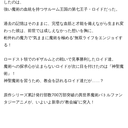
したのは、
強い魔術の血統を持つサルーム王国の第七王子・ロイドだった。
過去の記憶はそのままに、完璧な血筋と才能を備えながら生まれ変
わった彼は、前世では成しえなかった想いを胸に、
桁外れの魔力で“気ままに魔術を極める“無双ライフをエンジョイす
る！
ロードスト領でのギザルムとの戦いで見事勝利したロイド達。
魔術への探求心が止まらないロイドが次に目を付けたのは『神聖魔
術』！
神聖魔術を習うため、教会を訪れるロイド達だが……？
原作シリーズ累計発行部数700万部突破の異世界魔術バトルファン
タジーアニメが、いよいよ新章の“教会編”に突入！