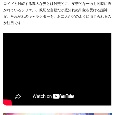
ロイドと対峙する尊大な姿とは対照的に、変態的な一面も同時に描
かれているジリエル。親切な言動だが底知れぬ印象を受ける謎神
父。それぞれのキャラクターを、お⼆⼈がどのように演じられるの
か注⽬です︕