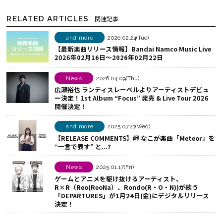
ェ
e
E
RELATED ARTICLES
関連記事
ア
b
で
す
o
シ
and more
2026.02.24(Tue)
【最新楽曲リリース情報】Bandai Namco Music Live
る
o
ェ
2026年02月16日～2026年02月22日
k
ア
で
す
News
2026.04.09(Thu)
シ
る
広瀬裕也 ランティスレーベルよりアーティストデビュ
ー決定！1st Album “Focus” 発売 & Live Tour 2026
ェ
開催決定！
ア
す
and more
2025.07.23(Wed)
る
【RELEASE COMMENTS】岬 なこが楽曲「Meteor」を
“一言で表す” と...?
News
2025.01.17(Fri)
ゲームとアニメを駆け抜けるアーティスト、
R×R（Reo(ReoNa）、Rondo(R・O・N))が歌う
「DEPARTURES」が1月24日(金)にデジタルリリース
決定！