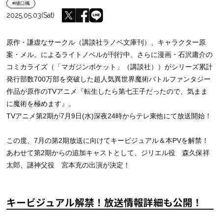
#樋口楓
2025.05.03(Sat)
原作・謙虚なサークル（講談社ラノベ文庫刊）、キャラクター原
案・メル。によるライトノベルが刊行中、さらに漫画・石沢庸介の
コミカライズ（「マガジンポケット」（講談社））がシリーズ累計
発行部数700万部を突破した超人気異世界魔術バトルファンタジー
作品が原作のTVアニメ『転生したら第七王子だったので、気まま
に魔術を極めます』。
TVアニメ第2期が7月9日(水)深夜24時からテレ東他にて放送開始！
この度、7月の第2期放送に向けてキービジュアル＆本PVを解禁！
あわせて第2期からの追加キャストとして、ジリエル役 森久保祥
太郎、謎神父役 宮本充の出演が決定！
キービジュアル解禁！放送情報詳細も公開！