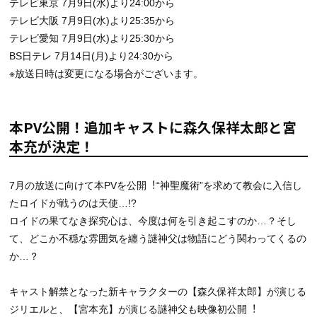
テレビ東京 7月9日(水)より24:00から
テレビ大阪 7月9日(水)より25:35から
テレビ愛知 7月9日(水)より25:30から
BS日テレ 7月14日(月)より24:30から
※放送日時は変更になる場合がございます。
本PV公開！追加キャストに森久保祥太郎と宮
本充が決定！
7⽉の放送に向けて本PVを公開︕“神聖魔術”を求めて教会に入信し
たロイドが戦うのは天使…!?
ロイドの果てなき探究心は、今度は何を引き起こすのか…？そし
て、どこか不穏な雰囲気を纏う謎神父は物語にどう関わってくるの
か…？
キャスト解禁となった新キャラクターの【森久保祥太郎】が演じる
ジリエルと、【宮本充】が演じる謎神父も映像初公開︕