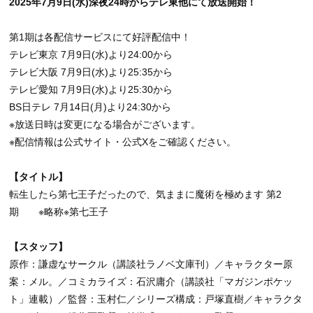
2025年7月9日(水)深夜24時からテレ東他にて放送開始！
第1期は各配信サービスにて好評配信中！
テレビ東京 7月9日(水)より24:00から
テレビ大阪 7月9日(水)より25:35から
テレビ愛知 7月9日(水)より25:30から
BS日テレ 7月14日(月)より24:30から
※放送日時は変更になる場合がございます。
※配信情報は公式サイト・公式Xをご確認ください。
【タイトル】
転生したら第七王子だったので、気ままに魔術を極めます 第2
期 ※略称※第七王子
【スタッフ】
原作：謙虚なサークル（講談社ラノベ文庫刊）／キャラクター原
案：メル。／コミカライズ：石沢庸介（講談社「マガジンポケッ
ト」連載）／監督：玉村仁／シリーズ構成：戸塚直樹／キャラクタ