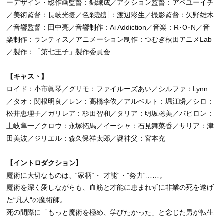
ーデザイン・総作画監督：錦織成／アクション監督：アベユーイチ
／美術監督：長岐光捷／色彩設計：渡辺彩生／撮影監督：矢野雄木
／音響監督：田中亮／音響制作：Ai Addiction／音楽：R･O･N／音
楽制作：ランティス／アニメーション制作：つむぎ秋田アニメLab
／製作：「第七王子」製作委員会
【キャスト】
ロイド：小市眞琴／グリモ：ファイルーズあい／シルファ：Lynn
／タオ：関根明良／レン：高橋李依／アルベルト：堀江瞬／シロ：
松井恵理子／ガリレア：杉田智和／タリア：明坂聡美／バビロン：
土岐隼一／クロウ：永塚拓馬／イーシャ：石見舞菜香／サリア：津
田美波／ジリエル：森久保祥太郎／謎神父：宮本充
【イントロダクション】
魔術に大切なものは、“家柄“・”才能“・”努力“……。
魔術を深く愛しながらも、血筋と才能に恵まれずに非業の死を遂げ
た“凡人“の魔術師。
死の間際に「もっと魔術を極め、学びたかった」と念じた男が転生