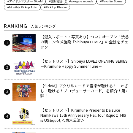
#アイドルマスター SideM
#開封紹介
#akogare records
#Favorite Scene
#Monthly Pickup Artist
#Pick Up Phrase
RANKING
人気ランキング
【潜入レポート・写真あり】ついにオープン！渋谷
の新エンタメ施設『Shibuya LOVEZ』の全貌をチェ
ック
【セットリスト】Shibuya LOVEZ OPENING SERIES
－Kiramune Happy Summer Tune－
【SideM】アクリルカードで音楽が聴ける！「かざ
して聴ける！プロデューサーカード」を紹介！第2
弾！
【セットリスト】Kiramune Presents Daisuke
Namikawa 15th Anniversary Hall Tour &quot;THIS
is US&quot;＜東京公演＞